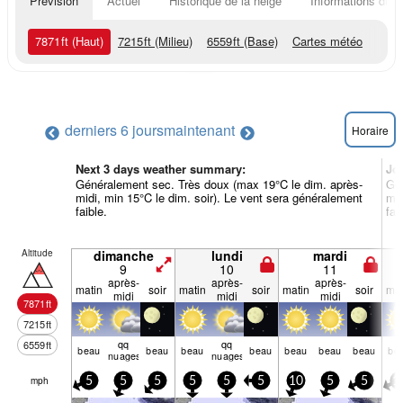
Prévision
Actuel
Historique de la neige
Informations du r
7871
ft
(Haut)
7215
ft
(Milieu)
6559
ft
(Base)
Cartes météo
derniers 6 jours
maintenant
Horaire
Next 3 days weather summary:
Jo
Généralement sec. Très doux (max 19°C le dim. après-
Gén
midi, min 15°C le dim. soir). Le vent sera généralement
mid
faible.
fai
Altitude
dimanche
lundi
mardi
9
10
11
après-
après-
après-
matin
soir
matin
soir
matin
soir
mat
midi
midi
midi
7871
ft
7215
ft
qq
qq
6559
ft
beau
beau
beau
beau
beau
beau
beau
be
nuages
nuages
mph
5
5
5
5
5
5
10
5
5
1