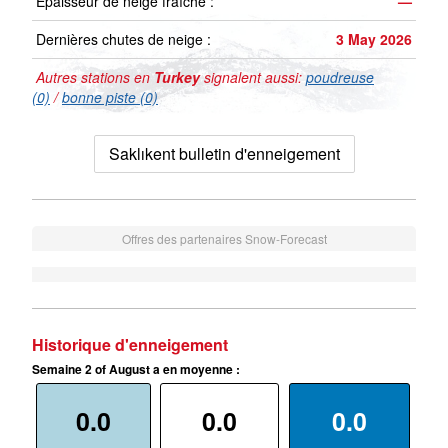
Épaisseur de neige fraîche :
—
Dernières chutes de neige :
3 May 2026
Autres stations en
Turkey
signalent aussi:
poudreuse
(0)
/
bonne piste (0)
Saklıkent bulletin d'enneigement
Offres des partenaires Snow-Forecast
Historique d'enneigement
Semaine 2 of August a en moyenne :
0.0
0.0
0.0