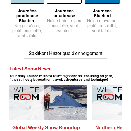
Journées
Journées
Journées
poudreuse
poudreuse
Bluebird
Bluebird
Neige fraîche, peu
Neige moyenne,
Neige fraîche,
ensoleillé, vent
plutôt ensoleillé,
plutôt ensoleillé,
éventuel.
vent faible.
vent faible.
Saklıkent Historique d'enneigement