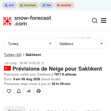
Turkey
(26)
Saklıkent
Lat./Long. :
36.96° N
30.33° E
Prévisions de Neige
pour Saklıkent
Prévisions météo pour Saklikent à
7871
ft
altitude
Émis:
8 am 09 Aug 2026
(heure locale)
Prévisions neige mises à jour en
03
hr
09
min