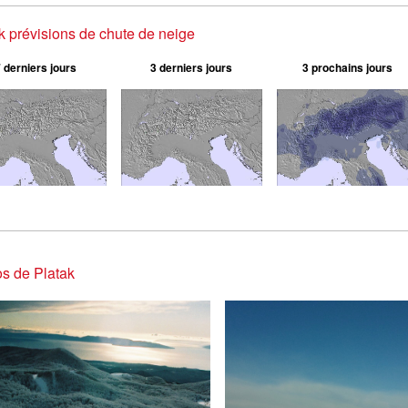
k prévisions de chute de neige
 derniers jours
3 derniers jours
3 prochains jours
s de Platak