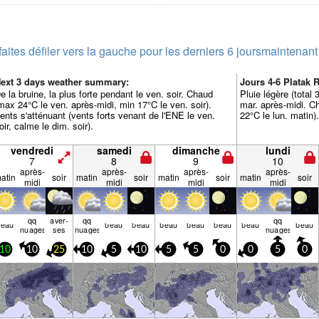
faites défiler vers la gauche pour les derniers 6 jours
maintenant
ext 3 days weather summary:
Jours 4-6 Platak
e la bruine, la plus forte pendant le ven. soir. Chaud
Pluie légère (total
max 24°C le ven. après-midi, min 17°C le ven. soir).
mar. après-midi. C
ents s'atténuant (vents forts venant de l'ENE le ven.
22°C le lun. matin)
oir, calme le dim. soir).
vendredi
samedi
dimanche
lundi
7
8
9
10
après-
après-
après-
après-
atin
soir
matin
soir
matin
soir
matin
soir
midi
midi
midi
midi
qq
aver­
qq
qq
beau
beau
beau
beau
beau
beau
beau
beau
nuages
ses
nuages
nuages
10
10
25
10
5
10
5
5
0
0
5
0