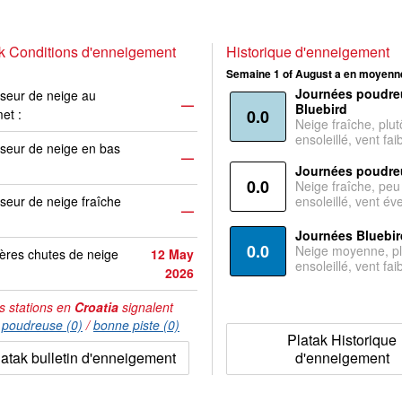
k Conditions d'enneigement
Historique d'enneigement
Semaine 1 of August a en moyenne
Journées poudre
seur de neige au
—
Bluebird
et :
0.0
Neige fraîche, plut
ensoleillé, vent faib
seur de neige en bas
—
Journées poudre
0.0
Neige fraîche, peu
seur de neige fraîche
ensoleillé, vent év
—
Journées Bluebir
0.0
Neige moyenne, pl
ères chutes de neige
12 May
ensoleillé, vent faib
2026
s stations en
Croatia
signalent
:
poudreuse (0)
/
bonne piste (0)
Platak Historique
latak bulletin d'enneigement
d'enneigement