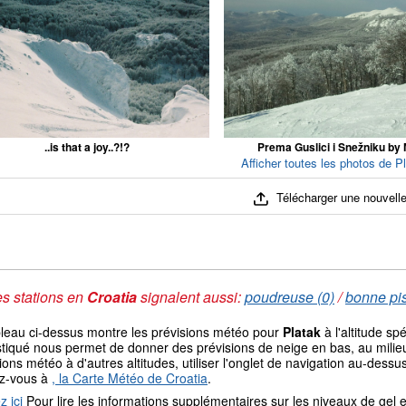
..is that a joy..?!?
Prema Guslici i Snežniku by 
Afficher toutes les photos de Pl
Télécharger une nouvelle
s stations en
Croatia
signalent aussi:
poudreuse (0)
/
bonne pis
bleau ci-dessus montre les prévisions météo pour
Platak
à l'altitude s
tiqué nous permet de donner des prévisions de neige en bas, au milieu
ions météo à d'autres altitudes, utiliser l'onglet de navigation au-de
ez-vous à
, la Carte Météo de Croatia
.
z ici
Pour lire les informations supplémentaires sur les niveaux de ge