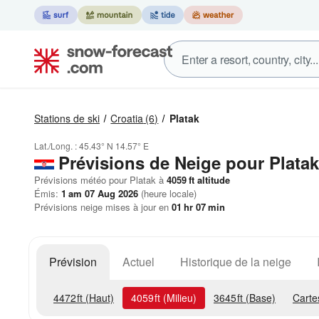
Stations de ski
Croatia
(6)
Platak
Lat./Long. :
45.43° N
14.57° E
Prévisions de Neige
pour Platak
Prévisions météo pour Platak à
4059
ft
altitude
Émis:
1 am 07 Aug 2026
(heure locale)
Prévisions neige mises à jour en
01
hr
07
min
Prévision
Actuel
Historique de la neige
4472
ft
(Haut)
4059
ft
(Milieu)
3645
ft
(Base)
Carte