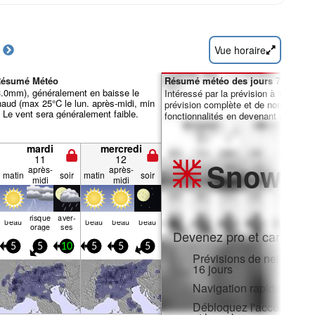
Vue horaire
 Résumé Météo
Résumé météo des jours 7-16 :
 3.0mm), généralement en baisse le
Intéressé par la prévision à 16 jours
haud (max 25°C le lun. après-midi, min
prévision complète et de nombreuse
. Le vent sera généralement faible.
fonctionnalités en devenant membre 
mardi
mercredi
11
12
Snow
Pr
après-
après-
matin
soir
matin
soir
midi
midi
risque
aver­
beau
beau
beau
beau
orage
ses
Devenez pro et carve en:
5
5
10
5
5
5
Prévisions de neige hora
16 jours
Navigation rapide sans p
Débloquez l'accès compl