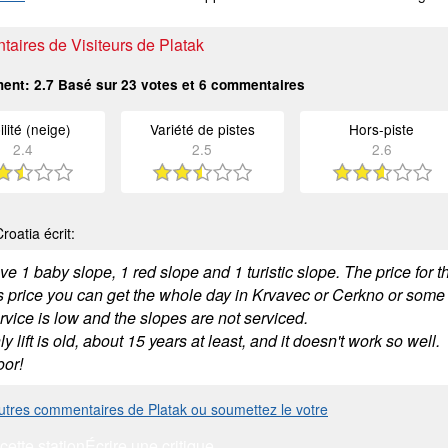
aires de Visiteurs de Platak
ment:
2.7
Basé sur
23
votes et
6
commentaires
ilité (neige)
Variété de pistes
Hors-piste
2.4
2.5
2.6
roatia écrit:
e 1 baby slope, 1 red slope and 1 turistic slope. The price for 
s price you can get the whole day in Krvavec or Cerkno or some o
vice is low and the slopes are not serviced.
y lift is old, about 15 years at least, and it doesn't work so well.
oor!
autres commentaires de Platak ou soumettez le votre
cette station
Écrire une critique