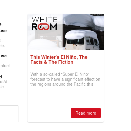
 :
use
ôt
le.
use
This Winter’s El Niño, The
Facts & The Fiction
entuel.
With a so-called “Super El Niño”
d
forecast to have a significant effect on
utôt
the regions around the Pacific this
le.
winter, the question skiers are asking
is simple: book now or wait, and
where are the best odds?
Read more