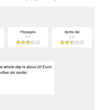
Paysages
Après-Ski
3.3
2.6
the whole day is about 20 Euro!
ther ski center.