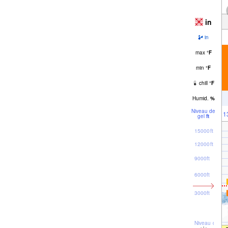
in
in
max
°
F
min
°
F
chill
°
F
Humid.
%
Niveau de
1
gel
ft
15000ft
12000ft
9000ft
6000ft
3000ft
Niveau de la 