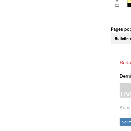
Pages pop
Bulletin 
Rada
Derni
Aucun
Soume