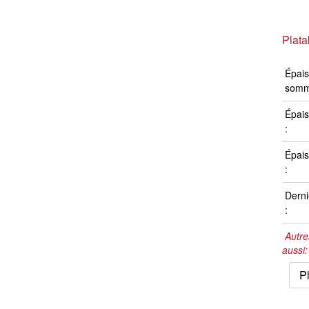
Plata
Épais
somm
Épais
:
Épais
:
Derni
:
Autre
aussi
P