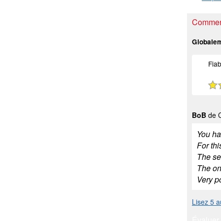
Comment
Globale
Fiab
BoB
de C
You hav
For thi
The ser
The onl
Very p
Lisez 5 
Évaluer 