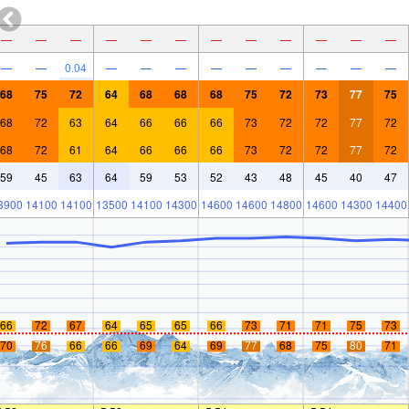
—
—
—
—
—
—
—
—
—
—
—
—
—
—
0.04
—
—
—
—
—
—
—
—
—
68
75
72
64
68
68
68
75
72
73
77
75
68
72
63
64
66
66
66
73
72
72
77
72
68
72
61
64
66
66
66
73
72
72
77
72
59
45
63
64
59
53
52
43
48
45
40
47
3900
14100
14100
13500
14100
14300
14600
14600
14800
14600
14300
14400
66
72
67
64
65
65
66
73
71
71
75
73
70
76
66
66
69
64
69
77
68
75
80
71
mer