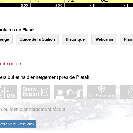
5:52
—
—
5:52
—
—
5:54
—
—
5:54
—
—
—
—
8:22
—
—
8:20
—
—
8:19
—
—
8:16
ulaires de Platak
neige
Guide de la Station
Historique
Webcams
Plan
r de neige
ers bulletins d'enneigement près de Platak:
 bulletin d'enneigement récent
ttre un bulletin