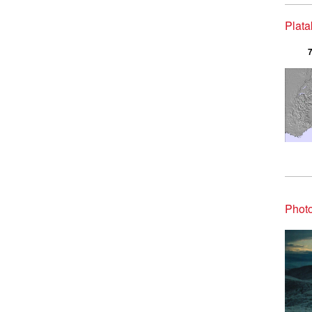
Plata
7
Photo