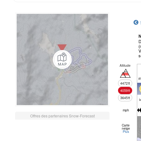
N
D
(
V
s
Altitude
m
4472
ft
4059
ft
3645
ft
mph
Offres des partenaires Snow-Forecast
Carte
neige
Plus