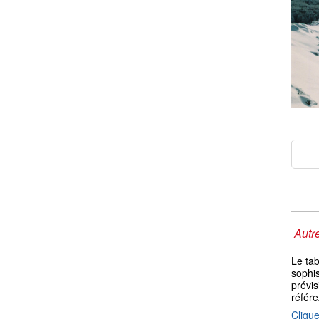
Autre
Le ta
sophis
prévis
référ
Clique