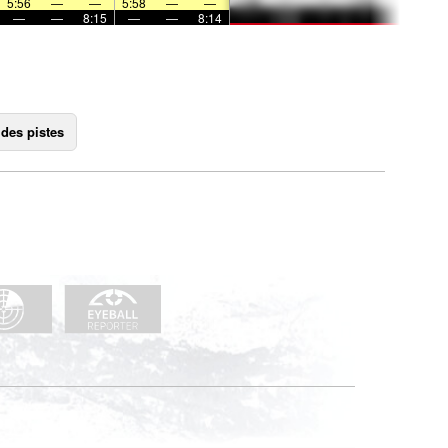
5:56
—
—
5:58
—
—
—
—
8:15
—
—
8:14
 des pistes