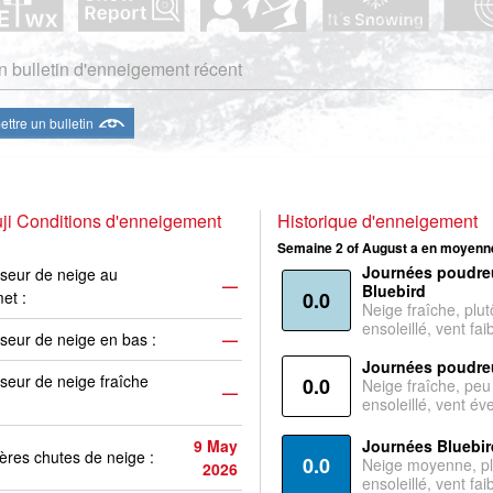
 bulletin d'enneigement récent
ttre un bulletin
uji Conditions d'enneigement
Historique d'enneigement
Semaine 2 of August a en moyenne
Journées poudre
seur de neige au
—
Bluebird
et :
0.0
Neige fraîche, plut
ensoleillé, vent faib
seur de neige en bas :
—
Journées poudre
seur de neige fraîche
0.0
Neige fraîche, peu
—
ensoleillé, vent év
9 May
Journées Bluebir
ères chutes de neige :
0.0
Neige moyenne, pl
2026
ensoleillé, vent faib