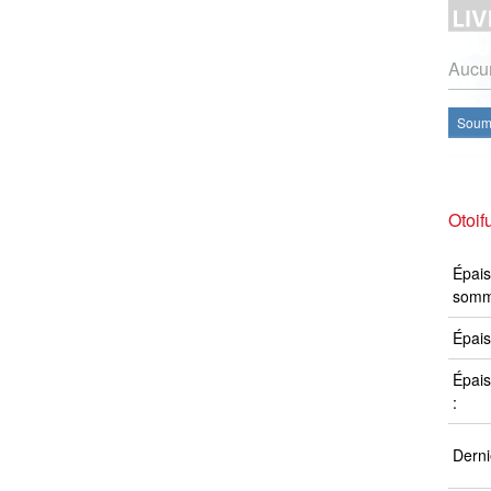
Aucun
Soume
Otoif
Épais
somm
Épais
Épais
:
Derni