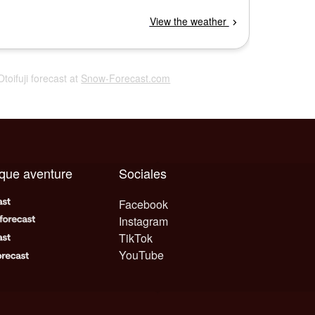
Otoifuji forecast at
Snow-Forecast.com
aque aventure
Sociales
Facebook
Instagram
TikTok
YouTube