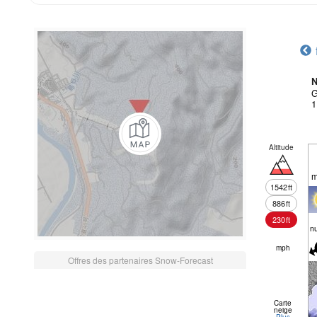
N
G
1
Altitude
m
1542
ft
886
ft
230
ft
n
mph
Offres des partenaires Snow-Forecast
Carte
neige
Plus