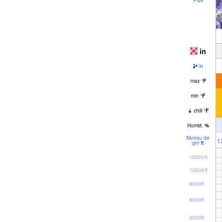
in
in
max
°
F
min
°
F
chill
°
F
Humid.
%
Niveau de
1
gel
ft
15000ft
12000ft
9000ft
6000ft
3000ft