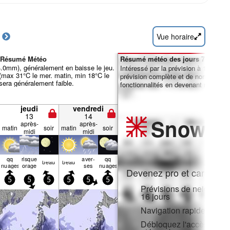
Vue horaire
i Résumé Météo
Résumé météo des jours 7-16 :
 4.0mm), généralement en baisse le jeu.
Intéressé par la prévision à 16 jours
(max 31°C le mer. matin, min 18°C le
prévision complète et de nombreuse
 sera généralement faible.
fonctionnalités en devenant membre 
jeudi
vendredi
13
14
Snow
Pr
après-
après-
matin
soir
matin
soir
midi
midi
qq
risque
aver­
qq
beau
beau
nuages
orage
ses
nuages
Devenez pro et carve en:
5
5
5
5
5
5
Prévisions de neige hora
16 jours
Navigation rapide sans p
Débloquez l'accès compl