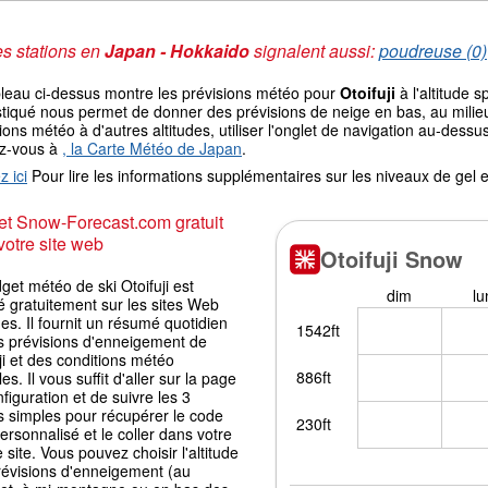
s stations en
Japan - Hokkaido
signalent aussi:
poudreuse (0)
bleau ci-dessus montre les prévisions météo pour
Otoifuji
à l'altitude 
tiqué nous permet de donner des prévisions de neige en bas, au milieu
ions météo à d'autres altitudes, utiliser l'onglet de navigation au-de
ez-vous à
, la Carte Météo de Japan
.
z ici
Pour lire les informations supplémentaires sur les niveaux de ge
t Snow-Forecast.com gratuit
votre site web
get météo de ski Otoifuji est
é gratuitement sur les sites Web
es. Il fournit un résumé quotidien
s prévisions d'enneigement de
ji et des conditions météo
les. Il vous suffit d'aller sur la page
figuration et de suivre les 3
s simples pour récupérer le code
ersonnalisé et le coller dans votre
 site. Vous pouvez choisir l'altitude
révisions d'enneigement (au