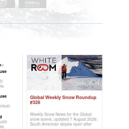
 :
use
ôt
le.
use
Global Weekly Snow Roundup
#326
entuel.
Weekly Snow News for the Global
d
snow scene, updated 7 August 2026:
utôt
South American slopes open after
le.
huge snowfalls, New Zealand posts