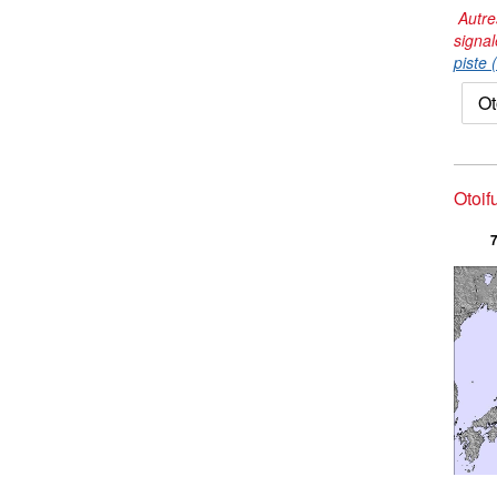
Autre
signal
piste 
Ot
Otoif
7