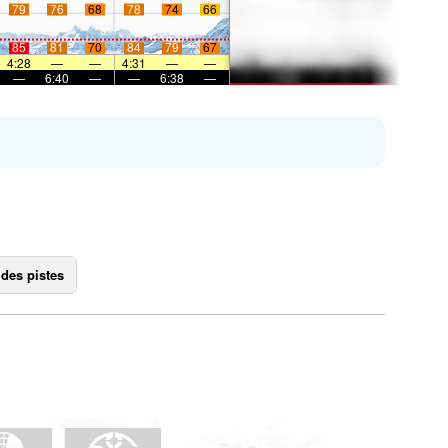
79
76
68
78
74
66
85
81
70
84
79
67
4:28
—
—
4:31
—
—
—
6:40
—
—
6:38
—
 des pistes