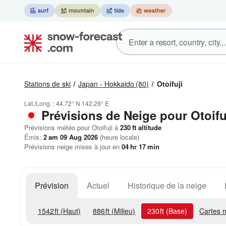
Stations de ski
Japan - Hokkaido
(80)
Otoifuji
Lat./Long. :
44.72° N
142.29° E
Prévisions de Neige
pour Otoifu
Prévisions météo pour Otoifuji à
230
ft
altitude
Émis:
2 am 09 Aug 2026
(heure locale)
Prévisions neige mises à jour en
04
hr
17
min
Prévision
Actuel
Historique de la neige
1542
ft
(Haut)
886
ft
(Milieu)
230
ft
(Base)
Cartes 