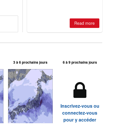
best conditions of season so far,
Australian areas open most terrain of
2026, northern hemisphere down to
two outdoor areas still open.
Read more
3 à 6 prochains jours
6 à 9 prochains jours
Inscrivez-vous ou
connectez-vous
pour y accéder