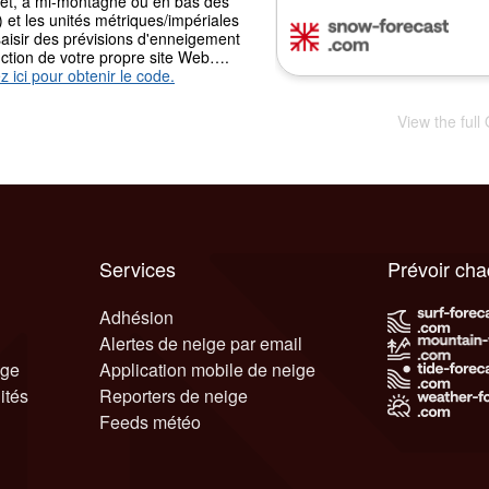
t, à mi-montagne ou en bas des
) et les unités métriques/impériales
aisir des prévisions d'enneigement
nction de votre propre site Web….
z ici pour obtenir le code.
View the full 
Services
Prévoir ch
Adhésion
Alertes de neige par email
ige
Application mobile de neige
ités
Reporters de neige
Feeds météo