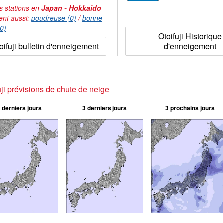
s stations en
Japan - Hokkaido
ent aussi:
poudreuse (0)
/
bonne
(0)
Otoifuji Historique
oifuji bulletin d'enneigement
d'enneigement
uji prévisions de chute de neige
 derniers jours
3 derniers jours
3 prochains jours