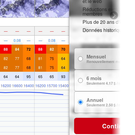
et le web
Réductions exclusives p
membres
Plus de 20 ans d'histori
Données historiques de
—
—
—
—
—
—
—
0.08
—
—
0.08
—
88
84
72
88
82
70
Mensuel
82
77
68
81
75
64
Renouvellement mensuel
82
77
68
81
75
64
64
64
95
65
65
93
6 mois
Seulement 4.17 $ / mois
16200
16600
16400
16200
15700
15400
Annuel
Seulement 2.50 $ / mois
Continuer