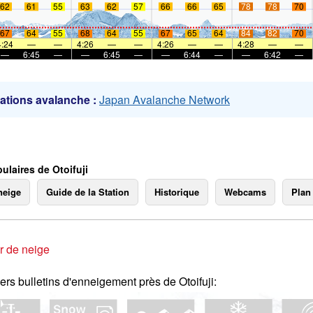
62
61
55
63
62
57
66
66
65
78
78
70
67
64
55
68
64
55
67
65
64
84
82
70
mer
4:24
—
—
4:26
—
—
4:26
—
—
4:28
—
—
—
6:45
—
—
6:45
—
—
6:44
—
—
6:42
—
ations avalanche :
Japan Avalanche Network
ulaires de Otoifuji
neige
Guide de la Station
Historique
Webcams
Plan
r de neige
ers bulletins d'enneigement près de Otoifuji: