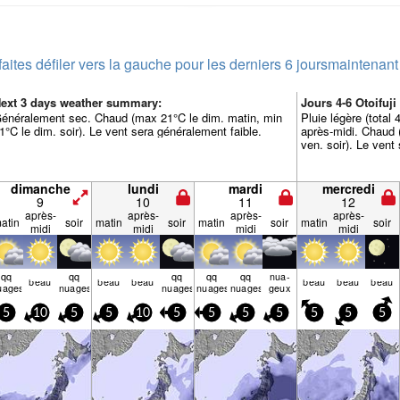
faites défiler vers la gauche pour les derniers 6 jours
maintenant
ext 3 days weather summary:
Jours 4-6 Otoifuj
énéralement sec. Chaud (max 21°C le dim. matin, min
Pluie légère (total
1°C le dim. soir). Le vent sera généralement faible.
après-midi. Chaud 
ven. soir). Le vent
dimanche
lundi
mardi
mercredi
9
10
11
12
après-
après-
après-
après-
atin
soir
matin
soir
matin
soir
matin
soir
midi
midi
midi
midi
qq
qq
qq
qq
qq
nua­
beau
beau
beau
beau
beau
beau
uages
nuages
nuages
nuages
nuages
geux
5
10
5
5
10
5
5
5
5
5
5
5