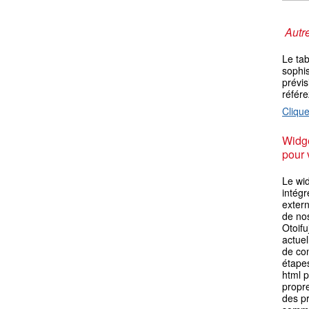
Autre
Le ta
sophis
prévis
référ
Clique
Widge
pour 
Le wid
intégr
extern
de no
Otoifu
actuel
de con
étape
html p
propre
des p