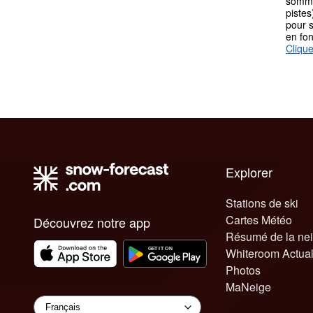
somme
pistes
pour s
en fo
Clique
Explorer
Stations de ski
Cartes Météo
Découvrez notre app
Résumé de la ne
Whiteroom Actual
Photos
MaNeige