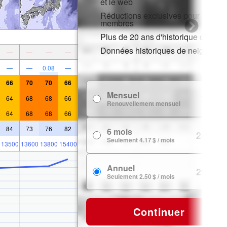
et le web
Réductions exclusives pour les
membres
Plus de 20 ans d'historique de nei
Données historiques de neige
—
—
—
—
—
—
0.08
—
66
70
70
66
Mensuel
7.99 $
64
68
68
66
Renouvellement mensuel
64
68
68
66
84
73
76
82
6 mois
24.99 $
Seulement 4.17 $ / mois
13500
13600
13800
15400
Annuel
29.99 $
Seulement 2.50 $ / mois
Continuer