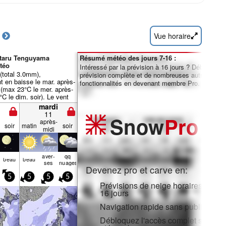
Vue horaire
Otaru Tenguyama
Résumé météo des jours 7-16 :
téo
Intéressé par la prévision à 16 jours ? Débloquez 
 (total 3.0mm),
prévision complète et de nombreuses autres
 en baisse le mar. après-
fonctionnalités en devenant membre Pro.
 (max 23°C le mer. après-
°C le dim. soir). Le vent
ement faible.
mardi
11
Snow
Pro
après-
soir
matin
soir
midi
aver­
qq
beau
beau
ses
nuages
Devenez pro et carve en:
5
5
5
5
Prévisions de neige horaires et sur
16 jours
Navigation rapide sans publicité
Débloquez l'accès complet sur l'ap