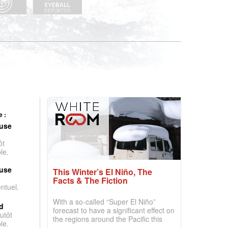
 :
use
ôt
le.
use
This Winter’s El Niño, The
Facts & The Fiction
entuel.
With a so-called “Super El Niño”
d
forecast to have a significant effect on
utôt
the regions around the Pacific this
le.
winter, the question skiers are asking