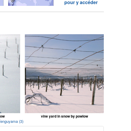
pour y accéder
low
vine yard in snow by powlow
 Tenguyama (3)