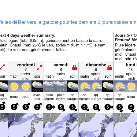
faites défiler vers la gauche pour les derniers 6 jours
maintenant
ext 4 days weather summary:
Jours 5-7 
Résumé Mé
luie légère (total 6.0mm), généralement en baisse le sam.
atin. Chaud (max 26°C le ven. après-midi, min 17°C le sam.
Pluie légère
oir). Le vent sera généralement faible.
généralement
midi. Chaud
midi, min 18
sera général
vendredi
samedi
dimanche
lundi
7
8
9
10
après-
après-
après-
après-
soir
matin
soir
matin
soir
matin
soir
matin
midi
midi
midi
midi
qq
aver­
pluie
pluie
qq
qq
qq
qq
qq
beau
beau
beau
uages
ses
légère
légère
nuages
nuages
nuages
nuages
nuages
5
5
5
5
5
5
5
5
5
5
5
5