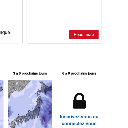
is simple: book now or wait, and
where are the best odds?
rique
Read more
3 à 6 prochains jours
6 à 9 prochains jours
Inscrivez-vous ou
connectez-vous