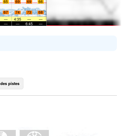
65
69
69
66
67
74
73
68
—
4:35
—
—
—
—
6:45
—
 des pistes