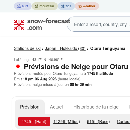
Stations de ski
Japan - Hokkaido
(80)
Otaru Tenguyama
Lat./Long. :
43.17° N
140.98° E
Prévisions de Neige
pour Otaru
Prévisions météo pour Otaru Tenguyama à
1745
ft
altitude
Émis:
8 pm 06 Aug 2026
(heure locale)
Prévisions neige mises à jour en
00
hr
39
min
Prévision
Actuel
Historique de la neige
1745
ft
(Haut)
1129
ft
(Milieu)
515
ft
(Base)
Cartes