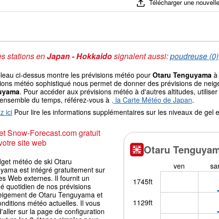
Télécharger une nouvelle
s stations en
Japan - Hokkaido
signalent aussi:
poudreuse (0)
bleau ci-dessus montre les prévisions météo pour
Otaru Tenguyama
à 
ions météo sophistiqué nous permet de donner des prévisions de neige 
uyama
. Pour accéder aux prévisions météo à d'autres altitudes, utilise
'ensemble du temps, référez-vous à
, la Carte Météo de Japan
.
z ici
Pour lire les informations supplémentaires sur les niveaux de ge
t Snow-Forecast.com gratuit
votre site web
dget météo de ski Otaru
yama est intégré gratuitement sur
tes Web externes. Il fournit un
é quotidien de nos prévisions
eigement de Otaru Tenguyama et
nditions météo actuelles. Il vous
 d'aller sur la page de configuration