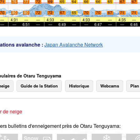
71
76
77
72
69
65
64
66
66
65
67
67
70
80
80
72
72
67
65
70
70
67
71
71
mer
—
4:31
—
—
4:33
—
—
4:33
—
—
4:35
—
—
—
6:51
—
—
6:49
—
—
6:47
—
—
6:46
ations avalanche :
Japan Avalanche Network
ulaires de Otaru Tenguyama
neige
Guide de la Station
Historique
Webcams
Plan
r de neige
ers bulletins d'enneigement près de Otaru Tenguyama: