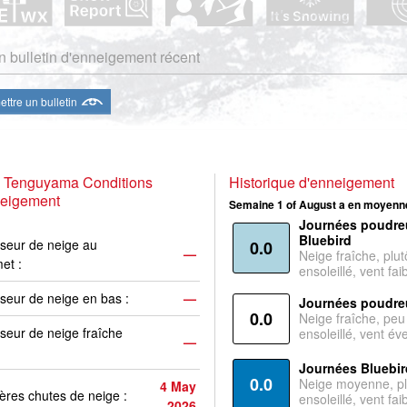
 bulletin d'enneigement récent
ttre un bulletin
u Tenguyama Conditions
Historique d'enneigement
neigement
Semaine 1 of August a en moyenne
Journées poudre
Bluebird
seur de neige au
0.0
—
Neige fraîche, plut
et :
ensoleillé, vent faib
seur de neige en bas :
—
Journées poudre
0.0
Neige fraîche, peu
seur de neige fraîche
ensoleillé, vent év
—
Journées Bluebir
0.0
Neige moyenne, pl
4 May
ères chutes de neige :
ensoleillé, vent faib
2026