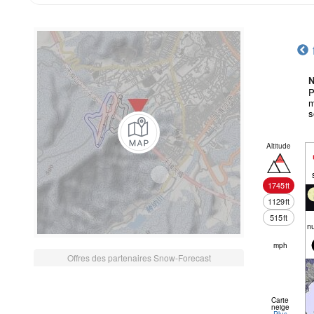
N
P
m
s
Altitude
1745
ft
1129
ft
515
ft
n
mph
Offres des partenaires Snow-Forecast
Carte
neige
Plus