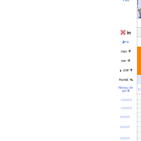
in
in
max
°
F
min
°
F
chill
°
F
Humid.
%
Niveau de
1
gel
ft
15000ft
12000ft
9000ft
6000ft
3000ft