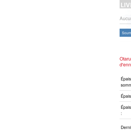
Aucun
Soume
Otar
d'en
Épais
somm
Épais
Épais
:
Derni