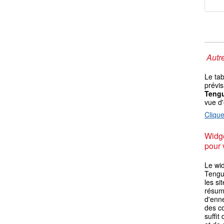
Autre
Le ta
prévis
Teng
vue d
Clique
Widge
pour 
Le wi
Tengu
les si
résum
d'enn
des co
suffit