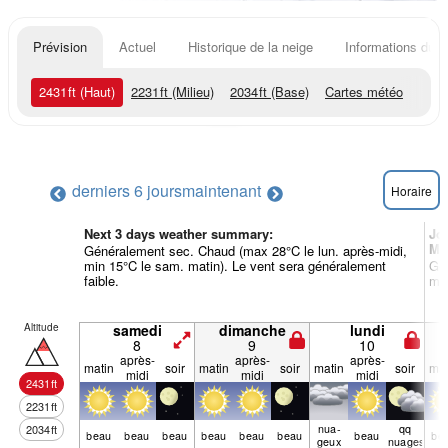
Prévision
Actuel
Historique de la neige
Informations du r
2431
ft
(Haut)
2231
ft
(Milieu)
2034
ft
(Base)
Cartes météo
derniers 6 jours
maintenant
Horaire
Next 3 days weather summary:
Jo
Mé
Généralement sec. Chaud (max 28°C le lun. après-midi,
min 15°C le sam. matin). Le vent sera généralement
Gén
faible.
min
Altitude
samedi
dimanche
lundi
8
9
10
après-
après-
après-
matin
soir
matin
soir
matin
soir
mat
midi
midi
midi
2431
ft
2231
ft
nua­
qq
2034
ft
beau
beau
beau
beau
beau
beau
beau
be
geux
nuages