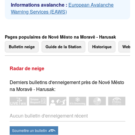
Informations avalanche :
European Avalanche
Warning Services (EAWS)
Pages populaires de Nové Město na Moravě - Harusak
Bulletin neige
Guide de la Station
Historique
Webc
Radar de neige
Derniers bulletins d'enneigement près de Nové Město
na Moravě - Harusak:
Aucun bulletin d'enneigement récent
Soumettre un bulletin