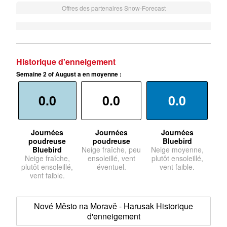
Offres des partenaires Snow-Forecast
Historique d'enneigement
Semaine 2 of August a en moyenne :
0.0
0.0
0.0
Journées
Journées
Journées
poudreuse
poudreuse
Bluebird
Bluebird
Neige fraîche, peu
Neige moyenne,
Neige fraîche,
ensoleillé, vent
plutôt ensoleillé,
plutôt ensoleillé,
éventuel.
vent faible.
vent faible.
Nové Město na Moravě - Harusak Historique
d'enneigement