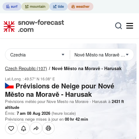
Czech Republic
(107)
Nové Město na Moravě - Harusak
Lat./Long. :
49.57° N
16.08° E
Prévisions de Neige
pour Nové
Město na Moravě - Harusak
Prévisions météo pour Nove Mesto na Morave - Harusak à
2431
ft
altitude
Émis:
7 am 08 Aug 2026
(heure locale)
Prévisions neige mises à jour en
00
hr
42
min