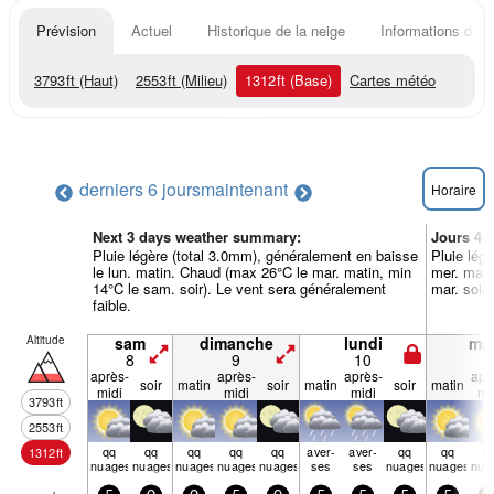
Prévision
Actuel
Historique de la neige
Informations du r
3793
ft
(Haut)
2553
ft
(Milieu)
1312
ft
(Base)
Cartes météo
derniers 6 jours
maintenant
Horaire
Next 3 days weather summary:
Jours 4-
Pluie légère (total 3.0mm), généralement en baisse
Pluie lég
le lun. matin. Chaud (max 26°C le mar. matin, min
mer. mati
14°C le sam. soir). Le vent sera généralement
mar. soir)
faible.
Altitude
sam
dimanche
lundi
mar
8
9
10
1
après-
après-
après-
apr
soir
matin
soir
matin
soir
matin
midi
midi
midi
mi
3793
ft
2553
ft
qq
qq
qq
qq
qq
aver­
aver­
qq
qq
q
1312
ft
nuages
nuages
nuages
nuages
nuages
ses
ses
nuages
nuages
nua