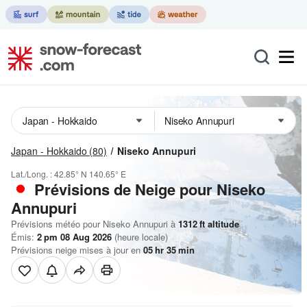
Japan - Hokkaido
(80)
Niseko Annupuri
Lat./Long. :
42.85° N
140.65° E
Prévisions de Neige
pour Niseko
Annupuri
Prévisions météo pour Niseko Annupuri à
1312
ft
altitude
Émis:
2 pm 08 Aug 2026
(heure locale)
Prévisions neige mises à jour en
05
hr
35
min