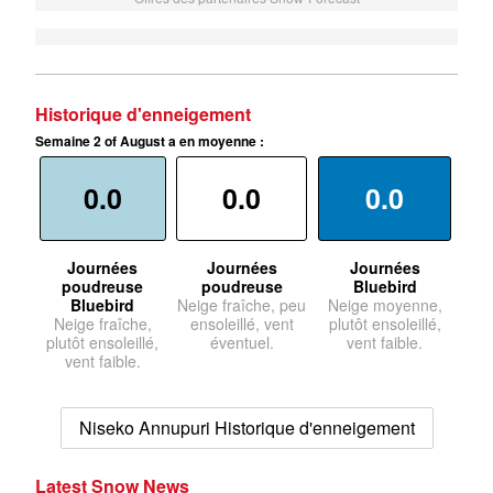
Historique d'enneigement
Semaine 2 of August a en moyenne :
0.0
0.0
0.0
Journées
Journées
Journées
poudreuse
poudreuse
Bluebird
Bluebird
Neige fraîche, peu
Neige moyenne,
Neige fraîche,
ensoleillé, vent
plutôt ensoleillé,
plutôt ensoleillé,
éventuel.
vent faible.
vent faible.
Niseko Annupuri Historique d'enneigement