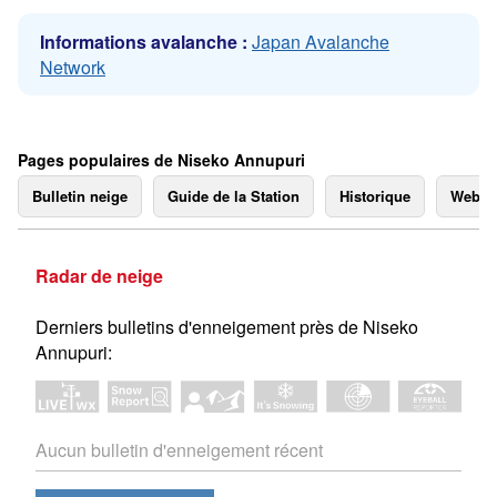
Informations avalanche :
Japan Avalanche
Network
Pages populaires de Niseko Annupuri
Bulletin neige
Guide de la Station
Historique
Webc
Radar de neige
Derniers bulletins d'enneigement près de Niseko
Annupuri:
Aucun bulletin d'enneigement récent