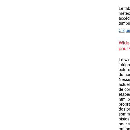
Le ta
météo 
accéde
temps
Clique
Widge
pour 
Le wi
intégr
extern
de no
Nesse
actuel
de con
étape
html p
propre
des p
somme
pistes
pour s
en fo