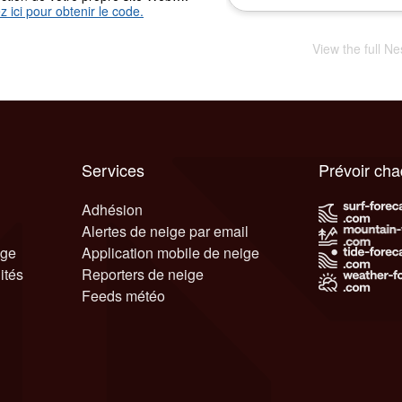
z ici pour obtenir le code.
View the full N
Services
Prévoir ch
Adhésion
Alertes de neige par email
ige
Application mobile de neige
ités
Reporters de neige
Feeds météo