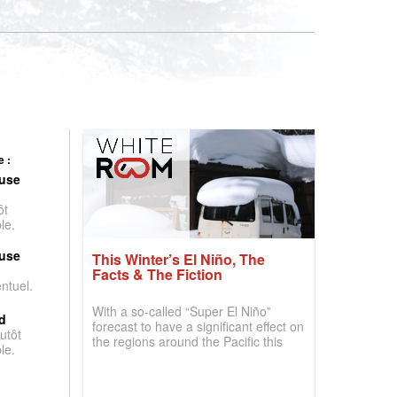
 :
use
ôt
le.
use
This Winter’s El Niño, The
Facts & The Fiction
entuel.
With a so-called “Super El Niño”
d
forecast to have a significant effect on
utôt
the regions around the Pacific this
le.
winter, the question skiers are asking
is simple: book now or wait, and
where are the best odds?