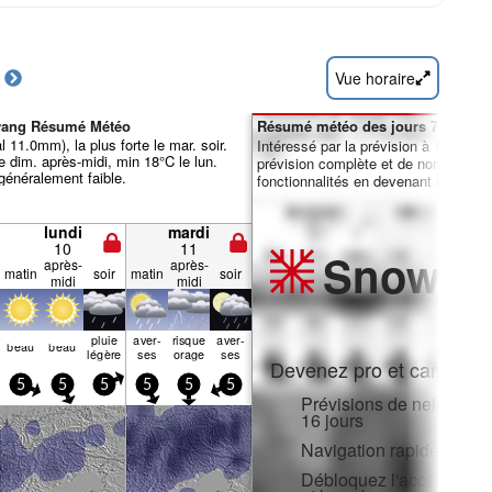
Vue horaire
lwang Résumé Météo
Résumé météo des jours 7-16 :
l 11.0mm), la plus forte le mar. soir.
Intéressé par la prévision à 16 jours
 dim. après-midi, min 18°C le lun.
prévision complète et de nombreuse
 généralement faible.
fonctionnalités en devenant membre 
lundi
mardi
10
11
Snow
Pr
après-
après-
matin
soir
matin
soir
midi
midi
pluie
aver­
risque
aver­
beau
beau
légère
ses
orage
ses
Devenez pro et carve en:
5
5
5
5
5
5
Prévisions de neige hora
16 jours
Navigation rapide sans p
Débloquez l'accès compl