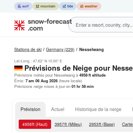
Stations de ski
Germany
(229)
Nesselwang
Lat./Long. :
47.62° N
10.50° E
Prévisions de Neige
pour Nesse
Prévisions météo pour Nesselwang à
4958
ft
altitude
Émis:
7 am 06 Aug 2026
(heure locale)
Prévisions neige mises à jour en
01
hr
58
min
Prévision
Actuel
Historique de la neige
4958
ft
(Haut)
3957
ft
(Milieu)
2953
ft
(Base)
Carte