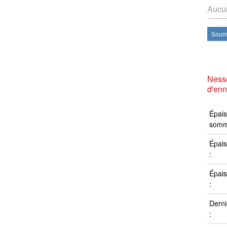
Aucun
Soume
Ness
d'en
Épais
somm
Épais
:
Épais
:
Derni
: