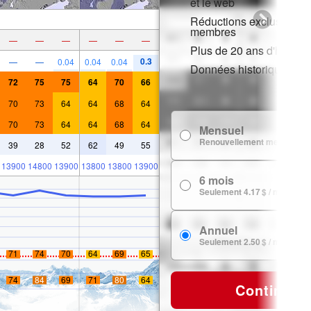
et le web
Réductions exclusives p
membres
—
—
—
—
—
—
Plus de 20 ans d'histori
0.3
—
—
0.04
0.04
0.04
Données historiques de
72
75
75
64
70
66
70
73
64
64
68
64
70
73
64
64
68
64
Mensuel
Renouvellement mensuel
39
28
52
62
49
55
13900
14800
13900
13800
13800
13900
6 mois
Seulement 4.17 $ / mois
Annuel
Seulement 2.50 $ / mois
71
74
70
64
69
65
74
84
69
71
80
64
Continuer