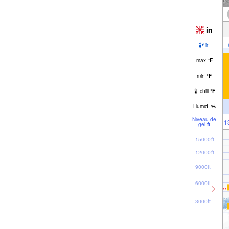
in
in
max
°
F
min
°
F
chill
°
F
Humid.
%
Niveau de
1
gel
ft
15000ft
12000ft
9000ft
6000ft
3000ft