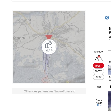
N
F
a
1
Altitude
m
4958
ft
3957
ft
r
2953
ft
o
mph
Offres des partenaires Snow-Forecast
Carte
neige
Plus