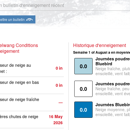
 bulletin d'enneigement récent
ttre un bulletin
elwang Conditions
Historique d'enneigement
neigement
Semaine 1 of August a en moyenne
Journées poudre
Bluebird
seur de neige au
0.0
0
in
Neige fraîche, plut
et :
ensoleillé, vent faib
seur de neige en bas
Journées poudre
0
in
0.0
Neige fraîche, peu
ensoleillé, vent év
seur de neige fraîche
—
Journées Bluebir
0.0
Neige moyenne, pl
ensoleillé, vent faib
ères chutes de neige
16 May
2026