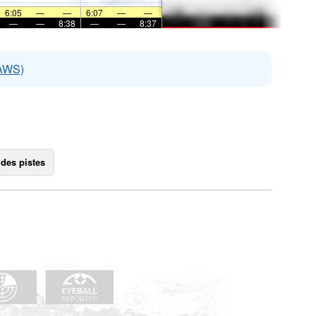
6:05
—
—
6:07
—
—
—
—
8:38
—
—
8:37
EAWS)
 des pistes