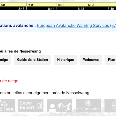
mer
6:00
—
—
6:01
—
—
6:03
—
—
6:03
—
—
—
—
8:45
—
—
8:44
—
—
8:43
—
—
8:40
ations avalanche :
European Avalanche Warning Services (
ulaires de Nesselwang
neige
Guide de la Station
Historique
Webcams
Plan
r de neige
ers bulletins d'enneigement près de Nesselwang: