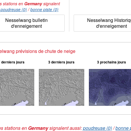
s stations en
Germany
signalent
:
poudreuse (0)
/
bonne piste (0)
Nesselwang bulletin
Nesselwang Histori
d'enneigement
d'enneigement
lwang prévisions de chute de neige
 derniers jours
3 derniers jours
3 prochains jours
s stations en
Germany
signalent aussi:
poudreuse (0)
/
bonne p