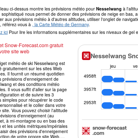
bleau ci-dessus montre les prévisions météo pour
Nesselwang
à l'alti
sophistiqué nous permet de donner des prévisions de neige en bas, au 
r aux prévisions météo à d'autres altitudes, utiliser l'onglet de navi
, référez-vous à
, la Carte Météo de Germany
.
z ici
Pour lire les informations supplémentaires sur les niveaux de ge
t Snow-Forecast.com gratuit
votre site web
dget météo de ski Nesselwang est
é gratuitement sur les sites Web
es. Il fournit un résumé quotidien
s prévisions d'enneigement de
lwang et des conditions météo
les. Il vous suffit d'aller sur la page
figuration et de suivre les 3
s simples pour récupérer le code
ersonnalisé et le coller dans votre
 site. Vous pouvez choisir l'altitude
révisions d'enneigement (au
t, à mi-montagne ou en bas des
) et les unités métriques/impériales
aisir des prévisions d'enneigement
nction de votre propre site Web….