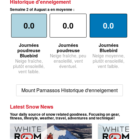
Historique d'enneigement
Semaine 2 of August a en moyenne :
0.0
0.0
0.0
Journées
Journées
Journées
poudreuse
poudreuse
Bluebird
Bluebird
Neige fraîche, peu
Neige moyenne,
Neige fraîche,
ensoleillé, vent
plutôt ensoleillé,
plutôt ensoleillé,
éventuel.
vent faible.
vent faible.
Mount Parnassos Historique d'enneigement