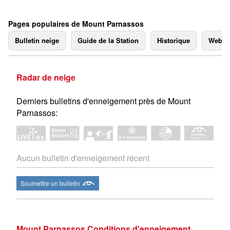
Pages populaires de Mount Parnassos
Bulletin neige
Guide de la Station
Historique
Webc
Radar de neige
Derniers bulletins d'enneigement près de Mount
Parnassos:
Aucun bulletin d'enneigement récent
Soumettre un bulletin
Mount Parnassos Conditions d'enneigement