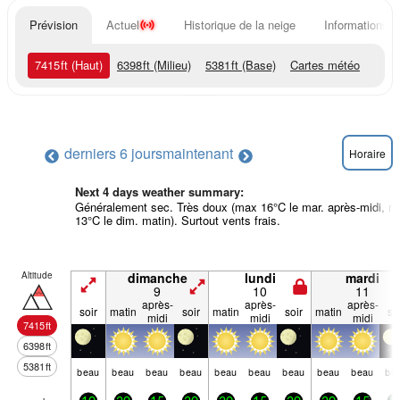
Prévision
Actuel
Historique de la neige
Informations d
7415
ft
(Haut)
6398
ft
(Milieu)
5381
ft
(Base)
Cartes météo
derniers 6 jours
maintenant
Horaire
Next 4 days weather summary:
Généralement sec. Très doux (max 16°C le mar. après-midi, m
13°C le dim. matin). Surtout vents frais.
Altitude
dimanche
lundi
mardi
9
10
11
après-
après-
après-
soir
matin
soir
matin
soir
matin
so
midi
midi
midi
7415
ft
6398
ft
5381
ft
beau
beau
beau
beau
beau
beau
beau
beau
beau
be