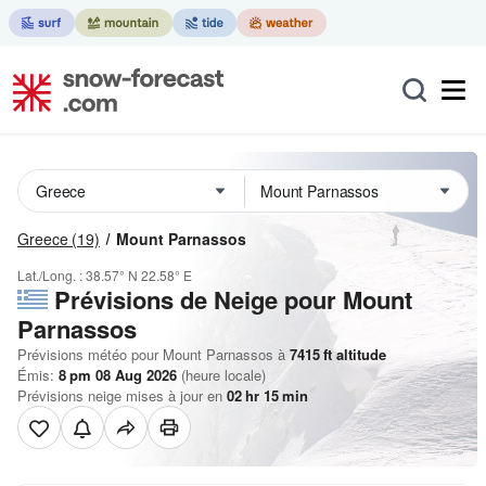
Greece
(19)
Mount Parnassos
Lat./Long. :
38.57° N
22.58° E
Prévisions de Neige
pour Mount
Parnassos
Prévisions météo pour Mount Parnassos à
7415
ft
altitude
Émis:
8 pm 08 Aug 2026
(heure locale)
Prévisions neige mises à jour en
02
hr
15
min