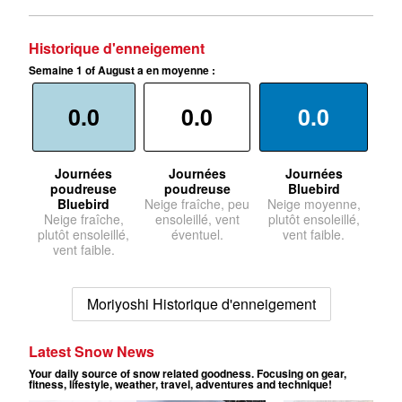
Historique d'enneigement
Semaine 1 of August a en moyenne :
0.0
0.0
0.0
Journées
Journées
Journées
poudreuse
poudreuse
Bluebird
Bluebird
Neige fraîche, peu
Neige moyenne,
Neige fraîche,
ensoleillé, vent
plutôt ensoleillé,
plutôt ensoleillé,
éventuel.
vent faible.
vent faible.
Moriyoshi Historique d'enneigement