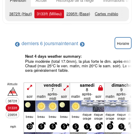
Prévision
Actuel
Historique de la neige
Informations du r
3872
ft
(Haut)
3133
ft
(Milieu)
2395
ft
(Base)
Cartes météo
derniers 6 jours
maintenant
Horaire
Next 4 days weather summary:
Pluie modérée (total 17.0mm), la plus forte le dim. après-midi.
Chaud (max 25°C le ven. matin, min 20°C le sam. soir). Le ven
sera généralement faible.
Altitude
vendredi
samedi
dimanche
7
8
9
après-
après-
après-
soir
matin
soir
matin
soir
matin
so
midi
midi
midi
3872
ft
3133
ft
risque
risque
risque
risque
ris
2395
ft
beau
beau
beau
beau
beau
orage
orage
orage
orage
ora
mph
10
5
5
5
5
5
5
0
5
0