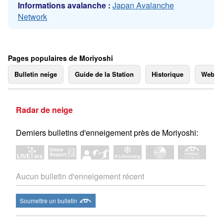
Informations avalanche :
Japan Avalanche
Network
Pages populaires de Moriyoshi
Bulletin neige
Guide de la Station
Historique
Webc
Radar de neige
Derniers bulletins d'enneigement près de Moriyoshi:
Aucun bulletin d'enneigement récent
Soumettre un bulletin