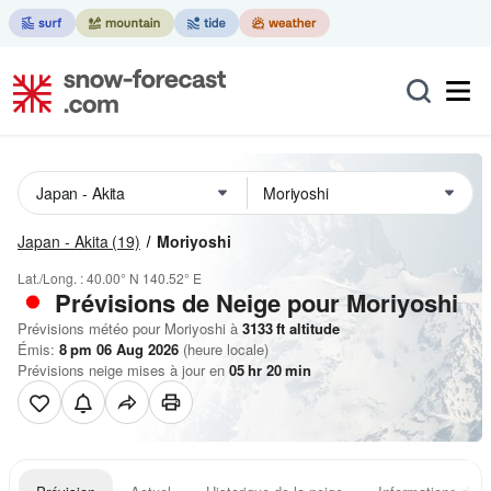
Japan - Akita
(19)
Moriyoshi
Lat./Long. :
40.00° N
140.52° E
Prévisions de Neige
pour Moriyoshi
Prévisions météo pour Moriyoshi à
3133
ft
altitude
Émis:
8 pm 06 Aug 2026
(heure locale)
Prévisions neige mises à jour en
05
hr
20
min