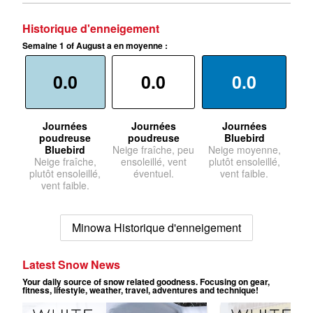
Historique d'enneigement
Semaine 1 of August a en moyenne :
0.0
0.0
0.0
Journées
Journées
Journées
poudreuse
poudreuse
Bluebird
Bluebird
Neige fraîche, peu
Neige moyenne,
Neige fraîche,
ensoleillé, vent
plutôt ensoleillé,
plutôt ensoleillé,
éventuel.
vent faible.
vent faible.
Minowa Historique d'enneigement