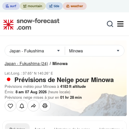
Japan - Fukushima
(24)
Minowa
Lat./Long. :
37.65° N
140.26° E
Prévisions de Neige
pour Minowa
Prévisions météo pour Minowa à
4183
ft
altitude
Émis:
8 am 07 Aug 2026
(heure locale)
Prévisions neige mises à jour en
01
hr
28
min