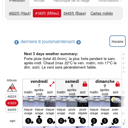
Prévision
Actuel
Historique de la neige
Informations du r
4922
ft
(Haut)
4183
ft
(Milieu)
3445
ft
(Base)
Cartes météo
derniers 6 jours
maintenant
Horaire
Next 3 days weather summary:
Jo
Forte pluie (total 43.0mm), la plus forte pendant le sam.
For
après-midi. Chaud (max 22°C le ven. matin, min 17°C le
soi
dim. soir). Le vent sera généralement faible.
soi
mat
Altitude
vendredi
samedi
dimanche
7
8
9
après-
après-
après-
matin
soir
matin
soir
matin
soir
mat
midi
midi
midi
4922
ft
4183
ft
risque
risque
risque
risque
pluie
pluie
risque
risque
aver­
q
3445
ft
orage
orage
orage
orage
mod.
légère
orage
orage
ses
nua
mph
5
5
5
0
5
5
5
5
5
5