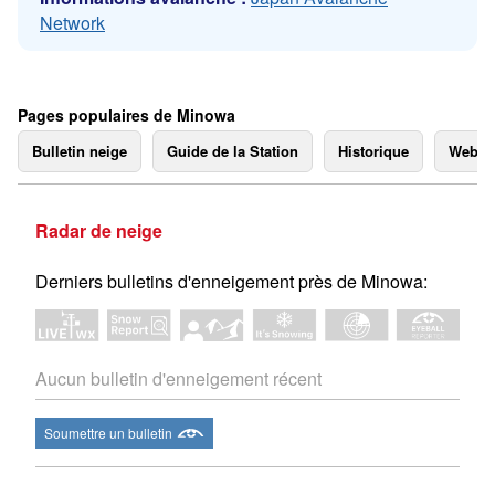
Network
Pages populaires de Minowa
Bulletin neige
Guide de la Station
Historique
Webc
Radar de neige
Derniers bulletins d'enneigement près de Minowa:
Aucun bulletin d'enneigement récent
Soumettre un bulletin