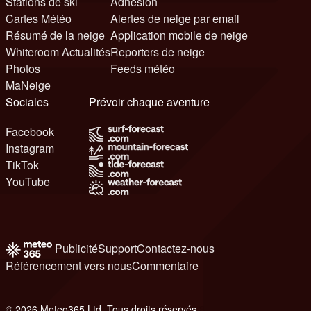
Stations de ski
Adhésion
Cartes Météo
Alertes de neige par email
Résumé de la neige
Application mobile de neige
Whiteroom Actualités
Reporters de neige
Photos
Feeds météo
MaNeige
Sociales
Prévoir chaque aventure
Facebook
Instagram
TikTok
YouTube
Publicité
Support
Contactez-nous
Référencement vers nous
Commentaire
© 2026 Meteo365 Ltd. Tous droits réservés
8