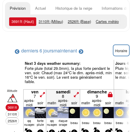
Prévision
Actuel
Historique de la neige
Informations du r
3691
ft
(Haut)
3110
ft
(Milieu)
2526
ft
(Base)
Cartes météo
derniers 6 jours
maintenant
Horaire
Next 3 days weather summary:
Jours 4-
Forte pluie (total 29.0mm), la plus forte pendant le
Pluie lég
ven. soir. Chaud (max 24°C le dim. après-midi, min
mar. soir
16°C le ven. soir). Le vent sera généralement
le mar. so
faible.
Altitude
ven
samedi
dimanche
lun
7
8
9
1
après-
après-
après-
apr
soir
matin
soir
matin
soir
matin
midi
midi
midi
mi
3691
ft
3110
ft
qq
forte
qq
risque
2526
ft
beau
beau
beau
beau
beau
be
nuages
pluie
nuages
orage