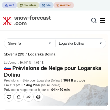
Slovenia
(29)
Logarska Dolina
Lat./Long. :
46.40° N
14.63° E
Prévisions de Neige
pour Logarska
Dolina
Prévisions météo pour Logarska Dolina à
3691
ft
altitude
Émis:
1 pm 07 Aug 2026
(heure locale)
Prévisions neige mises à jour en
04
hr
50
min