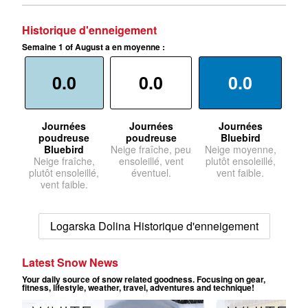
Historique d'enneigement
Semaine 1 of August a en moyenne :
0.0
0.0
0.0
Journées
Journées
Journées
poudreuse
poudreuse
Bluebird
Bluebird
Neige fraîche, peu
Neige moyenne,
Neige fraîche,
ensoleillé, vent
plutôt ensoleillé,
plutôt ensoleillé,
éventuel.
vent faible.
vent faible.
Logarska Dolina Historique d'enneigement