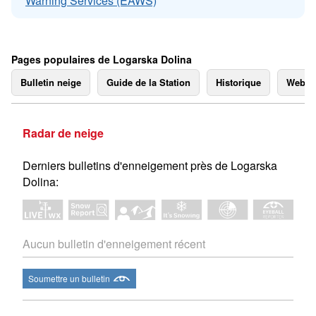
Warning Services (EAWS)
Pages populaires de Logarska Dolina
Bulletin neige
Guide de la Station
Historique
Webc
Radar de neige
Derniers bulletins d'enneigement près de Logarska
Dolina:
Aucun bulletin d'enneigement récent
Soumettre un bulletin