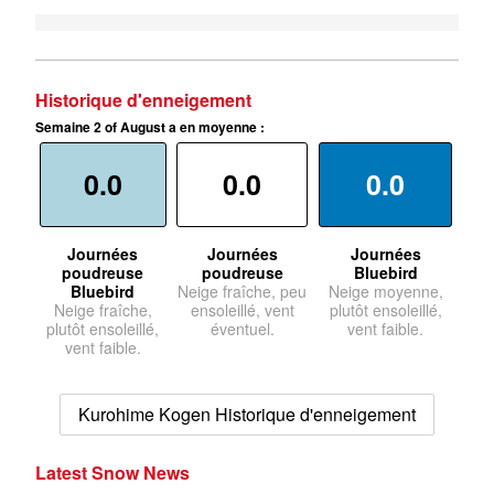
Historique d'enneigement
Semaine 2 of August a en moyenne :
0.0
0.0
0.0
Journées
Journées
Journées
poudreuse
poudreuse
Bluebird
Bluebird
Neige fraîche, peu
Neige moyenne,
Neige fraîche,
ensoleillé, vent
plutôt ensoleillé,
plutôt ensoleillé,
éventuel.
vent faible.
vent faible.
Kurohime Kogen Historique d'enneigement