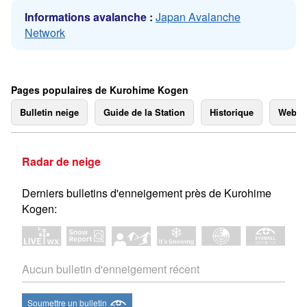
Informations avalanche :
Japan Avalanche
Network
Pages populaires de Kurohime Kogen
Bulletin neige
Guide de la Station
Historique
Webc
Radar de neige
Derniers bulletins d'enneigement près de Kurohime
Kogen:
Aucun bulletin d'enneigement récent
Soumettre un bulletin