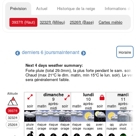
Prévision
Actuel
Historique de la neige
Informations du r
3937
ft
(Haut)
3232
ft
(Milieu)
2526
ft
(Base)
Cartes météo
derniers 6 jours
maintenant
Horaire
Next 4 days weather summary:
Forte pluie (total 29.0mm), la plus forte pendant le sam. soir.
Chaud (max 21°C le dim. matin, min 15°C le lun. soir). Le vent
sera généralement faible.
Altitude
dimanche
lundi
mardi
9
10
11
après-
après-
après-
soir
matin
soir
matin
soir
matin
so
midi
midi
midi
3937
ft
3232
ft
pluie
risque
risque
risque
risque
qq
aver­
qq
pluie
for
2526
ft
mod.
orage
orage
orage
orage
nuages
ses
nuages
mod.
plu