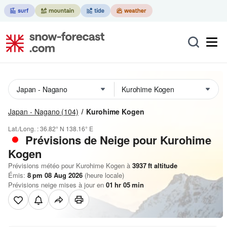
Japan - Nagano
(104)
Kurohime Kogen
Lat./Long. :
36.82° N
138.16° E
Prévisions de Neige
pour Kurohime
Kogen
Prévisions météo pour Kurohime Kogen à
3937
ft
altitude
Émis:
8 pm 08 Aug 2026
(heure locale)
Prévisions neige mises à jour en
01
hr
05
min