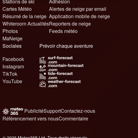
Stations de ski
Adhésion
Cartes Météo
Alertes de neige par email
Résumé de la neige
Application mobile de neige
Whiteroom Actualités
Reporters de neige
Photos
Feeds météo
MaNeige
Sociales
Prévoir chaque aventure
Facebook
Instagram
TikTok
YouTube
Publicité
Support
Contactez-nous
Référencement vers nous
Commentaire
© 2026 Meteo365 Ltd. Tous droits réservés
8