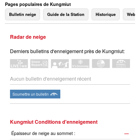
Pages populaires de Kungmiut
Bulletin neige
Guide de la Station
Historique
Webc
Radar de neige
Derniers bulletins d'enneigement près de Kungmiut:
Aucun bulletin d'enneigement récent
Soumettre un bulletin
Kungmiut Conditions d'enneigement
Épaisseur de neige au sommet :
—