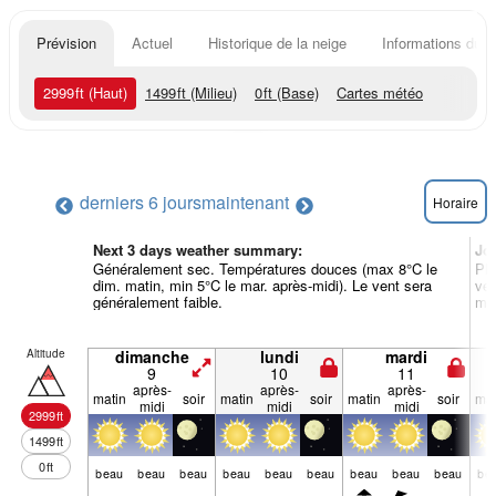
Prévision
Actuel
Historique de la neige
Informations du r
2999
ft
(Haut)
1499
ft
(Milieu)
0
ft
(Base)
Cartes météo
derniers 6 jours
maintenant
Horaire
Next 3 days weather summary:
Jo
Généralement sec. Températures douces (max 8°C le
Plu
dim. matin, min 5°C le mar. après-midi). Le vent sera
ven
généralement faible.
min
Altitude
dimanche
lundi
mardi
9
10
11
après-
après-
après-
matin
soir
matin
soir
matin
soir
mat
midi
midi
midi
2999
ft
1499
ft
0
ft
beau
beau
beau
beau
beau
beau
beau
beau
beau
be