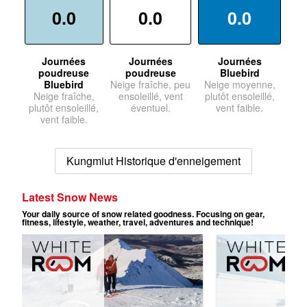
0.0
0.0
0.0
Journées
Journées
Journées
poudreuse
poudreuse
Bluebird
Bluebird
Neige fraîche, peu
Neige moyenne,
Neige fraîche,
ensoleillé, vent
plutôt ensoleillé,
plutôt ensoleillé,
éventuel.
vent faible.
vent faible.
Kungmiut Historique d'enneigement