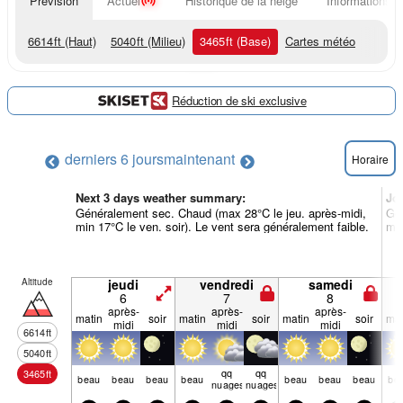
Prévision
Actuel
Historique de la neige
Informations d
6614
ft
(Haut)
5040
ft
(Milieu)
3465
ft
(Base)
Cartes météo
Réduction de ski exclusive
derniers 6 jours
maintenant
Horaire
Next 3 days weather summary:
Jo
Généralement sec. Chaud (max 28°C le jeu. après-midi,
Gén
min 17°C le ven. soir). Le vent sera généralement faible.
min
Altitude
jeudi
vendredi
samedi
6
7
8
après-
après-
après-
matin
soir
matin
soir
matin
soir
mat
midi
midi
midi
6614
ft
5040
ft
qq
qq
3465
ft
beau
beau
beau
beau
beau
beau
beau
be
nuages
nuages