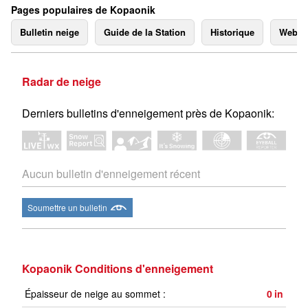
Pages populaires de Kopaonik
Bulletin neige
Guide de la Station
Historique
Webc
Radar de neige
Derniers bulletins d'enneigement près de Kopaonik:
Aucun bulletin d'enneigement récent
Soumettre un bulletin
Kopaonik Conditions d'enneigement
Épaisseur de neige au sommet :
0
in