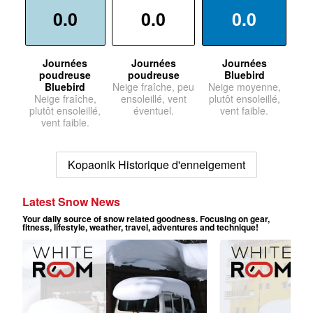
0.0
0.0
0.0
Journées
Journées
Journées
poudreuse
poudreuse
Bluebird
Bluebird
Neige fraîche, peu
Neige moyenne,
Neige fraîche,
ensoleillé, vent
plutôt ensoleillé,
plutôt ensoleillé,
éventuel.
vent faible.
vent faible.
Kopaonik Historique d'enneigement