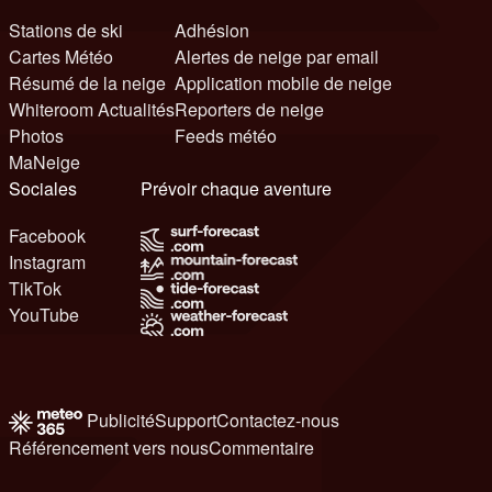
Stations de ski
Adhésion
Cartes Météo
Alertes de neige par email
Résumé de la neige
Application mobile de neige
Whiteroom Actualités
Reporters de neige
Photos
Feeds météo
MaNeige
Sociales
Prévoir chaque aventure
Facebook
Instagram
TikTok
YouTube
Publicité
Support
Contactez-nous
Référencement vers nous
Commentaire