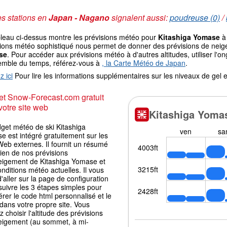
s stations en
Japan - Nagano
signalent aussi:
poudreuse (0)
/
bleau ci-dessus montre les prévisions météo pour
Kitashiga Yomase
à 
ions météo sophistiqué nous permet de donner des prévisions de neige 
se
. Pour accéder aux prévisions météo à d'autres altitudes, utiliser l'
emble du temps, référez-vous à
, la Carte Météo de Japan
.
z ici
Pour lire les informations supplémentaires sur les niveaux de ge
t Snow-Forecast.com gratuit
votre site web
get météo de ski Kitashiga
 est intégré gratuitement sur les
Web externes. Il fournit un résumé
ien de nos prévisions
eigement de Kitashiga Yomase et
nditions météo actuelles. Il vous
 d'aller sur la page de configuration
suivre les 3 étapes simples pour
rer le code html personnalisé et le
 dans votre propre site. Vous
 choisir l'altitude des prévisions
eigement (au sommet, à mi-