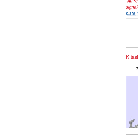
Autre
signal
piste 
Kitas
7