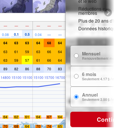
et le web
Réductions exclusives p
membres
Plus de 20 ans d'histori
—
—
—
—
—
—
Données historiques de
0.1
0.5
0.08
0.04
—
—
64
63
63
64
68
64
63
61
59
63
66
64
Mensuel
Renouvellement mensuel
63
59
57
61
66
64
89
82
86
88
70
83
6 mois
14800
15100
15100
15100
15700
16700
Seulement 4.17 $ / mois
Annuel
Seulement 2.50 $ / mois
64
62
61
64
67
64
Continuer
70
68
64
70
74
65