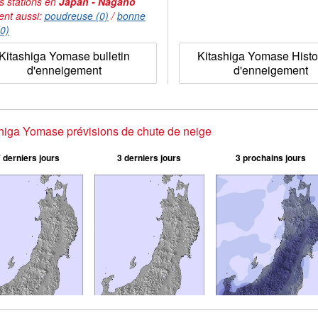
s stations en
Japan - Nagano
ent aussi:
poudreuse (0)
/
bonne
(0)
Kitashiga Yomase bulletin
Kitashiga Yomase Histo
d'enneigement
d'enneigement
higa Yomase prévisions de chute de neige
 derniers jours
3 derniers jours
3 prochains jours