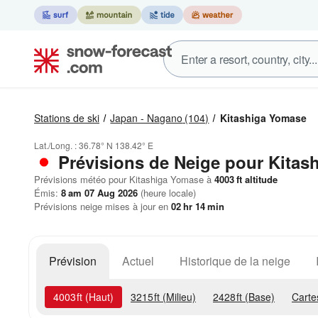
Stations de ski
Japan - Nagano
(104)
Kitashiga Yomase
Lat./Long. :
36.78° N
138.42° E
Prévisions de Neige
pour Kitas
Prévisions météo pour Kitashiga Yomase à
4003
ft
altitude
Émis:
8 am 07 Aug 2026
(heure locale)
Prévisions neige mises à jour en
02
hr
14
min
Prévision
Actuel
Historique de la neige
4003
ft
(Haut)
3215
ft
(Milieu)
2428
ft
(Base)
Carte