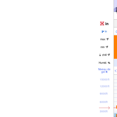
in
in
max
°
F
min
°
F
chill
°
F
Humid.
%
Niveau de
1
gel
ft
15000ft
12000ft
9000ft
6000ft
3000ft