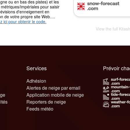
gne ou en bas des pistes) et les
 métriques/impériales pour saisir
révisions d'enneigement en
ion de votre propre site Web….
z ici pour obtenir le code.
View the full Kita
Services
Prévoir ch
Adhésion
Alertes de neige par email
ige
Application mobile de neige
ités
Reporters de neige
Feeds météo