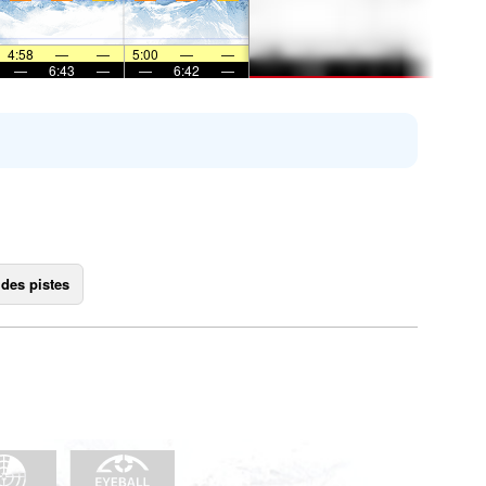
4:58
—
—
5:00
—
—
—
6:43
—
—
6:42
—
 des pistes