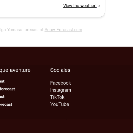
shiga Yomase forecast at
Snow-Forecast.com
aque aventure
Sociales
Facebook
Instagram
TikTok
YouTube