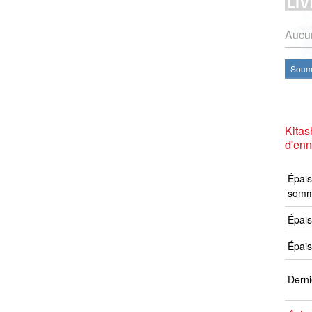
Aucun
Soume
Kitas
d'en
Épais
somm
Épais
Épais
Derni