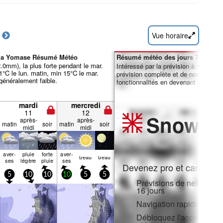
Vue horaire
iga Yomase Résumé Météo
Résumé météo des jours 7-16 :
22.0mm), la plus forte pendant le mar.
Intéressé par la prévision à 16 jours
°C le lun. matin, min 15°C le mar.
prévision complète et de nombreuse
 généralement faible.
fonctionnalités en devenant membre 
mardi
mercredi
11
12
Snow
Pr
après-
après-
matin
soir
matin
soir
midi
midi
aver­
pluie
forte
aver­
beau
beau
ses
légère
pluie
ses
Devenez pro et carve en:
5
10
10
10
5
5
Prévisions de neige hora
16 jours
Navigation rapide sans p
Débloquez l'accès compl