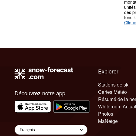
monta
unités
des p
fonct
Clique
Explorer
Stations de ski
Cartes Météo
Découvrez notre app
Résumé de la ne
Whiteroom Actual
Photos
MaNeige