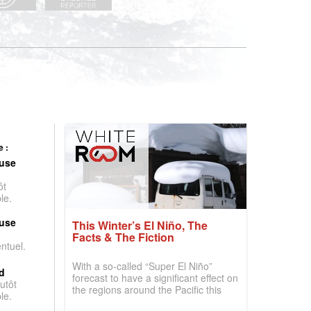
 :
use
ôt
le.
use
This Winter’s El Niño, The
Facts & The Fiction
entuel.
With a so-called “Super El Niño”
d
forecast to have a significant effect on
utôt
the regions around the Pacific this
le.
winter, the question skiers are asking