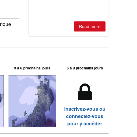
is simple: book now or wait, and
where are the best odds?
rique
Read more
3 à 6 prochains jours
6 à 9 prochains jours
Inscrivez-vous ou
connectez-vous
pour y accéder