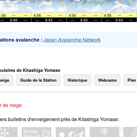
mer
4:56
—
—
4:56
—
—
4:56
—
—
4:58
—
—
—
6:46
—
—
6:45
—
—
6:45
—
—
6:44
—
ations avalanche :
Japan Avalanche Network
ulaires de Kitashiga Yomase
neige
Guide de la Station
Historique
Webcams
Plan
r de neige
ers bulletins d'enneigement près de Kitashiga Yomase: