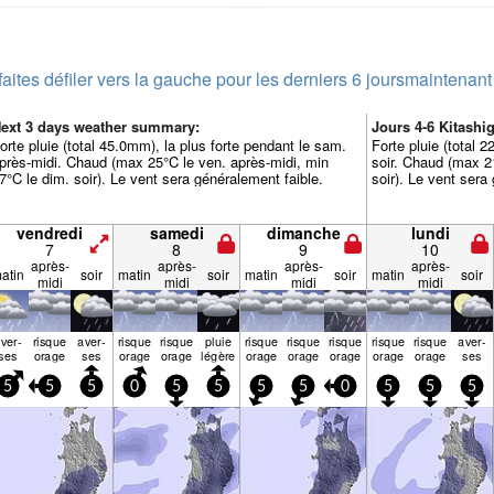
faites défiler vers la gauche pour les derniers 6 jours
maintenant
ext 3 days weather summary:
Jours 4-6 Kitash
orte pluie (total 45.0mm), la plus forte pendant le sam.
Forte pluie (total 
près-midi. Chaud (max 25°C le ven. après-midi, min
soir. Chaud (max 21
7°C le dim. soir). Le vent sera généralement faible.
soir). Le vent sera
vendredi
samedi
dimanche
lundi
7
8
9
10
après-
après-
après-
après-
atin
soir
matin
soir
matin
soir
matin
soir
midi
midi
midi
midi
ver­
risque
aver­
risque
risque
pluie
risque
risque
risque
risque
risque
aver­
ses
orage
ses
orage
orage
légère
orage
orage
orage
orage
orage
ses
5
5
5
0
5
5
5
5
0
5
5
5