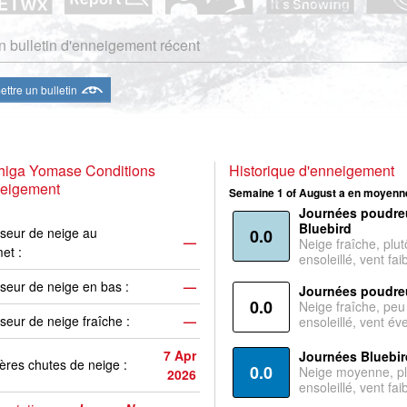
 bulletin d'enneigement récent
ttre un bulletin
higa Yomase Conditions
Historique d'enneigement
neigement
Semaine 1 of August a en moyenne
Journées poudre
Bluebird
seur de neige au
0.0
—
Neige fraîche, plut
et :
ensoleillé, vent faib
seur de neige en bas :
—
Journées poudre
0.0
Neige fraîche, peu
seur de neige fraîche :
—
ensoleillé, vent év
7 Apr
Journées Bluebir
ères chutes de neige :
0.0
Neige moyenne, pl
2026
ensoleillé, vent faib