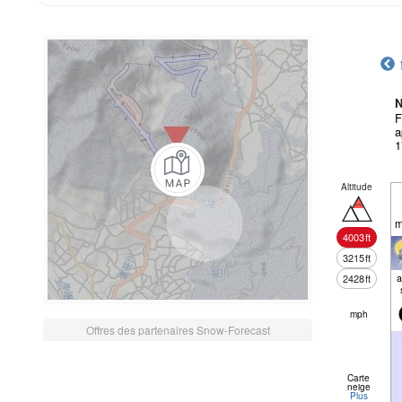
N
F
a
1
Altitude
m
4003
ft
3215
ft
a
2428
ft
mph
Offres des partenaires Snow-Forecast
Carte
neige
Plus