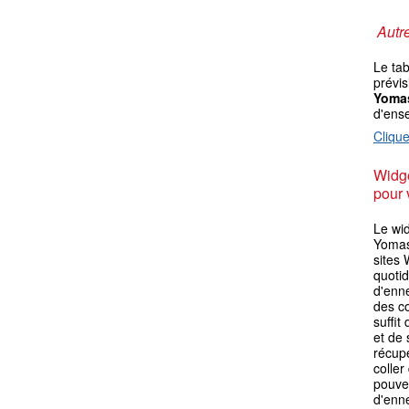
Autre
Le ta
prévis
Yoma
d'ens
Clique
Widge
pour 
Le wid
Yomase
sites 
quotid
d'enn
des co
suffit
et de 
récupé
coller
pouvez
d'enn