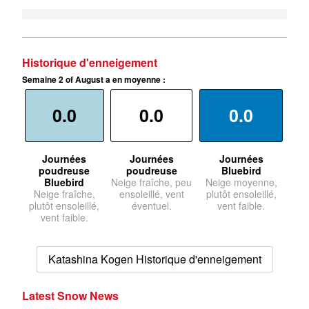
Historique d'enneigement
Semaine 2 of August a en moyenne :
0.0
0.0
0.0
Journées
Journées
Journées
poudreuse
poudreuse
Bluebird
Bluebird
Neige fraîche, peu
Neige moyenne,
Neige fraîche,
ensoleillé, vent
plutôt ensoleillé,
plutôt ensoleillé,
éventuel.
vent faible.
vent faible.
Katashina Kogen Historique d'enneigement