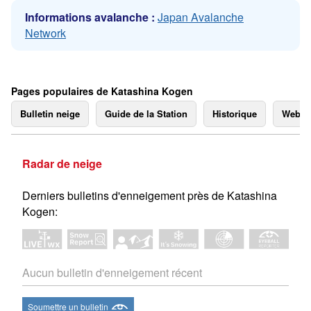
Informations avalanche :
Japan Avalanche
Network
Pages populaires de Katashina Kogen
Bulletin neige
Guide de la Station
Historique
Webc
Radar de neige
Derniers bulletins d'enneigement près de Katashina
Kogen:
Aucun bulletin d'enneigement récent
Soumettre un bulletin