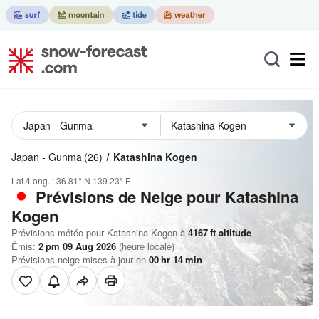
Japan - Gunma
(26)
Katashina Kogen
Lat./Long. :
36.81° N
139.23° E
Prévisions de Neige
pour Katashina
Kogen
Prévisions météo pour Katashina Kogen à
4167
ft
altitude
Émis:
2 pm 09 Aug 2026
(heure locale)
Prévisions neige mises à jour en
00
hr
14
min