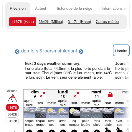
Prévision
Actuel
Historique de la neige
Informations du r
4167
ft
(Haut)
3642
ft
(Milieu)
3117
ft
(Base)
Cartes météo
derniers 6 jours
maintenant
Horaire
Next 3 days weather summary:
Jours 4-
Forte pluie (total 44.0mm), la plus forte pendant le
Forte plui
mar. soir. Chaud (max 23°C le lun. matin, min 14°C
matin. Ch
le lun. soir). Le vent sera généralement faible.
soir). Le 
Altitude
dim
lundi
mardi
merc
9
10
11
1
après-
après-
après-
apr
soir
matin
soir
matin
soir
matin
midi
midi
midi
mi
4167
ft
3642
ft
risque
risque
aver­
aver­
qq
pluie
forte
forte
aver­
ave
3117
ft
orage
orage
ses
ses
nuages
légère
pluie
pluie
ses
se