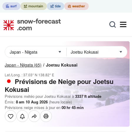
Japan - Niigata
(65)
Joetsu Kokusai
Lat./Long. :
37.03° N
138.82° E
Prévisions de Neige
pour Joetsu
Kokusai
Prévisions météo pour Joetsu Kokusai à
3337
ft
altitude
Émis:
8 am 10 Aug 2026
(heure locale)
Prévisions neige mises à jour en
00
hr
45
min