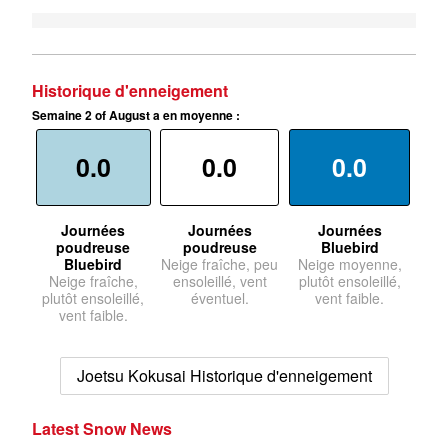
Historique d'enneigement
Semaine 2 of August a en moyenne :
0.0
0.0
0.0
Journées
Journées
Journées
poudreuse
poudreuse
Bluebird
Bluebird
Neige fraîche, peu
Neige moyenne,
Neige fraîche,
ensoleillé, vent
plutôt ensoleillé,
plutôt ensoleillé,
éventuel.
vent faible.
vent faible.
Joetsu Kokusai Historique d'enneigement