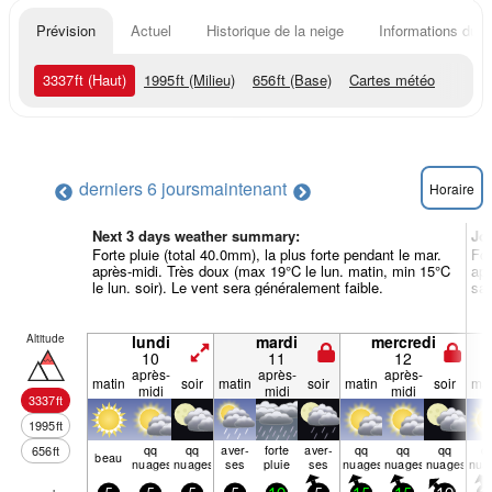
Prévision
Actuel
Historique de la neige
Informations du r
3337
ft
(Haut)
1995
ft
(Milieu)
656
ft
(Base)
Cartes météo
derniers 6 jours
maintenant
Horaire
Next 3 days weather summary:
Jo
Forte pluie (total 40.0mm), la plus forte pendant le mar.
For
après-midi. Très doux (max 19°C le lun. matin, min 15°C
apr
le lun. soir). Le vent sera généralement faible.
sam
Altitude
lundi
mardi
mercredi
10
11
12
après-
après-
après-
matin
soir
matin
soir
matin
soir
mat
midi
midi
midi
3337
ft
1995
ft
qq
qq
aver­
forte
aver­
qq
qq
qq
q
656
ft
beau
nuages
nuages
ses
pluie
ses
nuages
nuages
nuages
nua