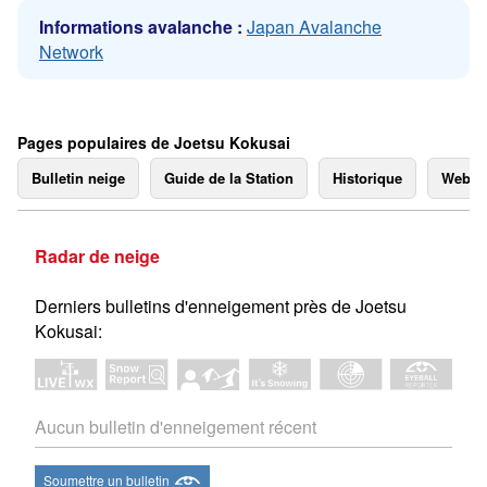
Informations avalanche :
Japan Avalanche
Network
Pages populaires de Joetsu Kokusai
Bulletin neige
Guide de la Station
Historique
Webc
Radar de neige
Derniers bulletins d'enneigement près de Joetsu
Kokusai:
Aucun bulletin d'enneigement récent
Soumettre un bulletin