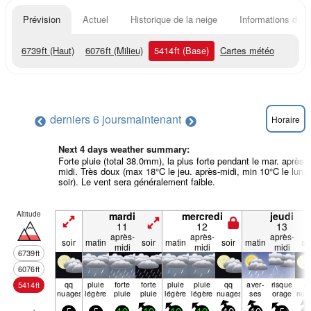
Prévision
Actuel
Historique de la neige
Informations du r
6739
ft
(Haut)
6076
ft
(Milieu)
5414
ft
(Base)
Cartes météo
derniers 6 jours
maintenant
Horaire
Next 4 days weather summary:
Forte pluie (total 38.0mm), la plus forte pendant le mar. après-
midi. Très doux (max 18°C le jeu. après-midi, min 10°C le lun.
soir). Le vent sera généralement faible.
Altitude
mardi
mercredi
jeudi
11
12
13
après-
après-
après-
soir
matin
soir
matin
soir
matin
so
midi
midi
midi
6739
ft
6076
ft
qq
pluie
forte
forte
pluie
pluie
qq
aver­
risque
q
5414
ft
nuages
légère
pluie
pluie
légère
légère
nuages
ses
orage
nua