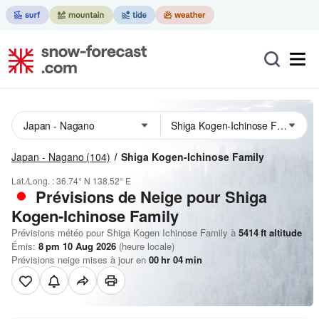
Japan - Nagano
(104)
Shiga Kogen-Ichinose Family
Lat./Long. :
36.74° N
138.52° E
Prévisions de Neige
pour Shiga
Kogen-Ichinose Family
Prévisions météo pour Shiga Kogen Ichinose Family à
5414
ft
altitude
Émis:
8 pm 10 Aug 2026
(heure locale)
Prévisions neige mises à jour en
00
hr
04
min