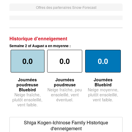
Offres des partenaires Snow-Forecast
Historique d'enneigement
Semaine 2 of August a en moyenne :
0.0
0.0
0.0
Journées
Journées
Journées
poudreuse
poudreuse
Bluebird
Bluebird
Neige fraîche, peu
Neige moyenne,
Neige fraîche,
ensoleillé, vent
plutôt ensoleillé,
plutôt ensoleillé,
éventuel.
vent faible.
vent faible.
Shiga Kogen-Ichinose Family Historique
d'enneigement