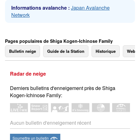
Informations avalanche :
Japan Avalanche
Network
Pages populaires de Shiga Kogen-Ichinose Family
Bulletin neige
Guide de la Station
Historique
Webc
Radar de neige
Derniers bulletins d'enneigement près de Shiga
Kogen-Ichinose Family:
Aucun bulletin d'enneigement récent
Soumettre un bulletin