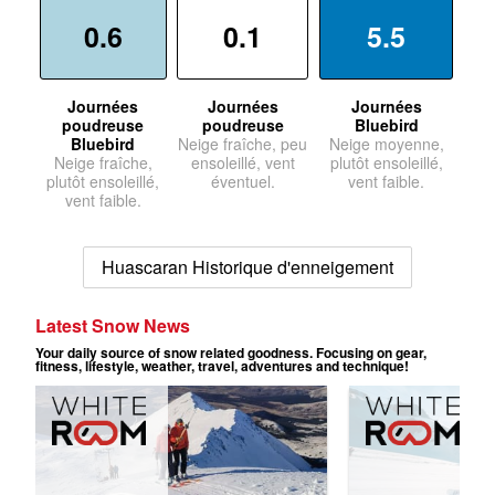
0.6
0.1
5.5
Journées
Journées
Journées
poudreuse
poudreuse
Bluebird
Bluebird
Neige fraîche, peu
Neige moyenne,
Neige fraîche,
ensoleillé, vent
plutôt ensoleillé,
plutôt ensoleillé,
éventuel.
vent faible.
vent faible.
Huascaran Historique d'enneigement