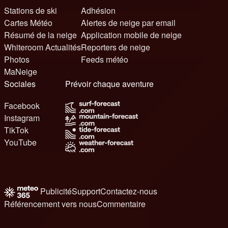
Stations de ski
Adhésion
Cartes Météo
Alertes de neige par email
Résumé de la neige
Application mobile de neige
Whiteroom Actualités
Reporters de neige
Photos
Feeds météo
MaNeige
Sociales
Prévoir chaque aventure
Facebook
Instagram
TikTok
YouTube
Publicité
Support
Contactez-nous
Référencement vers nous
Commentaire