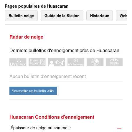
Pages populaires de Huascaran
Bulletin neige
Guide de la Station
Historique
Webc
Radar de neige
Derniers bulletins d'enneigement près de Huascaran:
Aucun bulletin d'enneigement récent
Soumettre un bulletin
Huascaran Conditions d'enneigement
Épaisseur de neige au sommet :
—