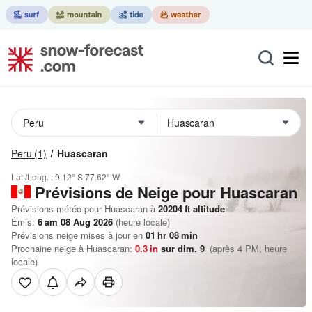
Peru
(1)
Huascaran
Lat./Long. :
9.12° S
77.62° W
Prévisions de Neige
pour Huascaran
Prévisions météo pour Huascaran à
20204
ft
altitude
Émis:
6 am 08 Aug 2026
(heure locale)
Prévisions neige mises à jour en
01
hr
08
min
Prochaine neige à Huascaran:
0.3
in
sur dim. 9
(après 4 PM, heure
locale)