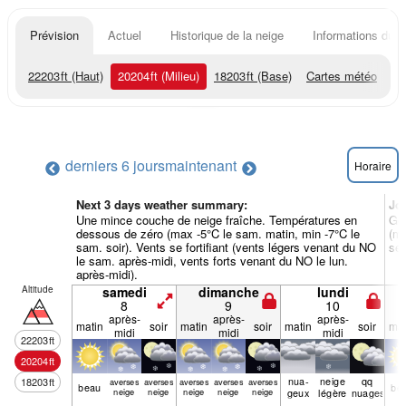
Prévision
Actuel
Historique de la neige
Informations du r
22203
ft
(Haut)
20204
ft
(Milieu)
18203
ft
(Base)
Cartes météo
derniers 6 jours
maintenant
Horaire
Next 3 days weather summary:
Jo
Une mince couche de neige fraîche. Températures en
Gé
dessous de zéro (max -5°C le sam. matin, min -7°C le
(ma
sam. soir). Vents se fortifiant (vents légers venant du NO
ser
le sam. après-midi, vents forts venant du NO le lun.
après-midi).
Altitude
samedi
dimanche
lundi
8
9
10
après-
après-
après-
matin
soir
matin
soir
matin
soir
mat
midi
midi
midi
22203
ft
20204
ft
nua­
neige
qq
18203
ft
averses
averses
averses
averses
averses
beau
be
neige
neige
neige
neige
neige
geux
légère
nuages