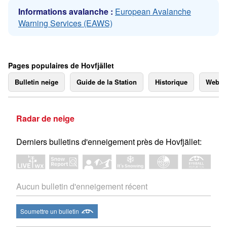
Informations avalanche :
European Avalanche
Warning Services (EAWS)
Pages populaires de Hovfjället
Bulletin neige
Guide de la Station
Historique
Webc
Radar de neige
Derniers bulletins d'enneigement près de Hovfjället:
Aucun bulletin d'enneigement récent
Soumettre un bulletin