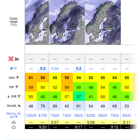
Carte
neige
Plus
in
—
—
—
—
—
—
—
—
—
0.2
0.2
—
0.04
—
—
—
—
—
in
61
59
55
59
54
52
55
54
55
6
max
°
F
59
50
52
59
45
48
54
46
50
6
min
°
F
55
45
48
57
37
41
50
46
48
6
chill
°
F
48
79
69
42
91
54
49
69
53
4
Humid.
%
Niveau de
10500
8700
7400
7400
5900
6200
6900
7500
8400
97
gel
ft
—
—
5:07
—
—
5:09
—
—
5:11
—
9:20
—
—
9:17
—
—
9:15
—