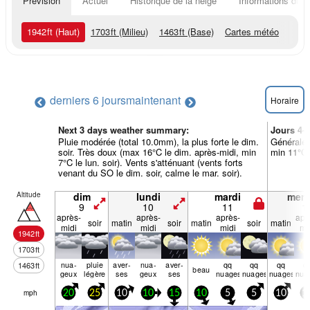
Prévision
Actuel
Historique de la neige
Informations du r
1942
ft
(Haut)
1703
ft
(Milieu)
1463
ft
(Base)
Cartes météo
derniers 6 jours
maintenant
Horaire
Next 3 days weather summary:
Jours 4-
Pluie modérée (total 10.0mm), la plus forte le dim.
Généralem
soir. Très doux (max 16°C le dim. après-midi, min
min 11°C 
7°C le lun. soir). Vents s'atténuant (vents forts
venant du SO le dim. soir, calme le mar. soir).
Altitude
dim
lundi
mardi
merc
9
10
11
1
après-
après-
après-
apr
soir
matin
soir
matin
soir
matin
midi
midi
midi
mi
1942
ft
1703
ft
nua­
pluie
aver­
nua­
aver­
qq
qq
qq
q
1463
ft
beau
geux
légère
ses
geux
ses
nuages
nuages
nuages
nua
mph
20
25
10
10
15
10
5
5
10
1