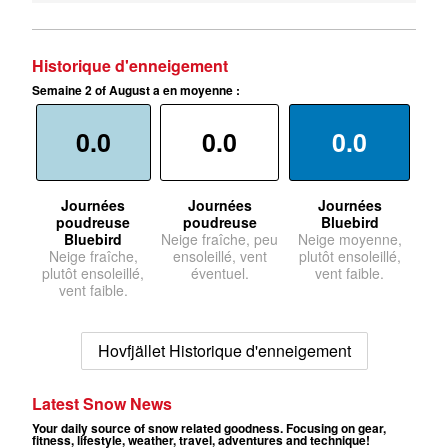
Historique d'enneigement
Semaine 2 of August a en moyenne :
0.0
0.0
0.0
Journées
Journées
Journées
poudreuse
poudreuse
Bluebird
Bluebird
Neige fraîche, peu
Neige moyenne,
Neige fraîche,
ensoleillé, vent
plutôt ensoleillé,
plutôt ensoleillé,
éventuel.
vent faible.
vent faible.
Hovfjället Historique d'enneigement