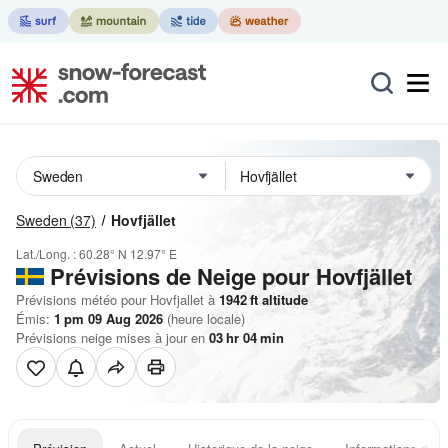
Sweden
(37)
Hovfjället
Lat./Long. :
60.28° N
12.97° E
Prévisions de Neige
pour Hovfjället
Prévisions météo pour Hovfjallet à
1942
ft
altitude
Émis:
1 pm 09 Aug 2026
(heure locale)
Prévisions neige mises à jour en
03
hr
04
min