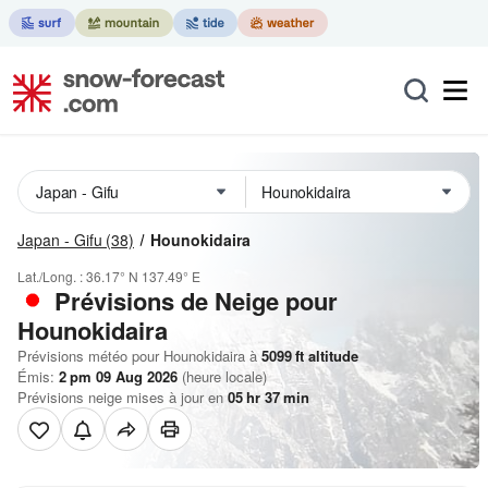
Japan - Gifu
(38)
Hounokidaira
Lat./Long. :
36.17° N
137.49° E
Prévisions de Neige
pour
Hounokidaira
Prévisions météo pour Hounokidaira à
5099
ft
altitude
Émis:
2 pm 09 Aug 2026
(heure locale)
Prévisions neige mises à jour en
05
hr
37
min