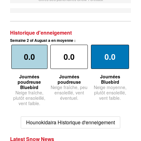
Historique d'enneigement
Semaine 2 of August a en moyenne :
0.0
0.0
0.0
Journées
Journées
Journées
poudreuse
poudreuse
Bluebird
Bluebird
Neige fraîche, peu
Neige moyenne,
Neige fraîche,
ensoleillé, vent
plutôt ensoleillé,
plutôt ensoleillé,
éventuel.
vent faible.
vent faible.
Hounokidaira Historique d'enneigement