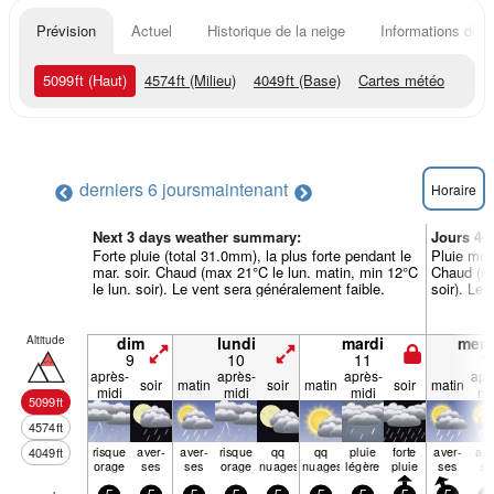
Prévision
Actuel
Historique de la neige
Informations du r
5099
ft
(Haut)
4574
ft
(Milieu)
4049
ft
(Base)
Cartes météo
derniers 6 jours
maintenant
Horaire
Next 3 days weather summary:
Jours 4-
Forte pluie (total 31.0mm), la plus forte pendant le
Pluie mod
mar. soir. Chaud (max 21°C le lun. matin, min 12°C
Chaud (ma
le lun. soir). Le vent sera généralement faible.
soir). Le 
Altitude
dim
lundi
mardi
merc
9
10
11
1
après-
après-
après-
apr
soir
matin
soir
matin
soir
matin
midi
midi
midi
mi
5099
ft
4574
ft
risque
aver­
aver­
risque
qq
qq
pluie
forte
aver­
ave
4049
ft
orage
ses
ses
orage
nuages
nuages
légère
pluie
ses
se