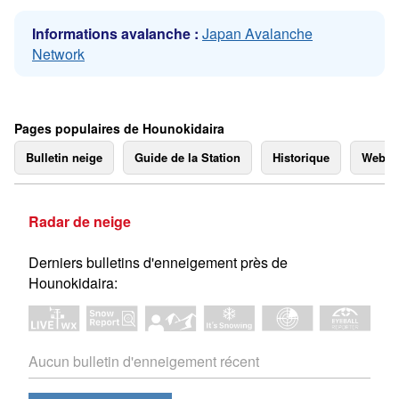
Informations avalanche :
Japan Avalanche
Network
Pages populaires de Hounokidaira
Bulletin neige
Guide de la Station
Historique
Webc
Radar de neige
Derniers bulletins d'enneigement près de
Hounokidaira:
Aucun bulletin d'enneigement récent