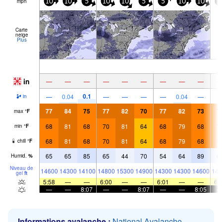
mph
10
10
5
10
10
5
5
10
10
1
Carte
neige
Plus
in
—
—
—
—
—
—
—
—
—
0.1
—
0.04
—
—
—
—
0.04
—
in
77
84
75
77
82
70
77
82
73
7
max
°
F
68
81
68
70
81
64
68
79
68
7
min
°
F
68
81
68
70
81
64
68
79
68
7
chill
°
F
65
65
85
65
44
70
54
64
89
6
Humid.
%
Niveau de
14600
14300
14100
14800
15300
14900
14300
14300
14600
146
gel
ft
5:58
—
—
6:00
—
—
6:01
—
—
6:
—
—
8:07
—
—
8:07
—
—
8:05
Informations avalanche :
National Avalanche