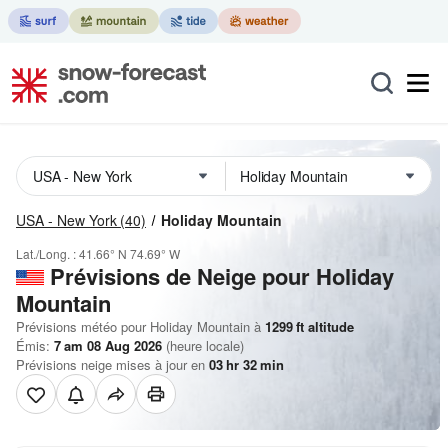
USA - New York
(40)
Holiday Mountain
Lat./Long. :
41.66° N
74.69° W
Prévisions de Neige
pour Holiday
Mountain
Prévisions météo pour Holiday Mountain à
1299
ft
altitude
Émis:
7 am 08 Aug 2026
(heure locale)
Prévisions neige mises à jour en
03
hr
32
min