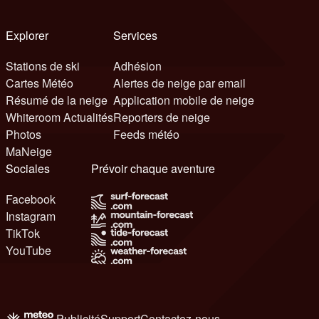
Explorer
Services
Stations de ski
Adhésion
Cartes Météo
Alertes de neige par email
Résumé de la neige
Application mobile de neige
Whiteroom Actualités
Reporters de neige
Photos
Feeds météo
MaNeige
Sociales
Prévoir chaque aventure
Facebook
Instagram
TikTok
YouTube
Publicité
Support
Contactez-nous