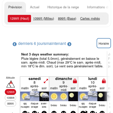
Prévision
Actuel
Historique de la neige
Informations du r
1299
ft
(Haut)
1099
ft
(Milieu)
899
ft
(Base)
Cartes météo
derniers 6 jours
maintenant
Horaire
Next 3 days weather summary:
Jo
Pluie légère (total 5.0mm), généralement en baisse le
For
sam. après-midi. Chaud (max 29°C le sam. après-midi,
soi
min 18°C le dim. soir). Le vent sera généralement faible.
jeu
Altitude
samedi
dimanche
lundi
8
9
10
après-
après-
après-
matin
soir
matin
soir
matin
soir
mat
midi
midi
midi
1299
ft
1099
ft
qq
risque
aver­
qq
risque
nu
899
ft
beau
beau
beau
beau
nuages
orage
ses
nuages
orage
ge