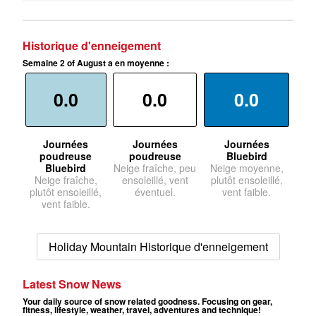
Historique d'enneigement
Semaine 2 of August a en moyenne :
0.0
0.0
0.0
Journées
Journées
Journées
poudreuse
poudreuse
Bluebird
Bluebird
Neige fraîche, peu
Neige moyenne,
Neige fraîche,
ensoleillé, vent
plutôt ensoleillé,
plutôt ensoleillé,
éventuel.
vent faible.
vent faible.
Holiday Mountain Historique d'enneigement