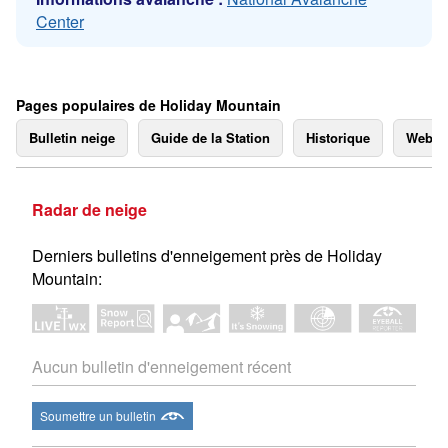
Center
Pages populaires de Holiday Mountain
Bulletin neige
Guide de la Station
Historique
Webc
Radar de neige
Derniers bulletins d'enneigement près de Holiday
Mountain:
Aucun bulletin d'enneigement récent
Soumettre un bulletin