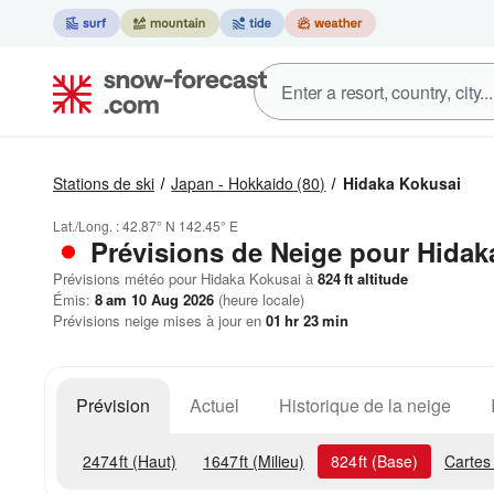
Stations de ski
Japan - Hokkaido
(80)
Hidaka Kokusai
Lat./Long. :
42.87° N
142.45° E
Prévisions de Neige
pour Hidak
Prévisions météo pour Hidaka Kokusai à
824
ft
altitude
Émis:
8 am 10 Aug 2026
(heure locale)
Prévisions neige mises à jour en
01
hr
23
min
Prévision
Actuel
Historique de la neige
2474
ft
(Haut)
1647
ft
(Milieu)
824
ft
(Base)
Cartes