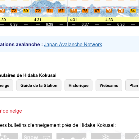
76
72
60
72
71
67
76
75
67
78
76
64
mer
4:30
—
—
4:31
—
—
4:31
—
—
4:33
—
—
—
6:39
—
—
6:38
—
—
6:37
—
—
6:36
—
ations avalanche :
Japan Avalanche Network
ulaires de Hidaka Kokusai
neige
Guide de la Station
Historique
Webcams
Plan
r de neige
ers bulletins d'enneigement près de Hidaka Kokusai: