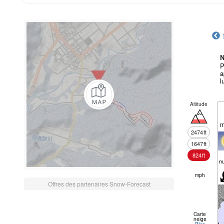
N
P
a
l
Altitude
m
2474
ft
1647
ft
824
ft
n
mph
Offres des partenaires Snow-Forecast
Carte
neige
Plus