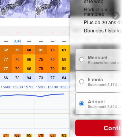
et le web
Réductions exclusives p
membres
Plus de 20 ans d'histori
Données historiques de
—
—
—
—
—
—
—
0.04
—
—
—
—
82
79
68
81
75
61
Mensuel
77
70
66
75
70
59
Renouvellement mensuel
77
70
66
75
70
59
66
73
94
73
77
84
6 mois
Seulement 4.17 $ / mois
15600
15900
15700
15300
16100
16200
Annuel
Seulement 2.50 $ / mois
Continuer
71
68
65
70
67
63