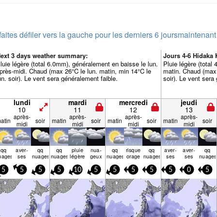
faites défiler vers la gauche pour les derniers 6 jours
maintenant
ext 3 days weather summary:
Jours 4-6 Hidaka
luie légère (total 6.0mm), généralement en baisse le lun.
Pluie légère (total
près-midi. Chaud (max 26°C le lun. matin, min 14°C le
matin. Chaud (max 
un. soir). Le vent sera généralement faible.
soir). Le vent sera
lundi
mardi
mercredi
jeudi
10
11
12
13
après-
après-
après-
après-
atin
soir
matin
soir
matin
soir
matin
soir
midi
midi
midi
midi
qq
aver­
qq
qq
pluie
nua­
qq
risque
qq
aver­
aver­
qq
uages
ses
nuages
nuages
légère
geux
nuages
orage
nuages
ses
ses
nuages
5
5
5
5
10
5
5
5
5
5
0
5