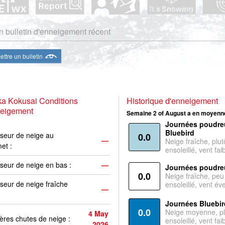
 bulletin d'enneigement récent
ttre un bulletin
a Kokusai Conditions
Historique d'enneigement
neigement
Semaine 2 of August a en moyenne
Journées poudre
Bluebird
seur de neige au
0.0
—
Neige fraîche, plut
et :
ensoleillé, vent faib
seur de neige en bas :
—
Journées poudre
0.0
Neige fraîche, peu
seur de neige fraîche
ensoleillé, vent év
—
Journées Bluebir
0.0
Neige moyenne, pl
4 May
ères chutes de neige :
ensoleillé, vent faib
2026