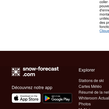
coller
pouvez
d'enn
monta
unités
des p
fonct
Clique
Explorer
Stations de ski
Cartes Météo
Découvrez notre app
Résumé de la ne
Whiteroom Actual
Photos