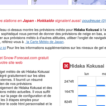
s stations en
Japan - Hokkaido
signalent aussi:
poudreuse (0)
bleau ci-dessus montre les prévisions météo pour
Hidaka Kokusai
à l'
sophistiqué nous permet de donner des prévisions de neige en bas, au 
r aux prévisions météo à d'autres altitudes, utiliser l'onglet de navi
, référez-vous à
, la Carte Météo de Japan
.
z ici
Pour lire les informations supplémentaires sur les niveaux de ge
t Snow-Forecast.com gratuit
votre site web
dget météo de ski Hidaka Kokusai
tégré gratuitement sur les sites
ternes. Il fournit un résumé
ien de nos prévisions
eigement de Hidaka Kokusai et des
ions météo actuelles. Il vous suffit
r sur la page de configuration et de
 les 3 étapes simples pour
rer le code html personnalisé et le