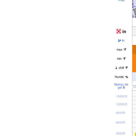
in
in
max
°
F
min
°
F
chill
°
F
Humid.
%
Niveau de
1
gel
ft
15000ft
12000ft
9000ft
6000ft
3000ft