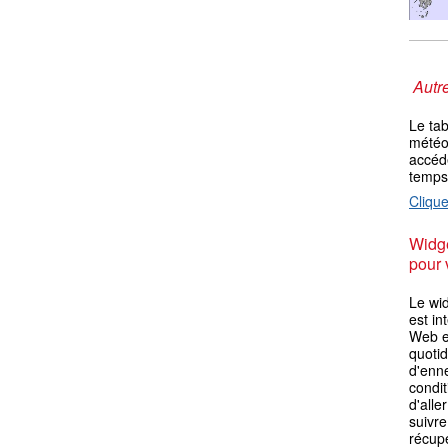
Autre
Le ta
météo 
accéde
temps
Clique
Widge
pour 
Le wi
est in
Web ex
quotid
d'enn
condit
d'alle
suivre
récupé