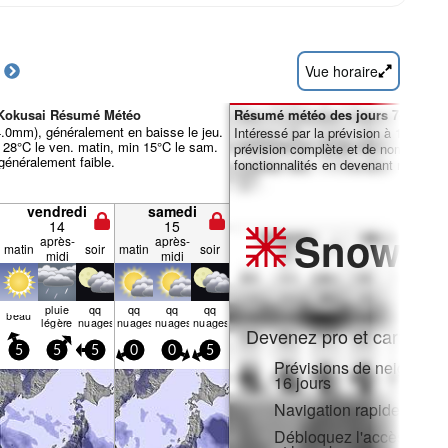
Vue horaire
 Kokusai Résumé Météo
Résumé météo des jours 7-16 :
 4.0mm), généralement en baisse le jeu.
Intéressé par la prévision à 16 jours
28°C le ven. matin, min 15°C le sam.
prévision complète et de nombreuse
 généralement faible.
fonctionnalités en devenant membre 
vendredi
samedi
14
15
Snow
Pr
après-
après-
matin
soir
matin
soir
midi
midi
pluie
qq
qq
qq
qq
beau
légère
nuages
nuages
nuages
nuages
Devenez pro et carve en:
5
5
5
0
0
5
Prévisions de neige hora
16 jours
Navigation rapide sans p
Débloquez l'accès compl