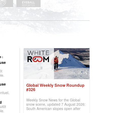
 :
use
ôt
le.
use
Global Weekly Snow Roundup
#326
entuel.
Weekly Snow News for the Global
d
snow scene, updated 7 August 2026:
utôt
South American slopes open after
le.
huge snowfalls, New Zealand posts