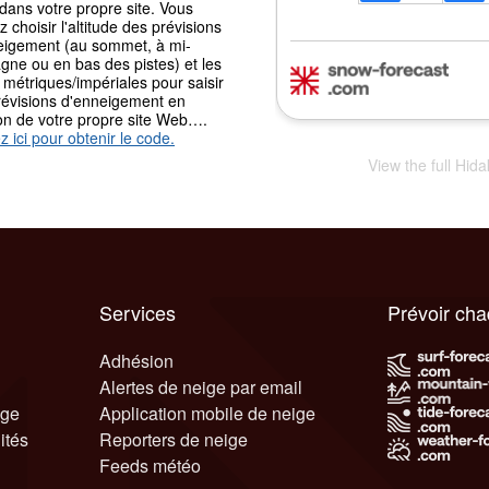
 dans votre propre site. Vous
 choisir l'altitude des prévisions
eigement (au sommet, à mi-
gne ou en bas des pistes) et les
 métriques/impériales pour saisir
révisions d'enneigement en
ion de votre propre site Web….
z ici pour obtenir le code.
View the full Hid
Services
Prévoir ch
Adhésion
Alertes de neige par email
ige
Application mobile de neige
ités
Reporters de neige
Feeds météo