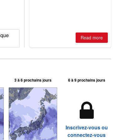
best conditions of season so far,
Australian areas open most terrain of
2026, northern hemisphere down to
two outdoor areas still open.
ique
Read more
3 à 6 prochains jours
6 à 9 prochains jours
Inscrivez-vous ou
connectez-vous