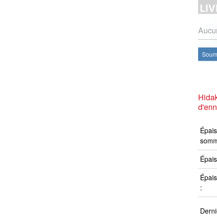
Aucun
Soume
Hidak
d'en
Épais
somm
Épais
Épais
:
Derni