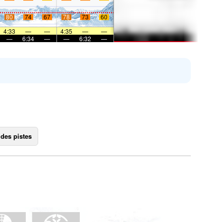
80
74
67
78
73
60
4:33
—
—
4:35
—
—
—
6:34
—
—
6:32
—
 des pistes