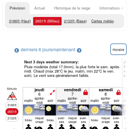
Prévision
Actuel
Historique de la neige
Informations du r
3166
ft
(Haut)
2651
ft
(Milieu)
2133
ft
(Base)
Cartes météo
derniers 6 jours
maintenant
Horaire
Next 3 days weather summary:
Jo
Pluie modérée (total 17.0mm), la plus forte le sam. après-
Plu
midi. Chaud (max 28°C le jeu. matin, min 22°C le ven.
mid
soir). Le vent sera généralement faible.
soi
Altitude
jeudi
vendredi
samedi
6
7
8
après-
après-
après-
matin
soir
matin
soir
matin
soir
mat
midi
midi
midi
3166
ft
2651
ft
risque
aver­
risque
aver­
risque
aver­
ave
2133
ft
beau
beau
beau
orage
ses
orage
ses
orage
ses
se