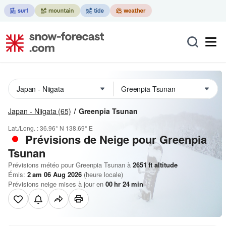
Japan - Niigata
(65)
Greenpia Tsunan
Lat./Long. :
36.96° N
138.69° E
Prévisions de Neige
pour Greenpia
Tsunan
Prévisions météo pour Greenpia Tsunan à
2651
ft
altitude
Émis:
2 am 06 Aug 2026
(heure locale)
Prévisions neige mises à jour en
00
hr
24
min