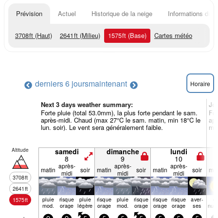
Prévision
Actuel
Historique de la neige
Informations du r
3708
ft
(Haut)
2641
ft
(Milieu)
1575
ft
(Base)
Cartes météo
derniers 6 jours
maintenant
Horaire
Next 3 days weather summary:
Jo
Forte pluie (total 53.0mm), la plus forte pendant le sam.
For
après-midi. Chaud (max 27°C le sam. matin, min 18°C le
apr
lun. soir). Le vent sera généralement faible.
mer
Altitude
samedi
dimanche
lundi
8
9
10
après-
après-
après-
matin
soir
matin
soir
matin
soir
mat
midi
midi
midi
3708
ft
2641
ft
pluie
risque
pluie
risque
pluie
risque
risque
risque
aver­
q
1575
ft
mod.
orage
légère
orage
mod.
orage
orage
orage
ses
nua