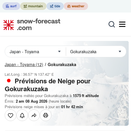
Japan - Toyama
(12)
Gokurakuzaka
Lat./Long. :
36.57° N
137.42° E
Prévisions de Neige
pour
Gokurakuzaka
Prévisions météo pour Gokurakuzaka à
1575
ft
altitude
Émis:
2 am 08 Aug 2026
(heure locale)
Prévisions neige mises à jour en
01
hr
42
min