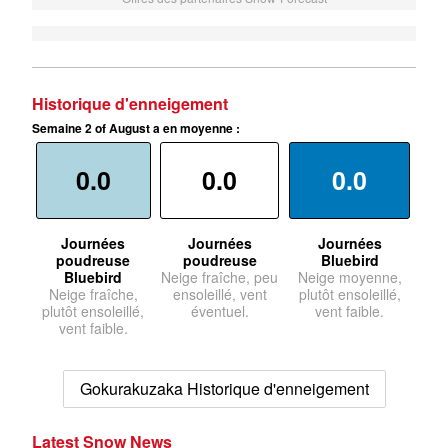
Historique d'enneigement
Semaine 2 of August a en moyenne :
0.0
0.0
0.0
Journées
Journées
Journées
poudreuse
poudreuse
Bluebird
Bluebird
Neige fraîche, peu
Neige moyenne,
Neige fraîche,
ensoleillé, vent
plutôt ensoleillé,
plutôt ensoleillé,
éventuel.
vent faible.
vent faible.
Gokurakuzaka Historique d'enneigement