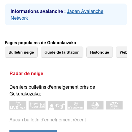
Informations avalanche :
Japan Avalanche
Network
Pages populaires de Gokurakuzaka
Bulletin neige
Guide de la Station
Historique
Webc
Radar de neige
Derniers bulletins d'enneigement près de
Gokurakuzaka:
Aucun bulletin d'enneigement récent