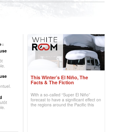
 :
use
ôt
le.
use
This Winter’s El Niño, The
Facts & The Fiction
entuel.
With a so-called “Super El Niño”
d
forecast to have a significant effect on
utôt
the regions around the Pacific this
le.
winter, the question skiers are asking
is simple: book now or wait, and
where are the best odds?