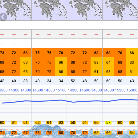
—
—
—
—
—
—
—
—
—
—
—
—
—
—
—
—
—
—
—
—
—
—
—
—
73
72
68
75
75
70
72
72
68
68
70
66
68
72
66
70
75
66
68
72
63
64
68
63
68
72
66
70
75
66
68
72
61
63
68
61
42
40
38
40
34
34
52
48
50
60
50
43
3900
14300
14800
14600
14800
15100
14300
14600
14800
14600
15300
15300
60
61
61
62
64
63
58
61
60
57
60
60
71
72
67
73
75
68
70
72
65
66
69
64