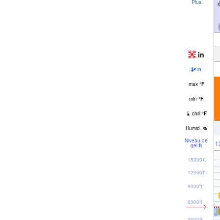
Plus
in
in
max
°
F
min
°
F
chill
°
F
Humid.
%
Niveau de
1
gel
ft
15000ft
12000ft
9000ft
6000ft
3000ft