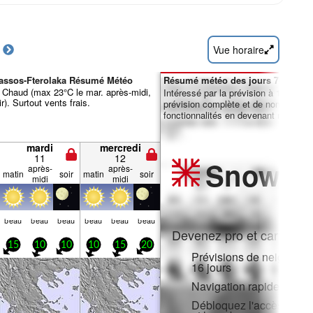
Vue horaire
nassos-Fterolaka Résumé Météo
Résumé météo des jours 7-16 :
 Chaud (max 23°C le mar. après-midi,
Intéressé par la prévision à 16 jours
r). Surtout vents frais.
prévision complète et de nombreuse
fonctionnalités en devenant membre 
mardi
mercredi
11
12
Snow
Pr
après-
après-
matin
soir
matin
soir
midi
midi
beau
beau
beau
beau
beau
beau
Devenez pro et carve en:
15
10
10
10
15
20
Prévisions de neige hora
16 jours
Navigation rapide sans p
Débloquez l'accès compl