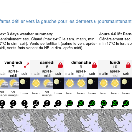
faites défiler vers la gauche pour les derniers 6 jours
maintenant
ext 3 days weather summary:
Jours 4-6 Mt Par
énéralement sec. Chaud (max 24°C le sam. matin, min
Généralement sec.
7°C le dim. soir). Vents se fortifiant (calme le ven. après-
min 17°C le lun. soi
idi, vents frais venant du NE le dim. après-midi).
vendredi
samedi
dimanche
lundi
7
8
9
10
après-
après-
après-
après-
atin
soir
matin
soir
matin
soir
matin
soir
midi
midi
midi
midi
qq
qq
qq
beau
beau
beau
beau
beau
beau
beau
beau
beau
uages
nuages
nuages
5
5
5
10
5
5
10
20
10
20
20
10