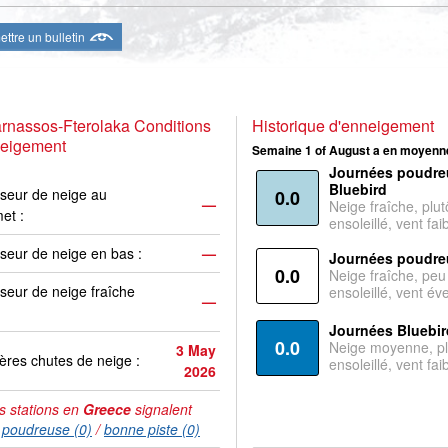
ttre un bulletin
rnassos-Fterolaka Conditions
Historique d'enneigement
neigement
Semaine 1 of August a en moyenne
Journées poudre
Bluebird
seur de neige au
0.0
—
Neige fraîche, plut
et :
ensoleillé, vent faib
seur de neige en bas :
—
Journées poudre
0.0
Neige fraîche, peu
seur de neige fraîche
ensoleillé, vent év
—
Journées Bluebir
0.0
Neige moyenne, pl
3 May
ères chutes de neige :
ensoleillé, vent faib
2026
s stations en
Greece
signalent
:
poudreuse (0)
/
bonne piste (0)