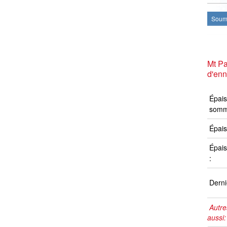
Soume
Mt Pa
d'en
Épais
somm
Épais
Épais
:
Derni
Autre
aussi