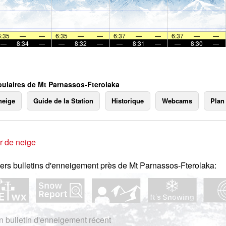
mer
6:35
—
—
6:35
—
—
6:37
—
—
6:37
—
—
—
8:34
—
—
8:32
—
—
8:31
—
—
8:30
—
ulaires de Mt Parnassos-Fterolaka
neige
Guide de la Station
Historique
Webcams
Plan
r de neige
ers bulletins d'enneigement près de Mt Parnassos-Fterolaka:
 bulletin d'enneigement récent