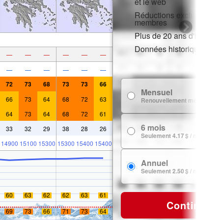
et le web
Réductions exclusives p
membres
Plus de 20 ans d'histori
Données historiques de
—
—
—
—
—
—
—
—
—
—
—
—
72
73
68
73
73
66
Mensuel
66
73
64
68
72
63
Renouvellement mensuel
64
73
64
68
72
61
6 mois
33
32
29
38
28
26
Seulement 4.17 $ / mois
14900
15100
15300
15300
15400
15400
Annuel
Seulement 2.50 $ / mois
60
63
62
62
63
61
Continuer
69
73
66
71
73
64