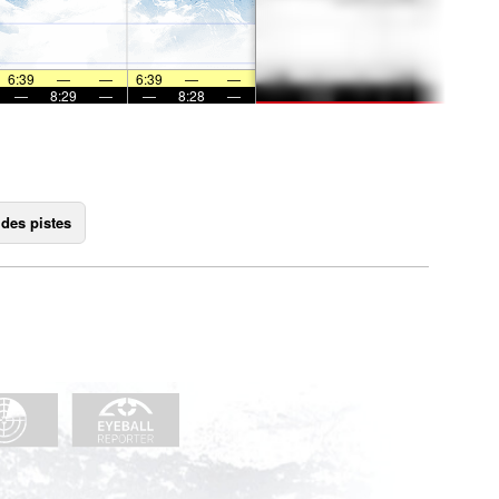
6:39
—
—
6:39
—
—
—
8:29
—
—
8:28
—
 des pistes