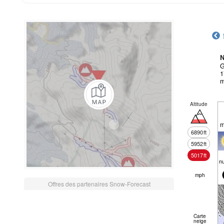
N
G
1
m
Altitude
m
6890
ft
5952
ft
5017
ft
n
mph
Offres des partenaires Snow-Forecast
Carte
neige