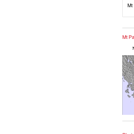
Mt
Mt Pa
7