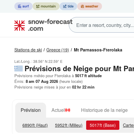
Stations de ski
Greece
(19)
Mt Parnassos-Fterolaka
Lat./Long. :
38.56° N
22.59° E
Prévisions de Neige
pour Mt Par
Prévisions météo pour Fterolaka à
5017
ft
altitude
Émis:
8 am 07 Aug 2026
(heure locale)
Prévisions neige mises à jour en
02
hr
22
min
Prévision
Actuel
Historique de la neige
6890
ft
(Haut)
5952
ft
(Milieu)
5017
ft
(Base)
Carte