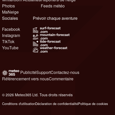
Photos
Feeds météo
MaNeige
Sociales
Prévoir chaque aventure
Facebook
Instagram
TikTok
YouTube
Publicité
Support
Contactez-nous
Référencement vers nous
Commentaire
© 2026 Meteo365 Ltd. Tous droits réservés
8
Conditions d'utilisation
Déclaration de confidentialité
Politique de cookies