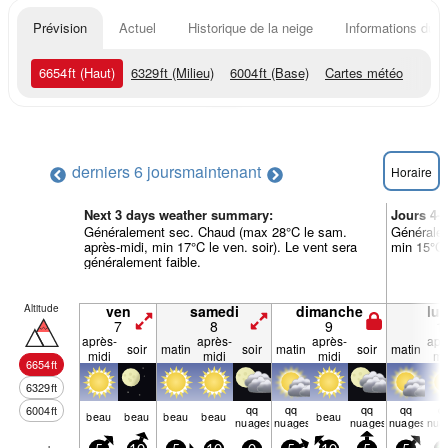
Prévision
Actuel
Historique de la neige
Informations du r
6654
ft
(Haut)
6329
ft
(Milieu)
6004
ft
(Base)
Cartes météo
derniers 6 jours
maintenant
Horaire
Next 3 days weather summary:
Jours 4-
Généralement sec. Chaud (max 28°C le sam.
Généralem
après-midi, min 17°C le ven. soir). Le vent sera
min 15°C 
généralement faible.
Altitude
ven
samedi
dimanche
lun
7
8
9
1
après-
après-
après-
apr
soir
matin
soir
matin
soir
matin
midi
midi
midi
mi
6654
ft
6329
ft
qq
qq
qq
qq
q
6004
ft
beau
beau
beau
beau
beau
nuages
nuages
nuages
nuages
nua