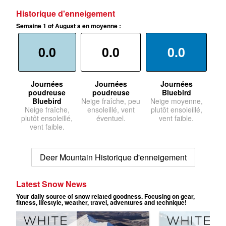
Historique d'enneigement
Semaine 1 of August a en moyenne :
0.0
0.0
0.0
Journées
Journées
Journées
poudreuse
poudreuse
Bluebird
Bluebird
Neige fraîche, peu
Neige moyenne,
Neige fraîche,
ensoleillé, vent
plutôt ensoleillé,
plutôt ensoleillé,
éventuel.
vent faible.
vent faible.
Deer Mountain Historique d'enneigement