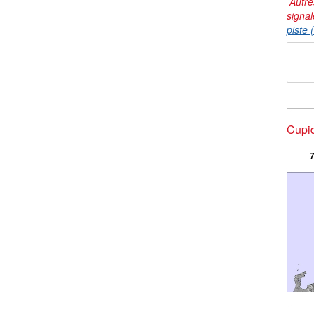
Autre
signal
piste 
Cupid
7