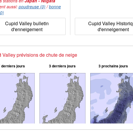
s stations en
Japan - Niigata
ent aussi:
poudreuse (0)
/
bonne
(0)
Cupid Valley bulletin
Cupid Valley Histori
d'enneigement
d'enneigement
 Valley prévisions de chute de neige
 derniers jours
3 derniers jours
3 prochains jours