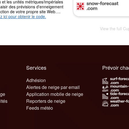
) et les unités métriques/impériales
aisir des prévisions d'enneigement
nction de votre propre site Web….
z ici pour obtenir le code.
View the full Cu
Services
Prévoir ch
Adhésion
Alertes de neige par email
ige
Application mobile de neige
ités
Reporters de neige
Feeds météo