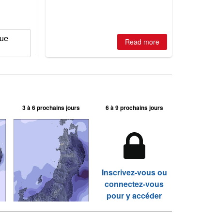
is simple: book now or wait, and
where are the best odds?
que
Read more
3 à 6 prochains jours
6 à 9 prochains jours
Inscrivez-vous ou
connectez-vous
pour y accéder