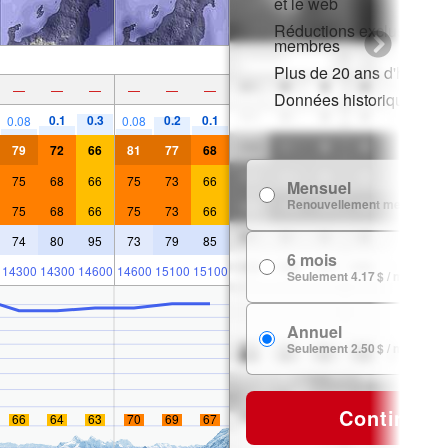
et le web
Réductions exclusives p
membres
Plus de 20 ans d'histori
—
—
—
—
—
—
Données historiques de
0.1
0.3
0.2
0.1
0.08
0.08
79
72
66
81
77
68
75
68
66
75
73
66
Mensuel
Renouvellement mensuel
75
68
66
75
73
66
74
80
95
73
79
85
6 mois
14300
14300
14600
14600
15100
15100
Seulement 4.17 $ / mois
Annuel
Seulement 2.50 $ / mois
Continuer
66
64
63
70
69
67