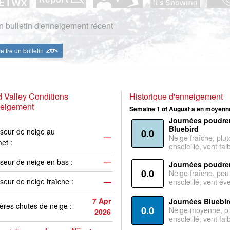
 bulletin d'enneigement récent
ttre un bulletin
 Valley Conditions
Historique d'enneigement
neigement
Semaine 1 of August a en moyenne
Journées poudre
Bluebird
seur de neige au
0.0
—
Neige fraîche, plut
et :
ensoleillé, vent faib
seur de neige en bas :
—
Journées poudre
0.0
Neige fraîche, peu
seur de neige fraîche :
—
ensoleillé, vent év
7 Apr
Journées Bluebir
ères chutes de neige :
0.0
Neige moyenne, pl
2026
ensoleillé, vent faib