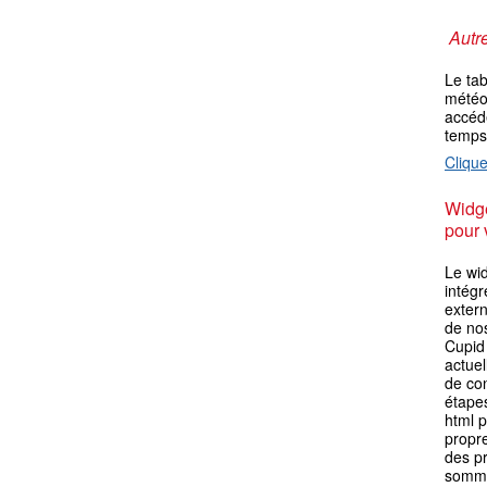
Autre
Le ta
météo 
accéde
temps
Clique
Widge
pour 
Le wid
intégr
extern
de no
Cupid 
actuel
de con
étape
html p
propre
des p
somme