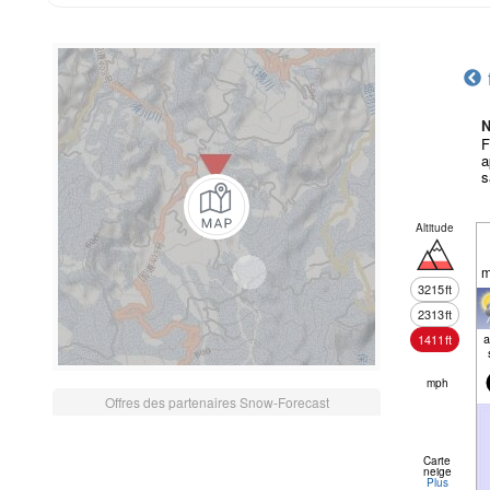
N
F
a
s
Altitude
m
3215
ft
2313
ft
a
1411
ft
mph
Offres des partenaires Snow-Forecast
Carte
neige
Plus