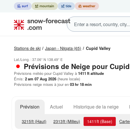
Stations de ski
Japan - Niigata
(65)
Cupid Valley
Lat./Long. :
37.06° N
138.49° E
Prévisions de Neige
pour Cupid 
Prévisions météo pour Cupid Valley à
1411
ft
altitude
Émis:
2 am 07 Aug 2026
(heure locale)
Prévisions neige mises à jour en
03
hr
18
min
Prévision
Actuel
Historique de la neige
3215
ft
(Haut)
2313
ft
(Milieu)
1411
ft
(Base)
Carte