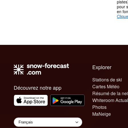
pistes
pour s
en fo
Clique
Explorer
Stations de ski
Cartes Météo
Découvrez notre app
Résumé de la ne
Whiteroom Actual
Photos
MaNeige