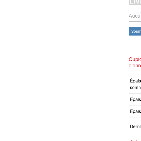
Aucun
Soume
Cupid
d'en
Épais
somm
Épais
Épais
Derni