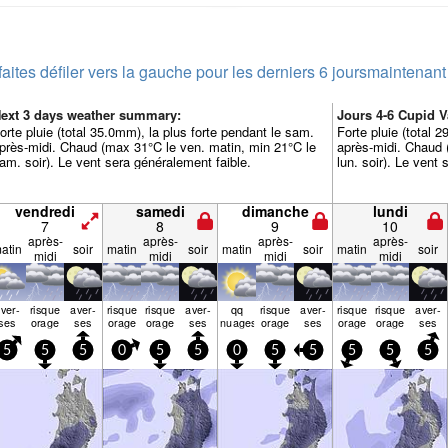
faites défiler vers la gauche pour les derniers 6 jours
maintenant
ext 3 days weather summary:
Jours 4-6 Cupid 
orte pluie (total 35.0mm), la plus forte pendant le sam.
Forte pluie (total 
près-midi. Chaud (max 31°C le ven. matin, min 21°C le
après-midi. Chaud 
am. soir). Le vent sera généralement faible.
lun. soir). Le vent
vendredi
samedi
dimanche
lundi
7
8
9
10
après-
après-
après-
après-
atin
soir
matin
soir
matin
soir
matin
soir
midi
midi
midi
midi
ver­
risque
aver­
risque
risque
aver­
qq
risque
aver­
risque
risque
aver­
ses
orage
ses
orage
orage
ses
nuages
orage
ses
orage
orage
ses
5
5
5
0
5
5
0
5
5
5
5
5