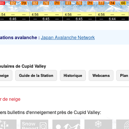
86
82
73
82
76
71
81
76
71
77
74
66
mer
4:54
—
—
4:56
—
—
4:56
—
—
4:56
—
—
—
6:46
—
—
6:45
—
—
6:45
—
—
6:44
—
ations avalanche :
Japan Avalanche Network
ulaires de Cupid Valley
neige
Guide de la Station
Historique
Webcams
Plan
r de neige
ers bulletins d'enneigement près de Cupid Valley: