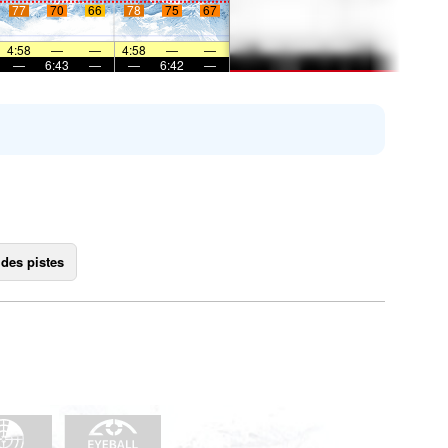
77
70
66
78
75
67
4:58
—
—
4:58
—
—
—
6:43
—
—
6:42
—
 des pistes