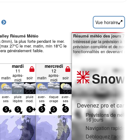
Vue horaire
Valley Résumé Météo
Résumé météo des jours 7-16 :
29.0mm), la plus forte pendant le mer.
Intéressé par la prévision à 16 jours
(max 27°C le mer. matin, min 18°C le
prévision complète et de nombreuse
 sera généralement faible.
fonctionnalités en devenant membre 
mardi
mercredi
11
12
Snow
Pr
après-
après-
matin
soir
matin
soir
midi
midi
aver­
pluie
pluie
aver­
risque
aver­
ses
légère
mod.
ses
orage
ses
Devenez pro et carve en:
5
5
5
5
5
5
Prévisions de neige hora
16 jours
Navigation rapide sans p
Débloquez l'accès compl