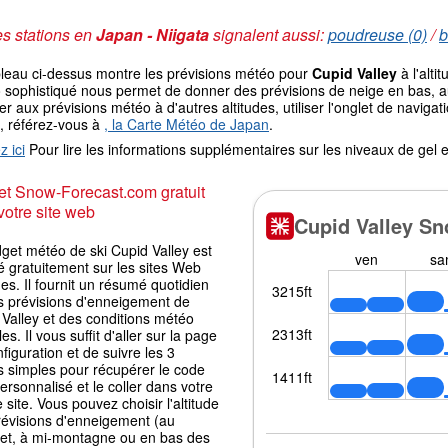
s stations en
Japan - Niigata
signalent aussi:
poudreuse (0)
/
b
bleau ci-dessus montre les prévisions météo pour
Cupid Valley
à l'alti
sophistiqué nous permet de donner des prévisions de neige en bas, au 
r aux prévisions météo à d'autres altitudes, utiliser l'onglet de navi
, référez-vous à
, la Carte Météo de Japan
.
z ici
Pour lire les informations supplémentaires sur les niveaux de ge
t Snow-Forecast.com gratuit
votre site web
get météo de ski Cupid Valley est
é gratuitement sur les sites Web
es. Il fournit un résumé quotidien
s prévisions d'enneigement de
Valley et des conditions météo
les. Il vous suffit d'aller sur la page
figuration et de suivre les 3
s simples pour récupérer le code
ersonnalisé et le coller dans votre
 site. Vous pouvez choisir l'altitude
révisions d'enneigement (au
t, à mi-montagne ou en bas des