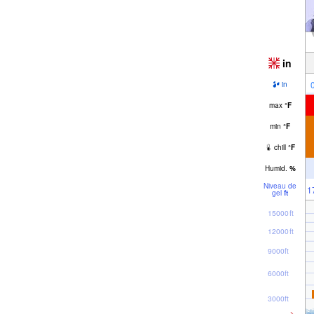
in
in
max
°
F
min
°
F
chill
°
F
Humid.
%
Niveau de
1
gel
ft
15000ft
12000ft
9000ft
6000ft
3000ft