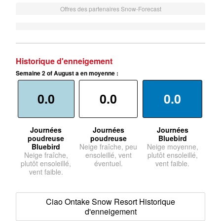
Offres des partenaires Snow-Forecast
Historique d'enneigement
Semaine 2 of August a en moyenne :
0.0
0.0
0.0
Journées
Journées
Journées
poudreuse
poudreuse
Bluebird
Bluebird
Neige fraîche, peu
Neige moyenne,
Neige fraîche,
ensoleillé, vent
plutôt ensoleillé,
plutôt ensoleillé,
éventuel.
vent faible.
vent faible.
Ciao Ontake Snow Resort Historique
d'enneigement