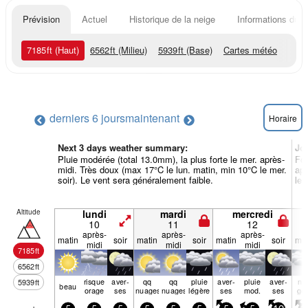
Prévision
Actuel
Historique de la neige
Informations du r
7185
ft
(Haut)
6562
ft
(Milieu)
5939
ft
(Base)
Cartes météo
derniers 6 jours
maintenant
Horaire
Next 3 days weather summary:
Jo
Pluie modérée (total 13.0mm), la plus forte le mer. après-
For
midi. Très doux (max 17°C le lun. matin, min 10°C le mer.
apr
soir). Le vent sera généralement faible.
le 
Altitude
lundi
mardi
mercredi
10
11
12
après-
après-
après-
matin
soir
matin
soir
matin
soir
mat
midi
midi
midi
7185
ft
6562
ft
risque
aver­
qq
qq
pluie
aver­
pluie
aver­
nu
5939
ft
beau
orage
ses
nuages
nuages
légère
ses
mod.
ses
ge