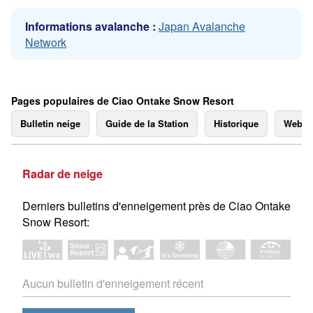
Informations avalanche :
Japan Avalanche
Network
Pages populaires de Ciao Ontake Snow Resort
Bulletin neige
Guide de la Station
Historique
Webc
Radar de neige
Derniers bulletins d'enneigement près de Ciao Ontake
Snow Resort:
Aucun bulletin d'enneigement récent