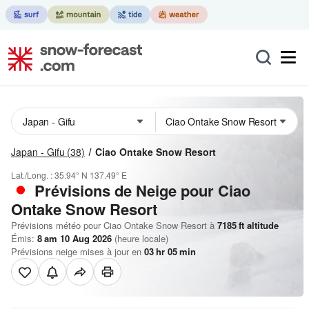
Japan - Gifu
(38)
Ciao Ontake Snow Resort
Lat./Long. :
35.94° N
137.49° E
Prévisions de Neige
pour Ciao
Ontake Snow Resort
Prévisions météo pour Ciao Ontake Snow Resort à
7185
ft
altitude
Émis:
8 am 10 Aug 2026
(heure locale)
Prévisions neige mises à jour en
03
hr
05
min