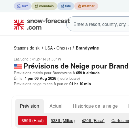
Stations de ski
USA - Ohio
(7)
Brandywine
Lat./Long. :
41.24° N
81.55° W
Prévisions de Neige
pour Brand
Prévisions météo pour Brandywine à
659
ft
altitude
Émis:
1 pm 06 Aug 2026
(heure locale)
Prévisions neige mises à jour en
01
hr
10
min
Prévision
Actuel
Historique de la neige
659
ft
(Haut)
538
ft
(Milieu)
420
ft
(Base)
Cartes m