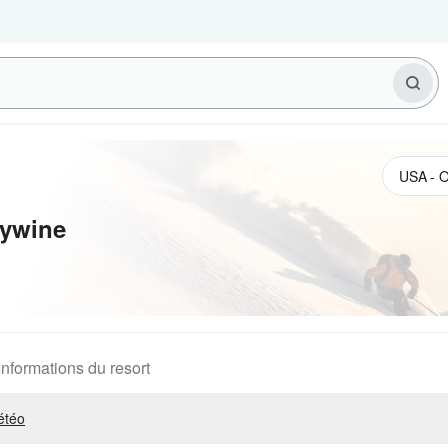
ywine
Informations du resort
étéo