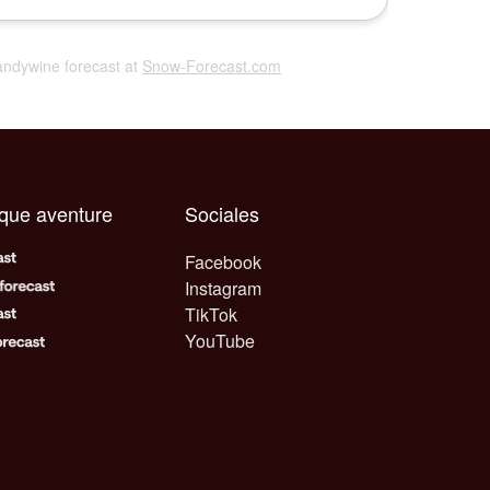
randywine forecast at
Snow-Forecast.com
aque aventure
Sociales
Facebook
Instagram
TikTok
YouTube