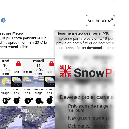
Vue horaire
Résumé Météo
Résumé météo des jours 7-16 :
 la plus forte pendant le lun.
Intéressé par la prévision à 16 jours ? Débl
dim. après-midi, min 20°C le
prévision complète et de nombreuses autre
énéralement faible.
fonctionnalités en devenant membre Pro.
lundi
mardi
10
11
Snow
Pro
après-
après-
soir
matin
soir
midi
midi
qq
aver­
aver­
risque
aver­
nuages
ses
ses
orage
ses
Devenez pro et carve en:
10
5
5
5
5
Prévisions de neige horaires e
16 jours
Navigation rapide sans public
Débloquez l'accès complet sur