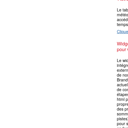
Le ta
météo 
accéde
temps
Clique
Widge
pour 
Le wi
intégr
extern
de no
Brand
actuel
de con
étape
html p
propre
des p
somme
pistes
pour s