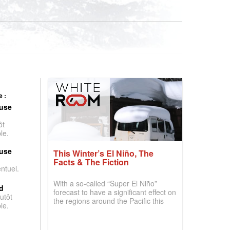
 :
use
ôt
le.
use
This Winter’s El Niño, The
Facts & The Fiction
entuel.
With a so-called “Super El Niño”
d
forecast to have a significant effect on
utôt
the regions around the Pacific this
le.
winter, the question skiers are asking
is simple: book now or wait, and
where are the best odds?