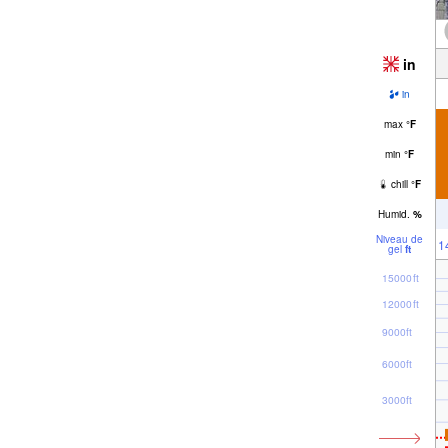
in
in
max
°
F
min
°
F
chill
°
F
Humid.
%
Niveau de
1
gel
ft
15000ft
12000ft
9000ft
6000ft
3000ft