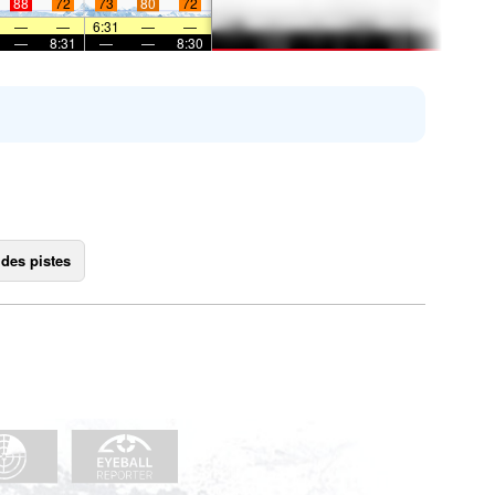
88
72
73
80
72
—
—
6:31
—
—
—
8:31
—
—
8:30
 des pistes