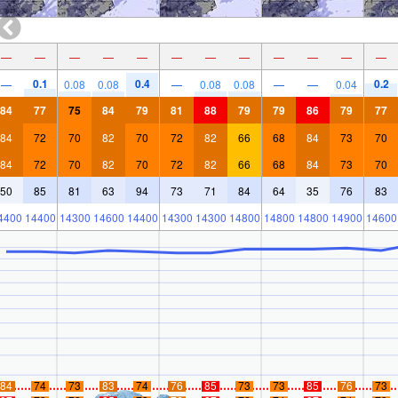
—
—
—
—
—
—
—
—
—
—
—
—
0.1
0.4
0.2
—
0.08
0.08
—
0.08
0.08
—
—
0.04
84
77
75
84
79
81
88
79
79
86
79
77
84
72
70
82
70
72
82
66
68
84
73
70
84
72
70
82
70
72
82
66
68
84
73
70
50
85
81
63
94
73
71
84
64
35
76
83
4400
14400
14300
14600
14400
14300
14300
14800
14800
14800
14900
14600
84
74
73
83
74
76
85
73
73
85
76
73