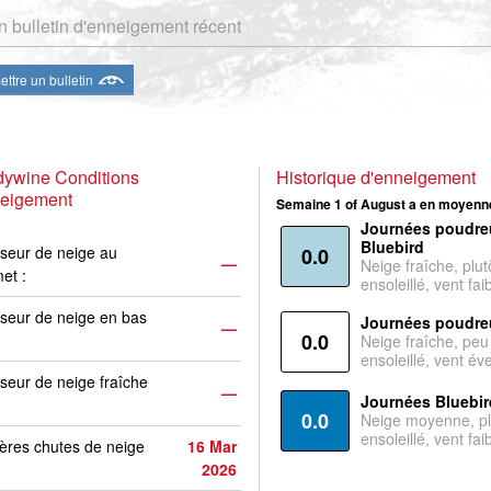
 bulletin d'enneigement récent
ttre un bulletin
dywine Conditions
Historique d'enneigement
neigement
Semaine 1 of August a en moyenne
Journées poudre
Bluebird
seur de neige au
0.0
—
Neige fraîche, plut
et :
ensoleillé, vent faib
seur de neige en bas
Journées poudre
—
0.0
Neige fraîche, peu
ensoleillé, vent év
seur de neige fraîche
—
Journées Bluebir
0.0
Neige moyenne, pl
ensoleillé, vent faib
ères chutes de neige
16 Mar
2026