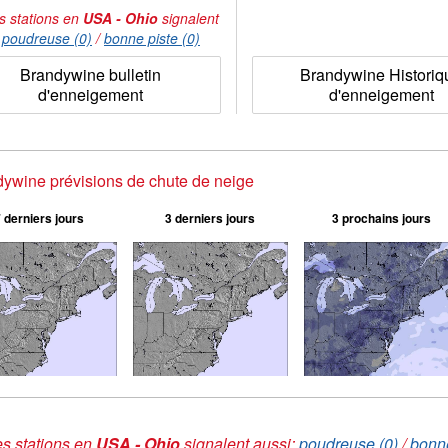
s stations en
USA - Ohio
signalent
:
poudreuse (0)
/
bonne piste (0)
Brandywine bulletin
Brandywine Historiq
d'enneigement
d'enneigement
ywine prévisions de chute de neige
 derniers jours
3 derniers jours
3 prochains jours
s stations en
USA - Ohio
signalent aussi:
poudreuse (0)
/
bonne