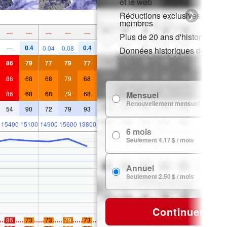
et le web
Réductions exclusives pour l
membres
—
—
—
—
—
Plus de 20 ans d'historique d
0.4
0.4
—
0.04
0.08
Données historiques de neig
86
79
77
79
77
86
68
68
79
68
86
68
68
79
68
Mensuel
7
Renouvellement mensuel
54
90
72
79
93
15400
15100
14900
15600
13800
6 mois
24
Seulement 4.17 $ / mois
Annuel
29
Seulement 2.50 $ / mois
Continuer
86
73
73
79
73