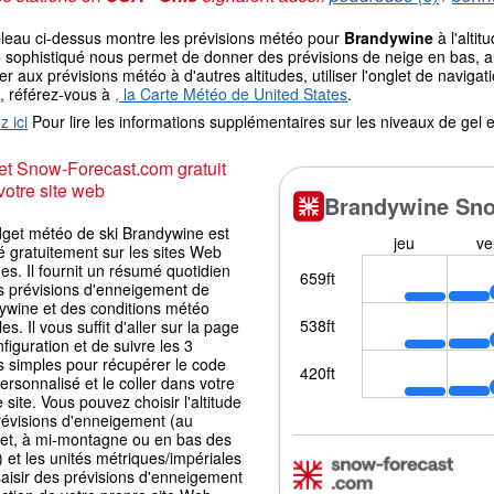
bleau ci-dessus montre les prévisions météo pour
Brandywine
à l'alti
sophistiqué nous permet de donner des prévisions de neige en bas, au 
r aux prévisions météo à d'autres altitudes, utiliser l'onglet de navi
, référez-vous à
, la Carte Météo de United States
.
z ici
Pour lire les informations supplémentaires sur les niveaux de ge
t Snow-Forecast.com gratuit
votre site web
dget météo de ski Brandywine est
é gratuitement sur les sites Web
es. Il fournit un résumé quotidien
s prévisions d'enneigement de
ywine et des conditions météo
les. Il vous suffit d'aller sur la page
figuration et de suivre les 3
s simples pour récupérer le code
ersonnalisé et le coller dans votre
 site. Vous pouvez choisir l'altitude
révisions d'enneigement (au
t, à mi-montagne ou en bas des
) et les unités métriques/impériales
aisir des prévisions d'enneigement