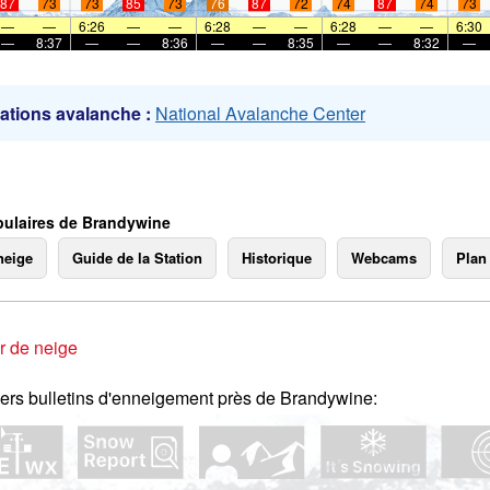
87
73
73
85
73
76
87
72
74
87
74
73
mer
—
—
6:26
—
—
6:28
—
—
6:28
—
—
6:30
—
8:37
—
—
8:36
—
—
8:35
—
—
8:32
—
ations avalanche :
National Avalanche Center
ulaires de Brandywine
neige
Guide de la Station
Historique
Webcams
Plan
r de neige
ers bulletins d'enneigement près de Brandywine: