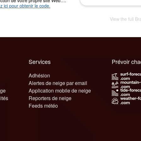
nction de votre propre site Web….
z ici pour obtenir le code.
View the full B
Services
Prévoir ch
Adhésion
Alertes de neige par email
ige
Application mobile de neige
ités
Reporters de neige
Feeds météo