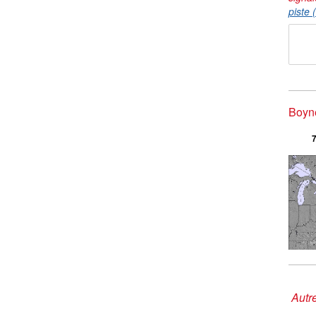
piste 
Boyne
7
Autre