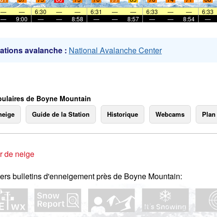
mer
—
—
6:30
—
—
6:31
—
—
6:33
—
—
6:33
—
9:00
—
—
8:58
—
—
8:57
—
—
8:54
—
ations avalanche :
National Avalanche Center
ulaires de Boyne Mountain
neige
Guide de la Station
Historique
Webcams
Plan
r de neige
ers bulletins d'enneigement près de Boyne Mountain: