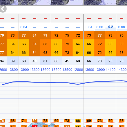
—
—
—
—
—
—
—
—
—
—
—
—
0.2
—
—
0.04
—
—
—
—
—
0.04
0.08
0.08
79
73
77
84
79
72
75
72
73
77
73
70
77
64
66
84
68
66
73
64
66
72
66
68
77
64
66
84
68
66
73
64
66
72
66
68
34
89
68
48
81
66
45
60
66
70
96
93
2600
13800
13900
13600
13600
13500
13500
12800
13600
13900
14100
14300
76
68
71
82
73
69
73
66
69
73
70
68
81
67
73
86
73
70
77
65
70
74
71
68