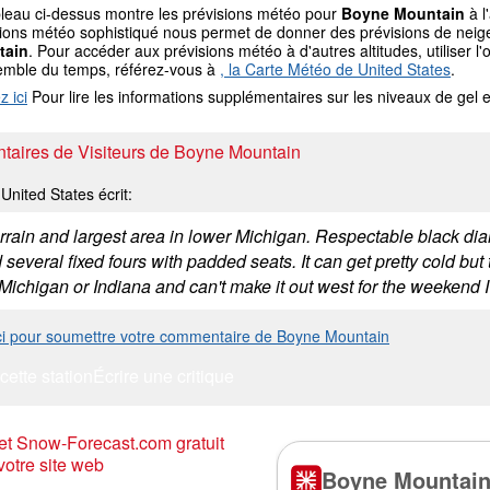
bleau ci-dessus montre les prévisions météo pour
Boyne Mountain
à l
ions météo sophistiqué nous permet de donner des prévisions de neige 
tain
. Pour accéder aux prévisions météo à d'autres altitudes, utiliser 
emble du temps, référez-vous à
, la Carte Météo de United States
.
z ici
Pour lire les informations supplémentaires sur les niveaux de ge
aires de Visiteurs de Boyne Mountain
United States écrit:
errain and largest area in lower Michigan. Respectable black dia
 several fixed fours with padded seats. It can get pretty cold but
 Michigan or Indiana and can't make it out west for the weekend 
ici pour soumettre votre commentaire de Boyne Mountain
cette station
Écrire une critique
t Snow-Forecast.com gratuit
votre site web