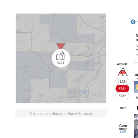
N
P
l
m
f
Altitude
a
1122
ft
873
ft
623
ft
mph
Offres des partenaires Snow-Forecast
Carte
neige
Plus