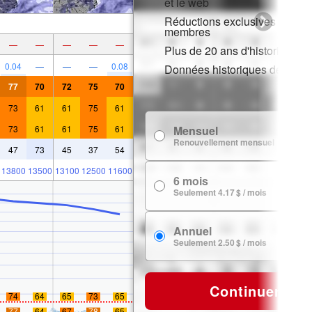
et le web
Réductions exclusives pour l
membres
—
—
—
—
—
Plus de 20 ans d'historique d
0.04
—
—
—
0.08
Données historiques de neig
77
70
72
75
70
73
61
61
75
61
73
61
61
75
61
Mensuel
7
Renouvellement mensuel
47
73
45
37
54
13800
13500
13100
12500
11600
6 mois
24
Seulement 4.17 $ / mois
Annuel
29
Seulement 2.50 $ / mois
Continuer
74
64
65
73
65
77
64
67
78
65