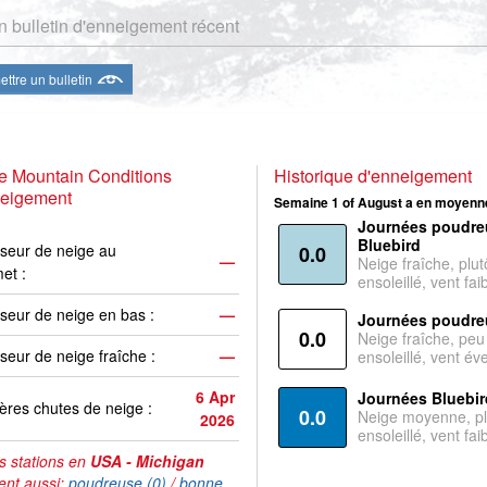
 bulletin d'enneigement récent
ttre un bulletin
e Mountain Conditions
Historique d'enneigement
neigement
Semaine 1 of August a en moyenne
Journées poudre
Bluebird
seur de neige au
0.0
—
Neige fraîche, plut
et :
ensoleillé, vent faib
seur de neige en bas :
—
Journées poudre
0.0
Neige fraîche, peu
seur de neige fraîche :
—
ensoleillé, vent év
6 Apr
Journées Bluebir
ères chutes de neige :
0.0
Neige moyenne, pl
2026
ensoleillé, vent faib
s stations en
USA - Michigan
ent aussi:
poudreuse (0)
/
bonne