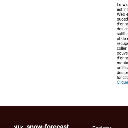
Le wi
est in
Web ex
quotid
d'enn
des co
suffit
et de 
récupé
coller
pouvez
d'enn
monta
unités
des p
fonct
Clique
Explorer