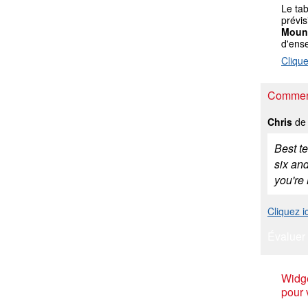
Le ta
prévis
Moun
d'ens
Clique
Comment
Chris
de 
Best t
six and
you're
Cliquez 
Évaluer 
Widge
pour 