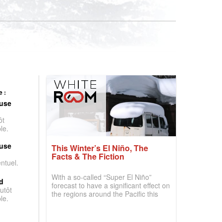
 :
use
ôt
le.
use
This Winter’s El Niño, The
Facts & The Fiction
entuel.
With a so-called “Super El Niño”
d
forecast to have a significant effect on
utôt
the regions around the Pacific this
le.
winter, the question skiers are asking
is simple: book now or wait, and
where are the best odds?