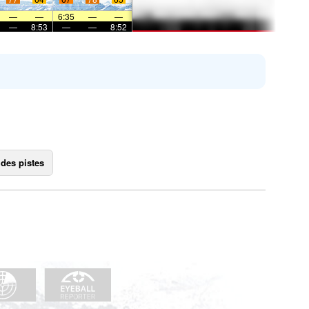
—
—
6:35
—
—
—
8:53
—
—
8:52
 des pistes