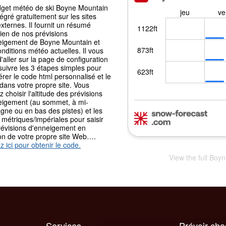
dget météo de ski Boyne Mountain
tégré gratuitement sur les sites
ternes. Il fournit un résumé
ien de nos prévisions
eigement de Boyne Mountain et
nditions météo actuelles. Il vous
 d'aller sur la page de configuration
suivre les 3 étapes simples pour
rer le code html personnalisé et le
 dans votre propre site. Vous
 choisir l'altitude des prévisions
eigement (au sommet, à mi-
gne ou en bas des pistes) et les
 métriques/impériales pour saisir
révisions d'enneigement en
ion de votre propre site Web….
z ici pour obtenir le code.
View the full Boy
Services
Prévoir ch