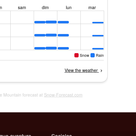
ne Mountain forecast at
Snow-Forecast.com
aque aventure
Sociales