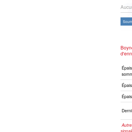
Aucun
Soume
Boyn
d'en
Épais
somm
Épais
Épais
Derni
Autre
signal