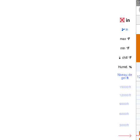
in
in
max
°
F
min
°
F
chill
°
F
Humid.
%
Niveau de
1
gel
ft
15000ft
12000ft
9000ft
6000ft
3000ft