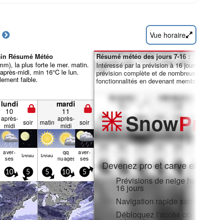
Vue horaire
ain Résumé Météo
Résumé météo des jours 7-16 :
m), la plus forte le mer. matin.
Intéressé par la prévision à 16 jours ? Débl
près-midi, min 16°C le lun.
prévision complète et de nombreuses autre
lement faible.
fonctionnalités en devenant membre Pro.
lundi
mardi
10
11
Snow
Pro
après-
après-
soir
matin
soir
midi
midi
aver­
qq
aver­
beau
beau
ses
nuages
ses
Devenez pro et carve en:
10
5
5
10
5
Prévisions de neige horaires e
16 jours
Navigation rapide sans public
Débloquez l'accès complet sur