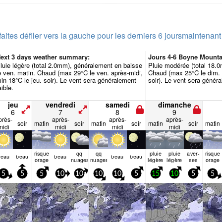
faites défiler vers la gauche pour les derniers 6 jours
maintenant
ext 3 days weather summary:
Jours 4-6 Boyne Mount
luie légère (total 2.0mm), généralement en baisse
Pluie modérée (total 18.0m
e ven. matin. Chaud (max 29°C le ven. après-midi,
Chaud (max 25°C le dim. a
in 18°C le jeu. soir). Le vent sera généralement
soir). Le vent sera généra
aible.
jeu
vendredi
samedi
dimanche
6
7
8
9
près-
après-
après-
après-
soir
matin
soir
matin
soir
matin
soir
matin
midi
midi
midi
midi
risque
qq
qq
pluie
pluie
aver­
risque
beau
beau
beau
beau
beau
orage
nuages
nuages
légère
légère
ses
orage
5
5
5
10
10
10
10
5
15
10
5
5