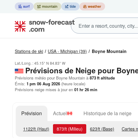
Stations de ski
USA - Michigan
(39)
Boyne Mountain
Lat./Long. :
45.15° N
84.83° W
Prévisions de Neige
pour Boyne
Prévisions météo pour Boyne Mountain à
873
ft
altitude
Émis:
1 pm 06 Aug 2026
(heure locale)
Prévisions neige mises à jour en
01
hr
26
min
Prévision
Actuel
Historique de la neige
1122
ft
(Haut)
873
ft
(Milieu)
623
ft
(Base)
Cartes 