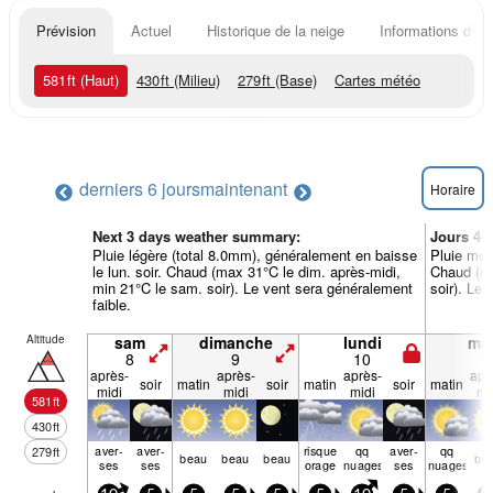
Prévision
Actuel
Historique de la neige
Informations du r
581
ft
(Haut)
430
ft
(Milieu)
279
ft
(Base)
Cartes météo
derniers 6 jours
maintenant
Horaire
Next 3 days weather summary:
Jours 4-
Pluie légère (total 8.0mm), généralement en baisse
Pluie modé
le lun. soir. Chaud (max 31°C le dim. après-midi,
Chaud (ma
min 21°C le sam. soir). Le vent sera généralement
soir). Le 
faible.
Altitude
sam
dimanche
lundi
mar
8
9
10
1
après-
après-
après-
apr
soir
matin
soir
matin
soir
matin
midi
midi
midi
mi
581
ft
430
ft
aver­
aver­
risque
qq
aver­
qq
279
ft
beau
beau
beau
be
ses
ses
orage
nuages
ses
nuages