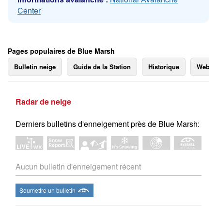
Center
Pages populaires de Blue Marsh
Bulletin neige
Guide de la Station
Historique
Webc
Radar de neige
Derniers bulletins d'enneigement près de Blue Marsh:
Aucun bulletin d'enneigement récent
Soumettre un bulletin