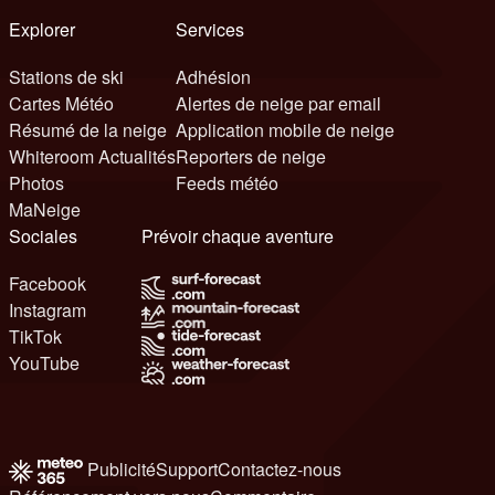
Explorer
Services
Stations de ski
Adhésion
Cartes Météo
Alertes de neige par email
Résumé de la neige
Application mobile de neige
Whiteroom Actualités
Reporters de neige
Photos
Feeds météo
MaNeige
Sociales
Prévoir chaque aventure
Facebook
Instagram
TikTok
YouTube
Publicité
Support
Contactez-nous