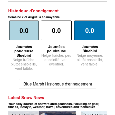
Historique d'enneigement
Semaine 2 of August a en moyenne :
0.0
0.0
0.0
Journées
Journées
Journées
poudreuse
poudreuse
Bluebird
Bluebird
Neige fraîche, peu
Neige moyenne,
Neige fraîche,
ensoleillé, vent
plutôt ensoleillé,
plutôt ensoleillé,
éventuel.
vent faible.
vent faible.
Blue Marsh Historique d'enneigement