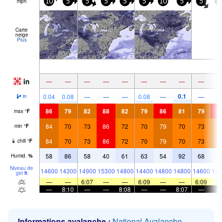
mph
10
5
5
5
5
5
10
5
5
1
Carte
neige
Plus
in
—
—
—
—
—
—
—
—
—
0.1
0.04
0.08
—
—
—
0.08
—
—
in
86
79
82
88
82
79
86
81
79
8
max
°
F
84
70
73
86
72
70
79
70
73
8
min
°
F
84
70
73
86
72
70
79
70
73
8
chill
°
F
58
86
58
40
61
63
54
92
68
5
Humid.
%
Niveau de
14600
14300
14900
15300
14800
14400
14800
14800
14600
146
gel
ft
—
—
6:07
—
—
6:09
—
—
6:09
—
8:10
—
—
8:08
—
—
8:07
—
Informations avalanche :
National Avalanche