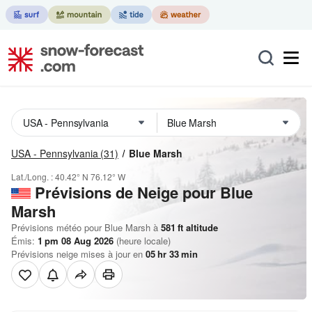
USA - Pennsylvania
(31)
Blue Marsh
Lat./Long. :
40.42° N
76.12° W
Prévisions de Neige
pour Blue
Marsh
Prévisions météo pour Blue Marsh à
581
ft
altitude
Émis:
1 pm 08 Aug 2026
(heure locale)
Prévisions neige mises à jour en
05
hr
33
min