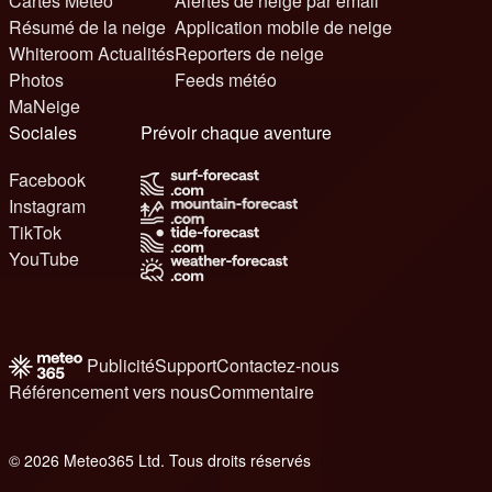
Cartes Météo
Alertes de neige par email
Résumé de la neige
Application mobile de neige
Whiteroom Actualités
Reporters de neige
Photos
Feeds météo
MaNeige
Sociales
Prévoir chaque aventure
Facebook
Instagram
TikTok
YouTube
Publicité
Support
Contactez-nous
Référencement vers nous
Commentaire
© 2026 Meteo365 Ltd. Tous droits réservés
8