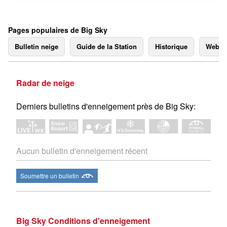
Pages populaires de Big Sky
Bulletin neige
Guide de la Station
Historique
Webc
Radar de neige
Derniers bulletins d'enneigement près de Big Sky:
Aucun bulletin d'enneigement récent
Soumettre un bulletin
Big Sky Conditions d'enneigement