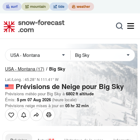
USA - Montana
(17)
Big Sky
Lat./Long. :
45.28° N
111.41° W
Prévisions de Neige
pour Big Sky
Prévisions météo pour Big Sky à
6802
ft
altitude
Émis:
5 pm 07 Aug 2026
(heure locale)
Prévisions neige mises à jour en
05
hr
32
min