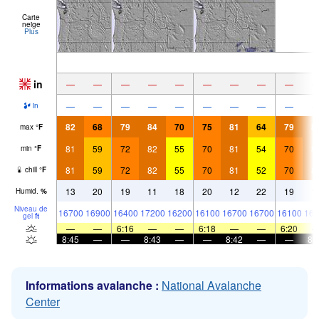
Carte
neige
Plus
in
—
—
—
—
—
—
—
—
—
—
—
—
—
—
—
—
—
—
in
82
68
79
84
70
75
81
64
79
8
max
°
F
81
59
72
82
55
70
81
54
70
8
min
°
F
81
59
72
82
55
70
81
52
70
8
chill
°
F
13
20
19
11
18
20
12
22
19
1
Humid.
%
Niveau de
16700
16900
16400
17200
16200
16100
16700
16700
16100
167
gel
ft
—
—
6:16
—
—
6:18
—
—
6:20
8:45
—
—
8:43
—
—
8:42
—
—
8:
Informations avalanche :
National Avalanche
Center