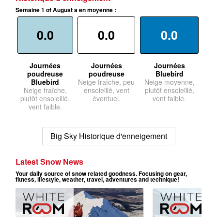
Semaine 1 of August a en moyenne :
0.0
0.0
0.0
Journées
Journées
Journées
poudreuse
poudreuse
Bluebird
Bluebird
Neige fraîche, peu
Neige moyenne,
Neige fraîche,
ensoleillé, vent
plutôt ensoleillé,
plutôt ensoleillé,
éventuel.
vent faible.
vent faible.
Big Sky Historique d'enneigement