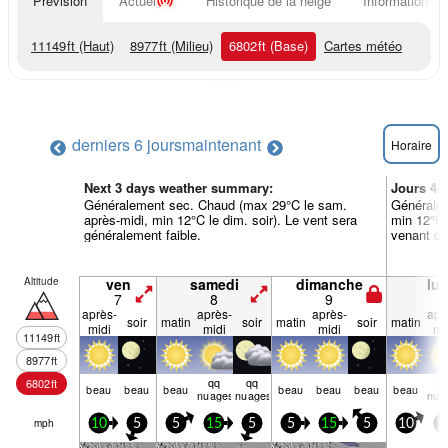
Prévision
Actuel
Historique de la neige
Informations d
11149
ft
(Haut)
8977
ft
(Milieu)
6802
ft
(Base)
Cartes météo
derniers 6 jours
maintenant
Horaire
Next 3 days weather summary:
Jours 4-
Généralement sec. Chaud (max 29°C le sam.
Généralem
après-midi, min 12°C le dim. soir). Le vent sera
min 12°C l
généralement faible.
venant de 
Altitude
ven
samedi
dimanche
lun
7
8
9
1
après-
après-
après-
apr
soir
matin
soir
matin
soir
matin
midi
midi
midi
mi
11149
ft
8977
ft
qq
qq
q
6802
ft
beau
beau
beau
beau
beau
beau
beau
nuages
nuages
nua
mph
10
5
5
15
5
5
15
5
10
2