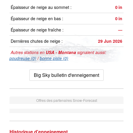
Épaisseur de neige au sommet :
0
in
Épaisseur de neige en bas :
0
in
Épaisseur de neige fraîche :
—
Dernières chutes de neige :
29 Jun 2026
Autres stations en
USA - Montana
signalent aussi:
poudreuse (0)
/
bonne piste (0)
Big Sky bulletin d'enneigement
Offres des partenaires Snow-Forecast
Historique d'enneigement