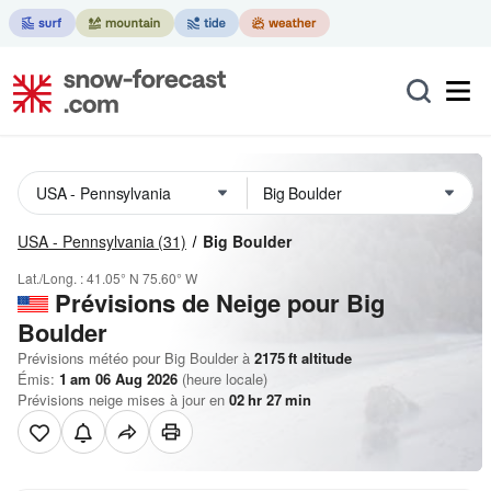
USA - Pennsylvania
(31)
Big Boulder
Lat./Long. :
41.05° N
75.60° W
Prévisions de Neige
pour Big
Boulder
Prévisions météo pour Big Boulder à
2175
ft
altitude
Émis:
1 am 06 Aug 2026
(heure locale)
Prévisions neige mises à jour en
02
hr
27
min