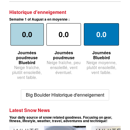
Historique d'enneigement
Semaine 1 of August a en moyenne :
0.0
0.0
0.0
Journées
Journées
Journées
poudreuse
poudreuse
Bluebird
Bluebird
Neige fraîche, peu
Neige moyenne,
Neige fraîche,
ensoleillé, vent
plutôt ensoleillé,
plutôt ensoleillé,
éventuel.
vent faible.
vent faible.
Big Boulder Historique d'enneigement