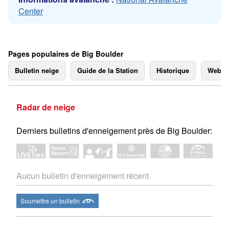
Center
Pages populaires de Big Boulder
Bulletin neige
Guide de la Station
Historique
Webc
Radar de neige
Derniers bulletins d'enneigement près de Big Boulder:
Aucun bulletin d'enneigement récent
Soumettre un bulletin