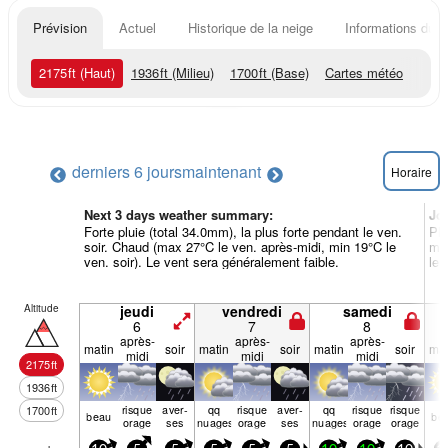
Prévision
Actuel
Historique de la neige
Informations du r
2175
ft
(Haut)
1936
ft
(Milieu)
1700
ft
(Base)
Cartes météo
derniers 6 jours
maintenant
Horaire
Next 3 days weather summary:
Jo
Forte pluie (total 34.0mm), la plus forte pendant le ven.
Plu
soir. Chaud (max 27°C le ven. après-midi, min 19°C le
mar
ven. soir). Le vent sera généralement faible.
le 
Altitude
jeudi
vendredi
samedi
6
7
8
après-
après-
après-
matin
soir
matin
soir
matin
soir
mat
midi
midi
midi
2175
ft
1936
ft
risque
aver­
qq
risque
aver­
qq
risque
risque
1700
ft
beau
be
orage
ses
nuages
orage
ses
nuages
orage
orage