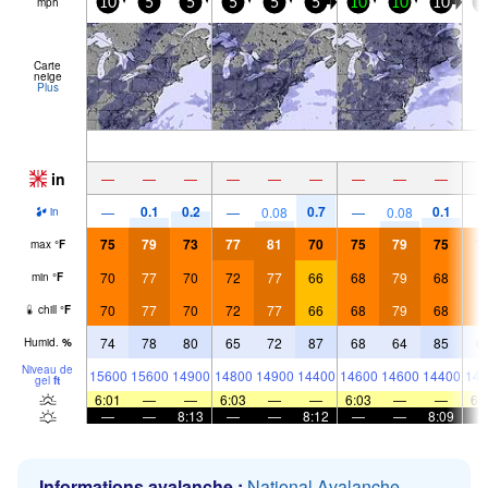
mph
10
5
5
5
5
5
10
10
10
1
Carte
neige
Plus
in
—
—
—
—
—
—
—
—
—
0.1
0.2
0.7
0.1
—
—
0.08
—
0.08
in
75
79
73
77
81
70
75
79
75
7
max
°
F
70
77
70
72
77
66
68
79
68
7
min
°
F
70
77
70
72
77
66
68
79
68
7
chill
°
F
74
78
80
65
72
87
68
64
85
6
Humid.
%
Niveau de
15600
15600
14900
14800
14900
14400
14600
14600
14400
149
gel
ft
6:01
—
—
6:03
—
—
6:03
—
—
6:
—
—
8:13
—
—
8:12
—
—
8:09
Informations avalanche :
National Avalanche