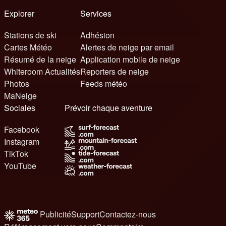
Explorer
Services
Stations de ski
Adhésion
Cartes Météo
Alertes de neige par email
Résumé de la neige
Application mobile de neige
Whiteroom Actualités
Reporters de neige
Photos
Feeds météo
MaNeige
Sociales
Prévoir chaque aventure
Facebook
Instagram
TikTok
YouTube
Publicité
Support
Contactez-nous