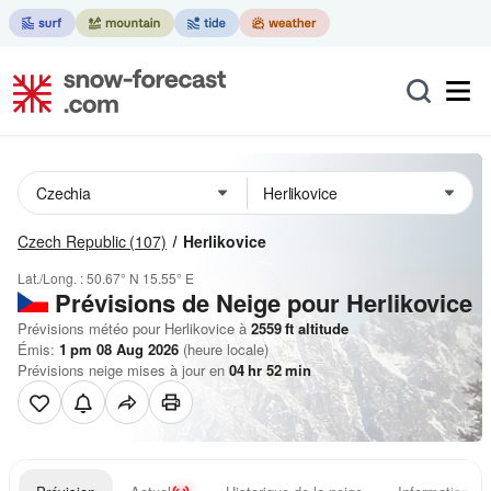
Czech Republic
(107)
Herlikovice
Lat./Long. :
50.67° N
15.55° E
Prévisions de Neige
pour Herlikovice
Prévisions météo pour Herlikovice à
2559
ft
altitude
Émis:
1 pm 08 Aug 2026
(heure locale)
Prévisions neige mises à jour en
04
hr
52
min