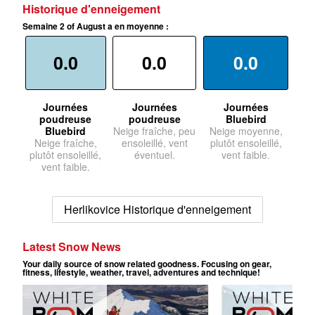
Historique d'enneigement
Semaine 2 of August a en moyenne :
0.0
0.0
0.0
Journées
Journées
Journées
poudreuse
poudreuse
Bluebird
Bluebird
Neige fraîche, peu
Neige moyenne,
Neige fraîche,
ensoleillé, vent
plutôt ensoleillé,
plutôt ensoleillé,
éventuel.
vent faible.
vent faible.
Herlikovice Historique d'enneigement