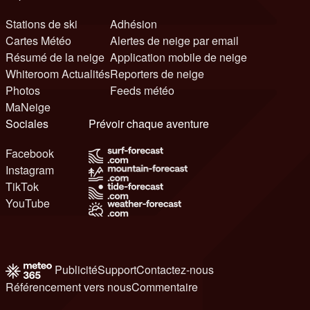
Stations de ski
Adhésion
Cartes Météo
Alertes de neige par email
Résumé de la neige
Application mobile de neige
Whiteroom Actualités
Reporters de neige
Photos
Feeds météo
MaNeige
Sociales
Prévoir chaque aventure
Facebook
Instagram
TikTok
YouTube
Publicité
Support
Contactez-nous
Référencement vers nous
Commentaire