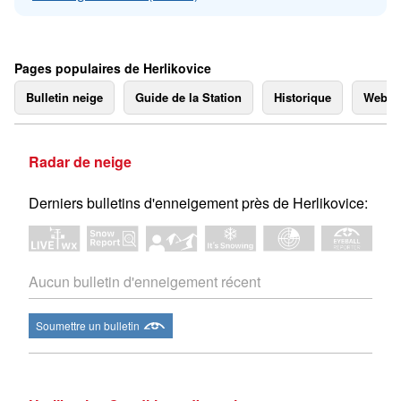
Pages populaires de Herlikovice
Bulletin neige
Guide de la Station
Historique
Webc
Radar de neige
Derniers bulletins d'enneigement près de Herlikovice:
Aucun bulletin d'enneigement récent
Soumettre un bulletin