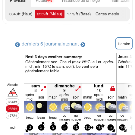
Prévision
Actuel
Historique de la neige
Informations d
3343
ft
(Haut)
2559
ft
(Milieu)
1772
ft
(Base)
Cartes météo
derniers 6 jours
maintenant
Horaire
Next 3 days weather summary:
Jours 4-
Généralement sec. Chaud (max 25°C le lun. après-
Généralem
midi, min 15°C le sam. soir). Le vent sera
min 11°C 
généralement faible.
Altitude
sam
dimanche
lundi
mar
8
9
10
1
après-
après-
après-
apr
soir
matin
soir
matin
soir
matin
midi
midi
midi
mi
3343
ft
2559
ft
qq
qq
qq
qq
qq
1772
ft
beau
beau
beau
beau
be
nuages
nuages
nuages
nuages
nuages
mph
0
5
5
5
10
10
10
5
10
1