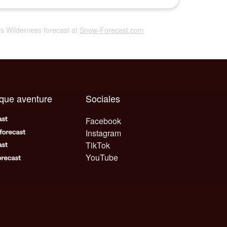
ms Wilderness forecast at
Snow-Forecast.com
aque aventure
Sociales
Facebook
Instagram
TikTok
YouTube