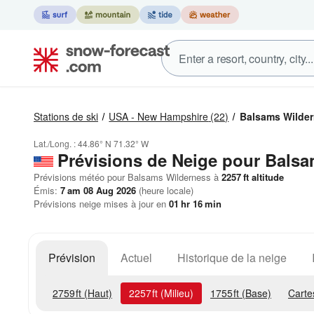
Stations de ski
USA - New Hampshire
(22)
Balsams Wilde
Lat./Long. :
44.86° N
71.32° W
Prévisions de Neige
pour Balsa
Prévisions météo pour Balsams Wilderness à
2257
ft
altitude
Émis:
7 am 08 Aug 2026
(heure locale)
Prévisions neige mises à jour en
01
hr
16
min
Prévision
Actuel
Historique de la neige
2759
ft
(Haut)
2257
ft
(Milieu)
1755
ft
(Base)
Carte