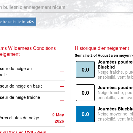
 bulletin d'enneigement récent
ttre un bulletin
ams Wilderness Conditions
Historique d'enneigement
neigement
Semaine 2 of August a en moyenne
Journées poudre
Bluebird
seur de neige au
0.0
—
Neige fraîche, plut
et :
ensoleillé, vent faib
seur de neige en bas :
—
Journées poudre
0.0
Neige fraîche, peu
seur de neige fraîche
ensoleillé, vent év
—
Journées Bluebir
0.0
Neige moyenne, pl
2 May
ères chutes de neige :
ensoleillé, vent faib
2026
s stations en
USA - New