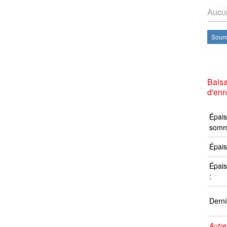
Aucun
Soume
Bals
d'en
Épais
somm
Épais
Épais
:
Derni
Autre