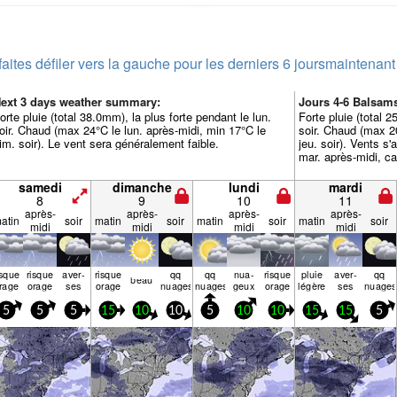
faites défiler vers la gauche pour les derniers 6 jours
maintenant
ext 3 days weather summary:
Jours 4-6 Balsam
orte pluie (total 38.0mm), la plus forte pendant le lun.
Forte pluie (total 2
oir. Chaud (max 24°C le lun. après-midi, min 17°C le
soir. Chaud (max 2
im. soir). Le vent sera généralement faible.
jeu. soir). Vents s
mar. après-midi, ca
samedi
dimanche
lundi
mardi
8
9
10
11
après-
après-
après-
après-
atin
soir
matin
soir
matin
soir
matin
soir
midi
midi
midi
midi
isque
risque
aver­
risque
qq
qq
nua­
risque
pluie
aver­
qq
beau
rage
orage
ses
orage
nuages
nuages
geux
orage
légère
ses
nuages
5
5
5
15
10
10
5
10
10
15
15
5