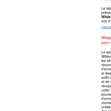
Le ta
prévis
Wilde
vue d
Clique
Widge
pour 
Le wi
Wilder
les si
résum
d'enn
et des
suffit
et de 
récupé
coller
pouvez
d'enn
monta
unités