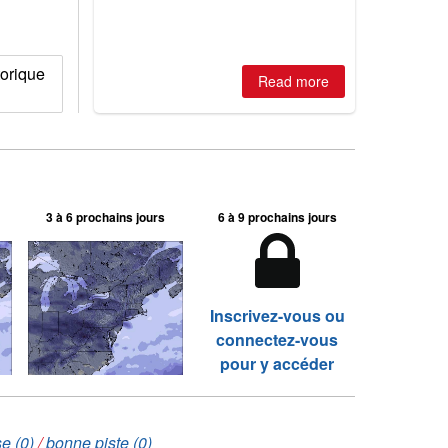
2026, northern hemisphere down to
two outdoor areas still open.
orique
Read more
3 à 6 prochains jours
6 à 9 prochains jours
Inscrivez-vous ou
connectez-vous
pour y accéder
e (0)
/
bonne piste (0)