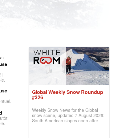
 :
use
ôt
le.
use
Global Weekly Snow Roundup
#326
entuel.
Weekly Snow News for the Global
d
snow scene, updated 7 August 2026:
utôt
South American slopes open after
le.
huge snowfalls, New Zealand posts
best conditions of season so far,
Australian areas open most terrain of