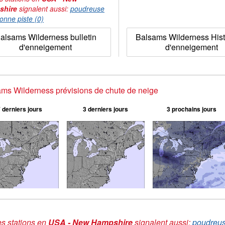
shire
signalent aussi:
poudreuse
onne piste (0)
alsams Wilderness bulletin
Balsams Wilderness Hist
d'enneigement
d'enneigement
ms Wilderness prévisions de chute de neige
 derniers jours
3 derniers jours
3 prochains jours
s stations en
USA - New Hampshire
signalent aussi:
poudreus