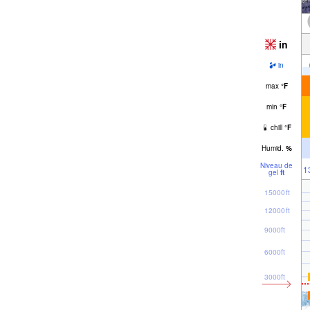
in
in
max
°
F
min
°
F
chill
°
F
Humid.
%
Niveau de
1
gel
ft
15000ft
12000ft
9000ft
6000ft
3000ft