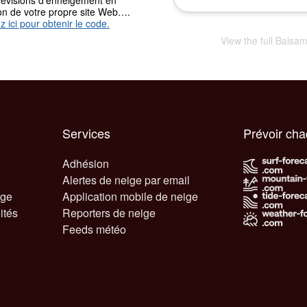
révisions d'enneigement en
ion de votre propre site Web….
z ici pour obtenir le code.
View the full Balsa
Services
Prévoir ch
Adhésion
Alertes de neige par email
ige
Application mobile de neige
ités
Reporters de neige
Feeds météo