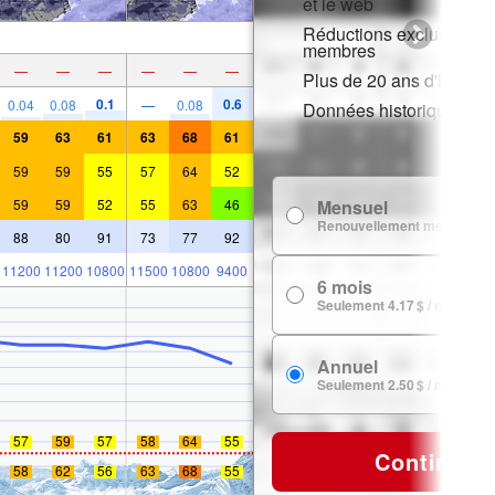
et le web
Réductions exclusives p
membres
—
—
—
—
—
—
Plus de 20 ans d'histori
0.1
0.6
0.04
0.08
—
0.08
Données historiques de
59
63
61
63
68
61
59
59
55
57
64
52
59
59
52
55
63
46
Mensuel
Renouvellement mensuel
88
80
91
73
77
92
11200
11200
10800
11500
10800
9400
6 mois
Seulement 4.17 $ / mois
Annuel
Seulement 2.50 $ / mois
57
59
57
58
64
55
Continuer
58
62
56
63
68
55