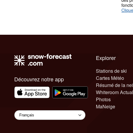
des p
fonct
Clique
Explorer
Stations de ski
Cartes Météo
Découvrez notre app
Résumé de la ne
Whiteroom Actual
Photos
MaNeige