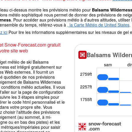
bleau ci-dessus montre les prévisions météo pour
Balsams Wildernes
ions météo sophistiqué nous permet de donner des prévisions de neige 
rness
. Pour accéder aux prévisions météo à d'autres altitudes, utilise
'ensemble du temps, référez-vous à
, la Carte Météo de United States
.
z ici
Pour lire les informations supplémentaires sur les niveaux de ge
t Snow-Forecast.com gratuit
votre site web
dget météo de ski Balsams
ness est intégré gratuitement sur
tes Web externes. Il fournit un
é quotidien de nos prévisions
eigement de Balsams Wilderness
 conditions météo actuelles. Il vous
 d'aller sur la page de configuration
suivre les 3 étapes simples pour
rer le code html personnalisé et le
 dans votre propre site. Vous
 choisir l'altitude des prévisions
eigement (au sommet, à mi-
gne ou en bas des pistes) et les
 métriques/impériales pour saisir