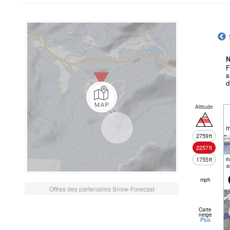
N
F
s
d
Altitude
m
2759
ft
2257
ft
r
1755
ft
o
mph
Offres des partenaires Snow-Forecast
Carte
neige
Plus