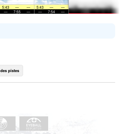
5:43
—
—
5:43
—
—
—
7:55
—
—
7:54
—
 des pistes