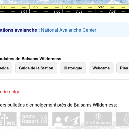
mer
5:37
—
—
5:39
—
—
5:39
—
—
5:41
—
—
—
—
8:01
—
—
8:00
—
7:59
—
—
7:58
—
ations avalanche :
National Avalanche Center
ulaires de Balsams Wilderness
neige
Guide de la Station
Historique
Webcams
Plan
r de neige
ers bulletins d'enneigement près de Balsams Wilderness: