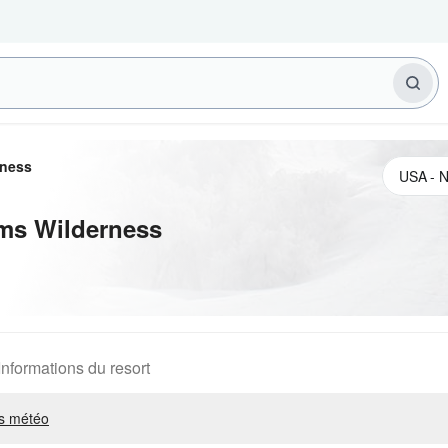
rness
ms Wilderness
Informations du resort
s météo