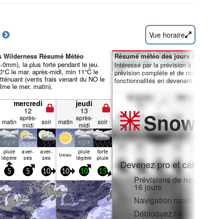
Vue horaire
s Wilderness Résumé Météo
Résumé météo des jours 7-16 :
5.0mm), la plus forte pendant le jeu.
Intéressé par la prévision à 16 jours
0°C le mar. après-midi, min 11°C le
prévision complète et de nombreuse
'atténuant (vents frais venant du NO le
fonctionnalités en devenant membre 
lme le mer. matin).
mercredi
jeudi
12
13
Snow
Pr
après-
après-
matin
soir
matin
soir
midi
midi
pluie
aver­
aver­
pluie
forte
beau
légère
ses
ses
légère
pluie
Devenez pro et carve en:
5
5
10
10
10
15
Prévisions de neige hora
16 jours
Navigation rapide sans p
Débloquez l'accès compl