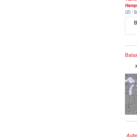
Hamp
(0)
/
b
B
Balsa
7
Autre