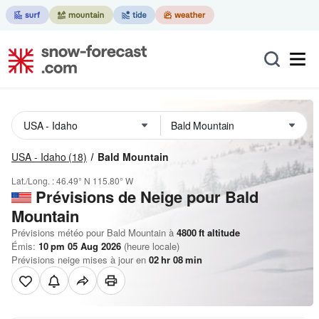
USA - Idaho
(18)
Bald Mountain
Lat./Long. :
46.49° N
115.80° W
Prévisions de Neige
pour Bald
Mountain
Prévisions météo pour Bald Mountain à
4800
ft
altitude
Émis:
10 pm 05 Aug 2026
(heure locale)
Prévisions neige mises à jour en
02
hr
08
min