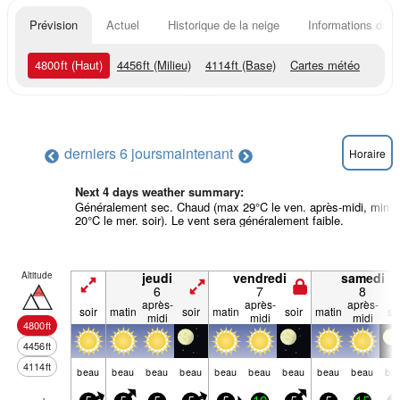
Prévision
Actuel
Historique de la neige
Informations du r
4800
ft
(Haut)
4456
ft
(Milieu)
4114
ft
(Base)
Cartes météo
derniers 6 jours
maintenant
Horaire
Next 4 days weather summary:
Généralement sec. Chaud (max 29°C le ven. après-midi, min
20°C le mer. soir). Le vent sera généralement faible.
Altitude
jeudi
vendredi
samedi
6
7
8
après-
après-
après-
soir
matin
soir
matin
soir
matin
so
midi
midi
midi
4800
ft
4456
ft
4114
ft
beau
beau
beau
beau
beau
beau
beau
beau
beau
be