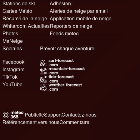
Stations de ski
Adhésion
Cartes Météo
Alertes de neige par email
Résumé de la neige
Application mobile de neige
Whiteroom Actualités
Reporters de neige
Photos
Feeds météo
MaNeige
Sociales
Prévoir chaque aventure
Facebook
Instagram
TikTok
YouTube
Publicité
Support
Contactez-nous
Référencement vers nous
Commentaire