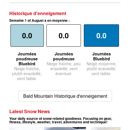
Historique d'enneigement
Semaine 1 of August a en moyenne :
0.0
0.0
0.0
Journées
Journées
Journées
poudreuse
poudreuse
Bluebird
Bluebird
Neige fraîche, peu
Neige moyenne,
Neige fraîche,
ensoleillé, vent
plutôt ensoleillé,
plutôt ensoleillé,
éventuel.
vent faible.
vent faible.
Bald Mountain Historique d'enneigement