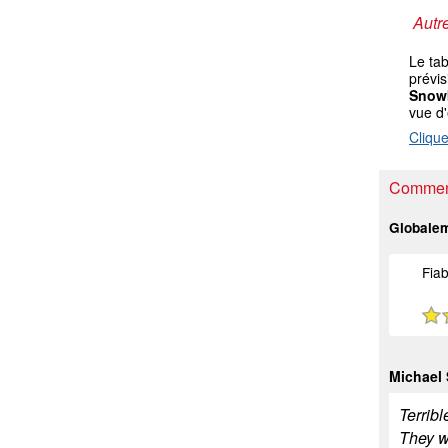
Autre
Le ta
prévis
Snow
vue d
Clique
Comment
Globale
Fiab
Michael
Terribl
They wo