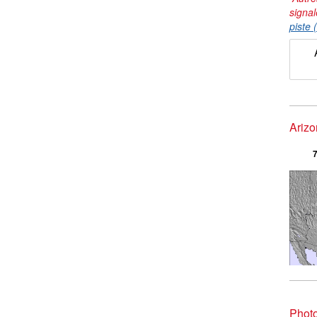
signal
piste 
Arizo
7
Phot