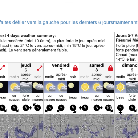
faites défiler vers la gauche pour les derniers 6 jours
maintenant
ext 4 days weather summary:
Jours 5-7 
Résumé Mé
luie modérée (total 19.0mm), la plus forte le jeu. après-midi.
haud (max 24°C le ven. après-midi, min 15°C le jeu. après-
Forte pluie 
idi). Le vent sera généralement faible.
forte pendan
Chaud (max 
14°C le lun. 
(calme le di
jeudi
vendredi
samedi
dimanc
venant du N l
6
7
8
9
après-
après-
après-
après-
soir
matin
soir
matin
soir
matin
soir
matin
midi
midi
midi
midi
qq
forte
qq
qq
qq
qq
qq
forte
beau
beau
beau
beau
nuages
pluie
nuages
nuages
nuages
nuages
nuages
pluie
5
5
5
5
5
5
5
5
5
10
5
5