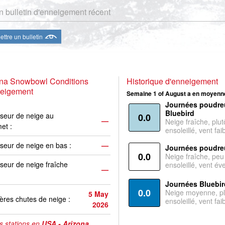
 bulletin d'enneigement récent
ttre un bulletin
ona Snowbowl Conditions
Historique d'enneigement
neigement
Semaine 1 of August a en moyenne
Journées poudre
Bluebird
seur de neige au
0.0
—
Neige fraîche, plut
et :
ensoleillé, vent faib
seur de neige en bas :
—
Journées poudre
0.0
Neige fraîche, peu
seur de neige fraîche
ensoleillé, vent év
—
Journées Bluebir
0.0
Neige moyenne, pl
5 May
ères chutes de neige :
ensoleillé, vent faib
2026
s stations en
USA - Arizona