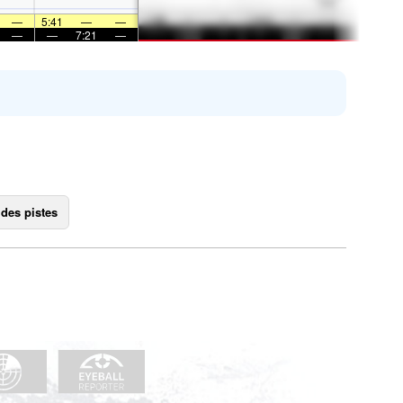
—
5:41
—
—
—
—
7:21
—
 des pistes