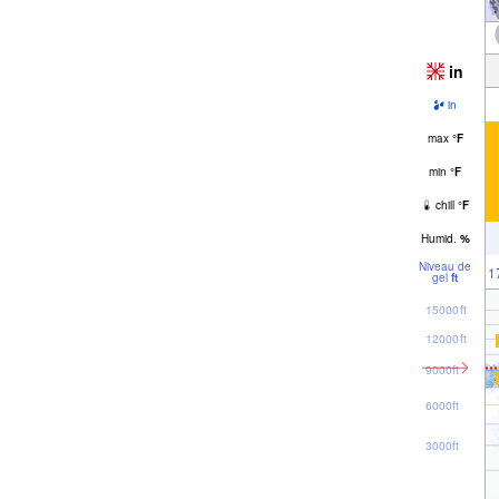
in
in
max
°
F
min
°
F
chill
°
F
Humid.
%
Niveau de
1
gel
ft
15000ft
12000ft
9000ft
6000ft
3000ft