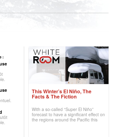
 :
use
ôt
le.
use
This Winter’s El Niño, The
Facts & The Fiction
entuel.
With a so-called “Super El Niño”
d
forecast to have a significant effect on
utôt
the regions around the Pacific this
le.
winter, the question skiers are asking
is simple: book now or wait, and
where are the best odds?