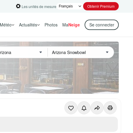
Obtenir Premium
Les unités de mesure
Météo
Actualités
Photos
Ma
Neige
Se connecter