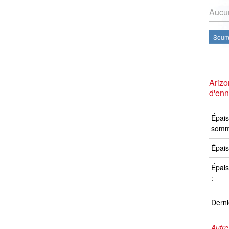
Aucun
Soume
Ariz
d'en
Épais
somm
Épais
Épais
:
Derni
Autre