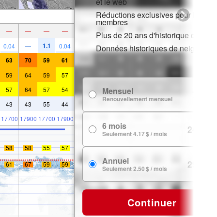
et le web
Réductions exclusives pour les
membres
—
—
—
—
Plus de 20 ans d'historique de nei
1.1
0.04
—
0.04
Données historiques de neige
63
70
59
61
59
64
59
57
57
64
57
54
Mensuel
7.99 $
Renouvellement mensuel
43
43
55
44
17700
17900
17700
17900
6 mois
24.99 $
Seulement 4.17 $ / mois
58
58
55
57
Annuel
29.99 $
61
67
59
59
Seulement 2.50 $ / mois
Continuer