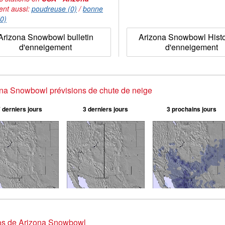
ent aussi:
poudreuse (0)
/
bonne
(0)
Arizona Snowbowl bulletin
Arizona Snowbowl Histo
d'enneigement
d'enneigement
na Snowbowl prévisions de chute de neige
 derniers jours
3 derniers jours
3 prochains jours
os de Arizona Snowbowl