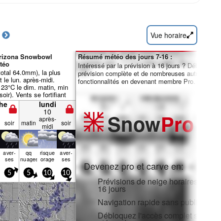
Vue horaire
Arizona Snowbowl
Résumé météo des jours 7-16 :
téo
Intéressé par la prévision à 16 jours ? Débloquez 
(total 64.0mm), la plus
prévision complète et de nombreuses autres
t le lun. après-midi.
fonctionnalités en devenant membre Pro.
23°C le dim. matin, min
soir). Vents se fortifiant
m. après-midi, vents frais
he
lundi
e lun. soir).
10
Snow
Pro
après-
soir
matin
soir
midi
aver­
qq
risque
aver­
ses
nuages
orage
ses
Devenez pro et carve en:
5
5
10
10
Prévisions de neige horaires et sur
16 jours
Navigation rapide sans publicité
Débloquez l'accès complet sur l'ap