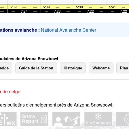
mer
—
5:39
—
—
5:39
—
—
5:39
—
—
5:41
—
—
—
7:24
—
—
7:23
—
—
7:22
—
—
7:22
ations avalanche :
National Avalanche Center
ulaires de Arizona Snowbowl
neige
Guide de la Station
Historique
Webcams
Plan
r de neige
ers bulletins d'enneigement près de Arizona Snowbowl: