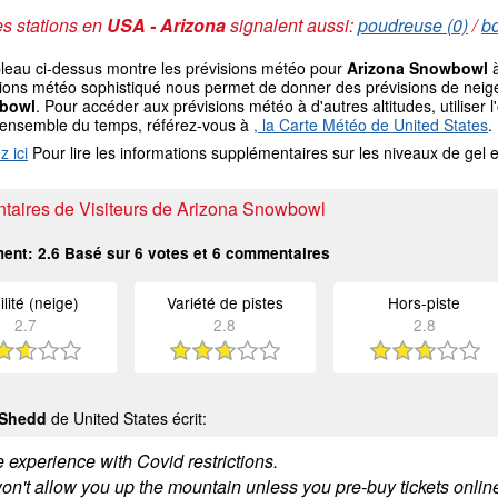
s stations en
USA - Arizona
signalent aussi:
poudreuse (0)
/
bo
bleau ci-dessus montre les prévisions météo pour
Arizona Snowbowl
à
ions météo sophistiqué nous permet de donner des prévisions de neige 
bowl
. Pour accéder aux prévisions météo à d'autres altitudes, utiliser
'ensemble du temps, référez-vous à
, la Carte Météo de United States
.
z ici
Pour lire les informations supplémentaires sur les niveaux de ge
aires de Visiteurs de Arizona Snowbowl
ment:
2.6
Basé sur
6
votes et
6
commentaires
ilité (neige)
Variété de pistes
Hors-piste
2.7
2.8
2.8
 Shedd
de United States écrit:
e experience with Covid restrictions.
n't allow you up the mountain unless you pre-buy tickets online.