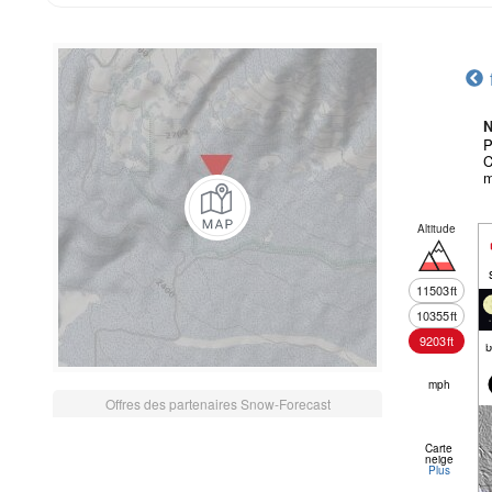
N
P
C
m
Altitude
11503
ft
10355
ft
9203
ft
mph
Offres des partenaires Snow-Forecast
Carte
neige
Plus