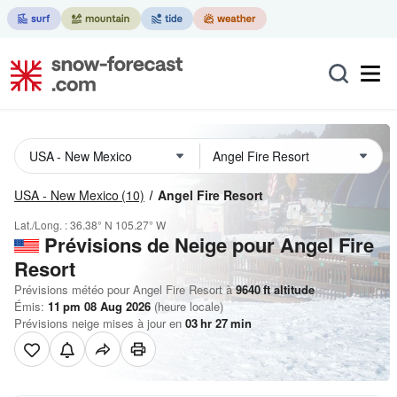
USA - New Mexico
(10)
Angel Fire Resort
Lat./Long. :
36.38° N
105.27° W
Prévisions de Neige
pour Angel Fire
Resort
Prévisions météo pour Angel Fire Resort à
9640
ft
altitude
Émis:
11 pm 08 Aug 2026
(heure locale)
Prévisions neige mises à jour en
03
hr
27
min