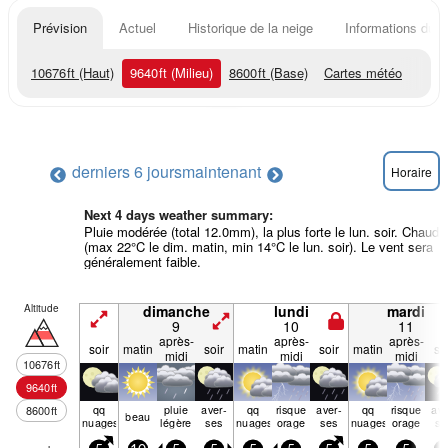
Prévision
Actuel
Historique de la neige
Informations du r
10676
ft
(Haut)
9640
ft
(Milieu)
8600
ft
(Base)
Cartes météo
derniers 6 jours
maintenant
Horaire
Next 4 days weather summary:
Pluie modérée (total 12.0mm), la plus forte le lun. soir. Chaud
(max 22°C le dim. matin, min 14°C le lun. soir). Le vent sera
généralement faible.
Altitude
dimanche
lundi
mardi
9
10
11
après-
après-
après-
soir
matin
soir
matin
soir
matin
so
midi
midi
midi
10676
ft
9640
ft
qq
pluie
aver­
qq
risque
aver­
qq
risque
ave
8600
ft
beau
nuages
légère
ses
nuages
orage
ses
nuages
orage
se