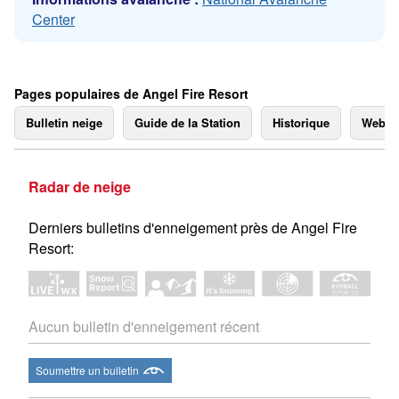
Center
Pages populaires de Angel Fire Resort
Bulletin neige
Guide de la Station
Historique
Webc
Radar de neige
Derniers bulletins d'enneigement près de Angel Fire
Resort:
Aucun bulletin d'enneigement récent
Soumettre un bulletin