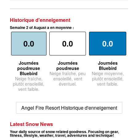
Historique d'enneigement
Semaine 2 of August a en moyenne :
0.0
0.0
0.0
Journées
Journées
Journées
poudreuse
poudreuse
Bluebird
Bluebird
Neige fraîche, peu
Neige moyenne,
Neige fraîche,
ensoleillé, vent
plutôt ensoleillé,
plutôt ensoleillé,
éventuel.
vent faible.
vent faible.
Angel Fire Resort Historique d'enneigement