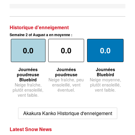
Historique d'enneigement
Semaine 2 of August a en moyenne :
0.0
0.0
0.0
Journées
Journées
Journées
poudreuse
poudreuse
Bluebird
Bluebird
Neige fraîche, peu
Neige moyenne,
Neige fraîche,
ensoleillé, vent
plutôt ensoleillé,
plutôt ensoleillé,
éventuel.
vent faible.
vent faible.
Akakura Kanko Historique d'enneigement