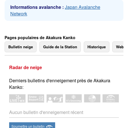
Informations avalanche :
Japan Avalanche
Network
Pages populaires de Akakura Kanko
Bulletin neige
Guide de la Station
Historique
Webc
Radar de neige
Derniers bulletins d'enneigement près de Akakura
Kanko:
Aucun bulletin d'enneigement récent
Soumettre un bulletin