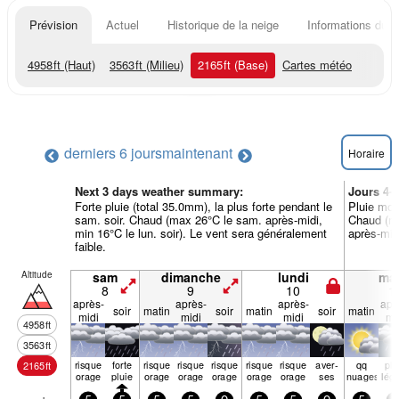
Prévision
Actuel
Historique de la neige
Informations du r
4958
ft
(Haut)
3563
ft
(Milieu)
2165
ft
(Base)
Cartes météo
derniers 6 jours
maintenant
Horaire
Next 3 days weather summary:
Jours 4-
Forte pluie (total 35.0mm), la plus forte pendant le
Pluie modé
sam. soir. Chaud (max 26°C le sam. après-midi,
Chaud (ma
min 16°C le lun. soir). Le vent sera généralement
après-mid
faible.
Altitude
sam
dimanche
lundi
mar
8
9
10
1
après-
après-
après-
apr
soir
matin
soir
matin
soir
matin
midi
midi
midi
mi
4958
ft
3563
ft
risque
forte
risque
risque
risque
risque
risque
aver­
qq
plu
2165
ft
orage
pluie
orage
orage
orage
orage
orage
ses
nuages
lég