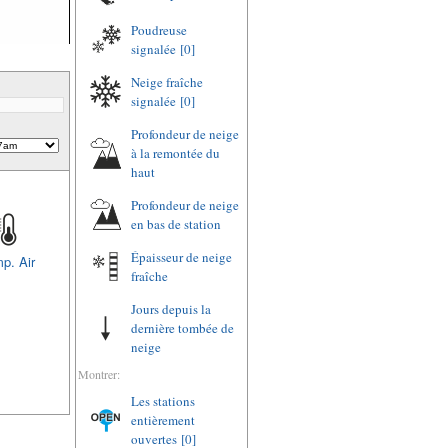
Poudreuse
signalée
[0]
Neige fraîche
signalée
[0]
Profondeur de neige
à la remontée du
haut
Profondeur de neige
en bas de station
Épaisseur de neige
p. Air
fraîche
Jours depuis la
dernière tombée de
neige
Montrer:
Les stations
entièrement
ouvertes
[0]