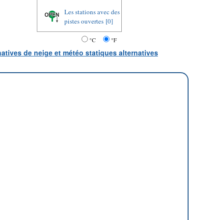
Les stations avec des
pistes ouvertes
[0]
°C
°F
natives de neige et météo statiques alternatives