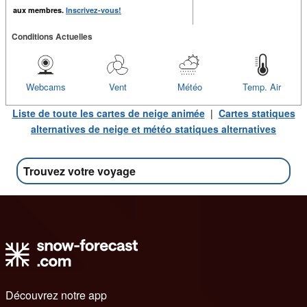
aux membres.
Inscrivez-vous!
Conditions Actuelles
Webcams
Vent
Météo
Temp. Air
Liste de toute les cartes de neige animée
|
Cartes statiques
alternatives de neige et météo statiques alternatives
Trouvez votre voyage
Découvrez notre app