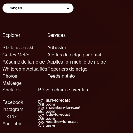
Explorer
Services
Stations de ski
Adhésion
Cartes Météo
Alertes de neige par email
Résumé de la neige
Application mobile de neige
Whiteroom Actualités
Reporters de neige
Photos
Feeds météo
MaNeige
Sociales
Prévoir chaque aventure
Facebook
Instagram
TikTok
YouTube