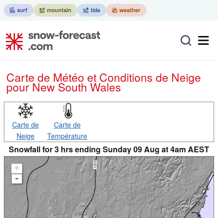
Carte de Météo et Conditions de Neige
pour New South Wales
Carte de
Carte de
Neige
Température
Snowfall for 3 hrs ending Sunday 09 Aug at 4am AEST
+
-