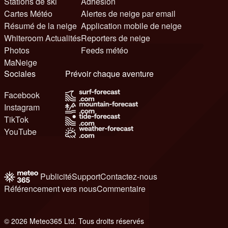
Stations de ski
Adhésion
Cartes Météo
Alertes de neige par email
Résumé de la neige
Application mobile de neige
Whiteroom Actualités
Reporters de neige
Photos
Feeds météo
MaNeige
Sociales
Prévoir chaque aventure
Facebook
Instagram
TikTok
YouTube
Publicité
Support
Contactez-nous
Référencement vers nous
Commentaire
© 2026 Meteo365 Ltd. Tous droits réservés
6