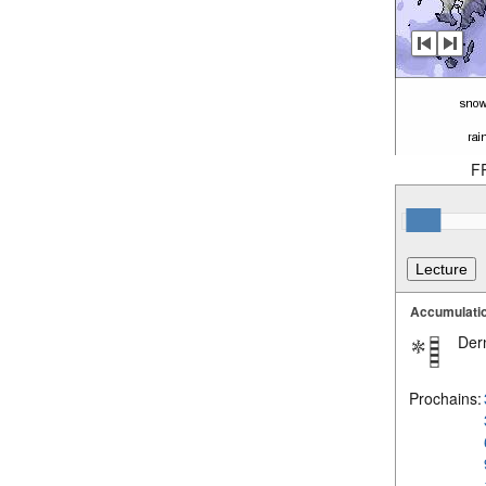
F
Accumulatio
Dern
Prochains: