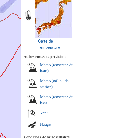
Carte de
Température
Autres cartes de prévisions
Météo (remontée du
haut)
Météo (milieu de
station)
Météo (remontée du
bas)
Vent
Nuage
Conditions de neige signalées