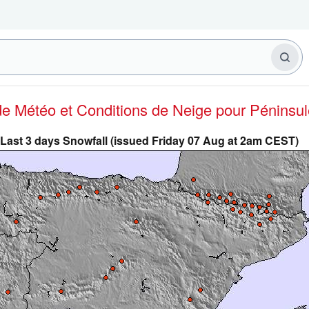
 de Météo et Conditions de Neige
pour Péninsul
Last 3 days Snowfall (issued Friday 07 Aug at 2am CEST)