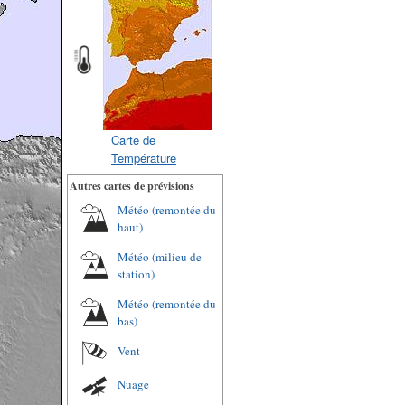
Carte de
Température
Autres cartes de prévisions
Météo (remontée du
haut)
Météo (milieu de
station)
Météo (remontée du
bas)
Vent
Nuage