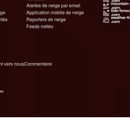
Alertes de neige par email
ige
Application mobile de neige
ités
Reporters de neige
Feeds météo
t vers nous
Commentaire
ies