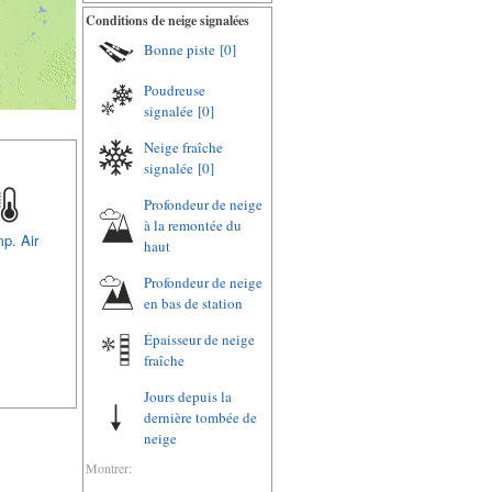
Conditions de neige signalées
Bonne piste
[0]
Poudreuse
signalée
[0]
Neige fraîche
signalée
[0]
Profondeur de neige
à la remontée du
p. Air
haut
Profondeur de neige
en bas de station
Épaisseur de neige
fraîche
Jours depuis la
dernière tombée de
neige
Montrer: