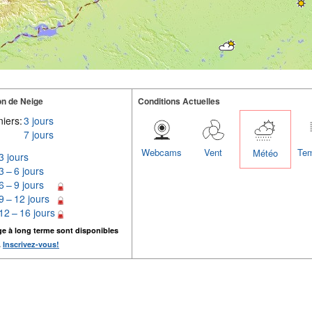
n de Neige
Conditions Actuelles
iers:
3 jours
7 jours
Webcams
Vent
Tem
Météo
3 jours
3 – 6 jours
6 – 9 jours
9 – 12 jours
12 – 16 jours
ge à long terme sont disponibles
.
Inscrivez-vous!