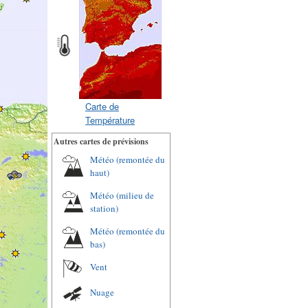
Carte de
Température
Autres cartes de prévisions
Météo (remontée du
haut)
Météo (milieu de
station)
Météo (remontée du
bas)
Vent
Nuage