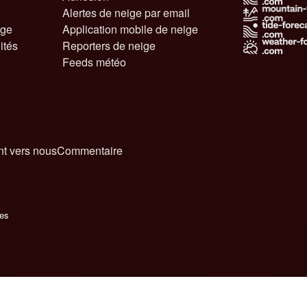
Alertes de neige par email
ige
Application mobile de neige
ités
Reporters de neige
Feeds météo
t vers nous
Commentaire
ies