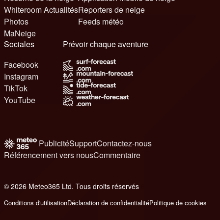
Whiteroom Actualités
Reporters de neige
Photos
Feeds météo
MaNeige
Sociales
Prévoir chaque aventure
Facebook
Instagram
TikTok
YouTube
Publicité
Support
Contactez-nous
Référencement vers nous
Commentaire
© 2026 Meteo365 Ltd. Tous droits réservés
6
Conditions d'utilisation
Déclaration de confidentialité
Politique de cookies