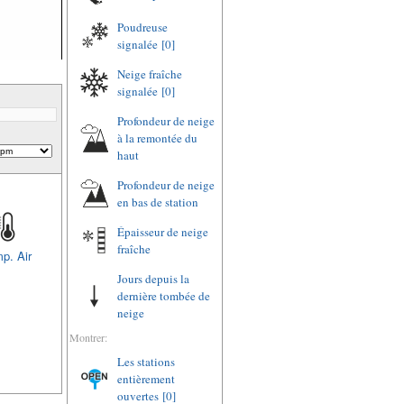
Poudreuse
signalée
[0]
Neige fraîche
signalée
[0]
Profondeur de neige
à la remontée du
haut
Profondeur de neige
en bas de station
Épaisseur de neige
fraîche
p. Air
Jours depuis la
dernière tombée de
neige
Montrer:
Les stations
entièrement
ouvertes
[0]