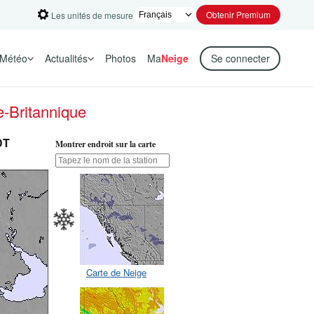
Obtenir Premium
Les unités de mesure
Météo
Actualités
Photos
Ma
Neige
Se connecter
-Britannique
DT
Montrer endroit sur la carte
Carte de Neige