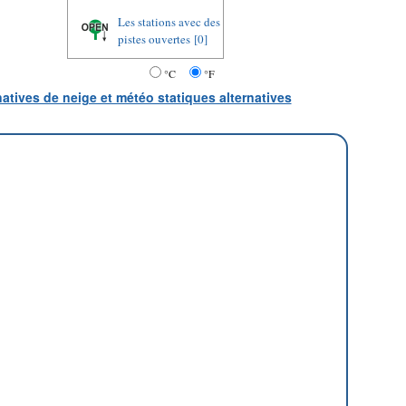
Les stations avec des
pistes ouvertes
[0]
°C
°F
natives de neige et météo statiques alternatives