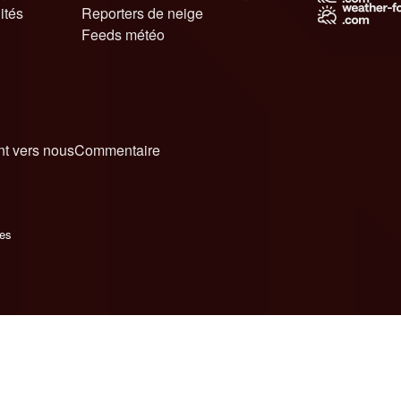
ités
Reporters de neige
Feeds météo
t vers nous
Commentaire
ies