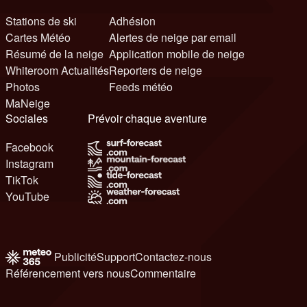
Stations de ski
Adhésion
Cartes Météo
Alertes de neige par email
Résumé de la neige
Application mobile de neige
Whiteroom Actualités
Reporters de neige
Photos
Feeds météo
MaNeige
Sociales
Prévoir chaque aventure
Facebook
Instagram
TikTok
YouTube
Publicité
Support
Contactez-nous
Référencement vers nous
Commentaire