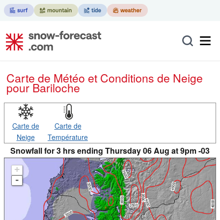
Carte de Météo et Conditions de Neige
pour Bariloche
Carte de
Carte de
Neige
Température
Snowfall for 3 hrs ending Thursday 06 Aug at 9pm -03
+
-